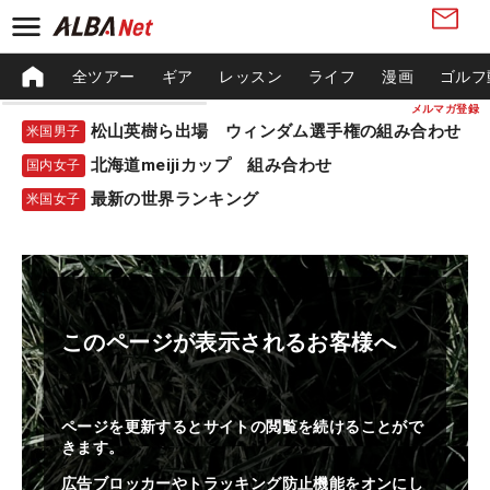
全ツアー
ギア
レッスン
ライフ
漫画
ゴルフ
メルマガ登録
松山英樹ら出場 ウィンダム選手権の組み合わせ
米国男子
北海道meijiカップ 組み合わせ
国内女子
最新の世界ランキング
米国女子
このページが表示されるお客様へ
ページを更新するとサイトの閲覧を続けることがで
きます。
広告ブロッカーやトラッキング防止機能をオンにし