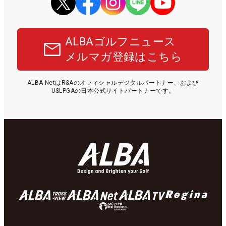
ALBAゴルフニュース
メルマガ登録はこちら
ALBA NetはR&Aのオフィシャルデジタルパートナー、および
USLPGAの日本公式サイトパートナーです。