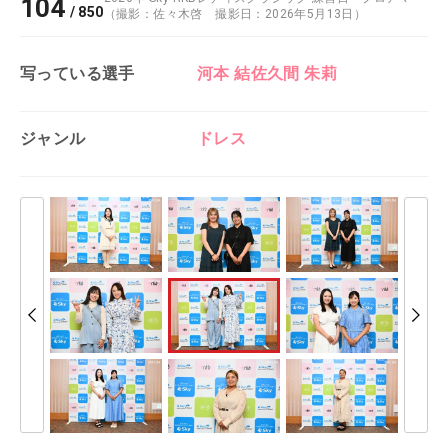
104
/
850
（撮影：佐々木啓 撮影日：2026年5月13日）
写っている選手
河本 結
佐久間 朱莉
ジャンル
ドレス