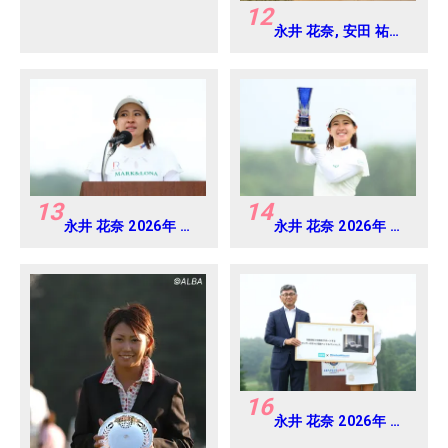
12
永井 花奈, 安田 祐香
2024年 Vポイント
×ENEOS ゴルフトー
ナメント Round-1
13
14
永井 花奈 2026年 ミ
永井 花奈 2026年 ミ
ネベアミツミ レディ
ネベアミツミ レディ
ス 北海道新聞カップ
ス 北海道新聞カップ
Round4
Round4
16
永井 花奈 2026年 ミ
ネベアミツミ レディ