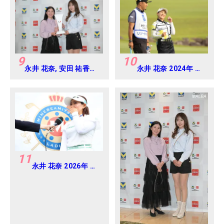
9
10
永井 花奈, 安田 祐香
永井 花奈 2024年 リ
2024年 Vポイント
ゾートトラスト レデ
×ENEOS ゴルフトーナ
ィス Round1
メント Round-1
11
永井 花奈 2026年 ミ
ネベアミツミ レディ
ス 北海道新聞カップ
Round4