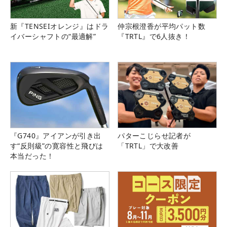
新『TENSEIオレンジ』はドラ
仲宗根澄香が平均パット数
イバーシャフトの“最適解”
『TRTL』で6人抜き！
『G740』アイアンが引き出
パターこじらせ記者が
す“反則級”の寛容性と飛びは
「TRTL」で大改善
本当だった！