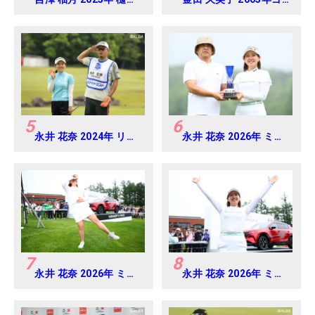
久子 三菱電機レディス
ルフダイジェストジャ
練習日・プロアマ
パンジュニアカップ
5
6
永井 花奈 2024年 リゾ
永井 花奈 2026年 ミネ
ートトラスト レディス
ベアミツミ レディス 北
Round-1
海道新聞カップ
Round4
7
8
永井 花奈 2026年 ミネ
永井 花奈 2026年 ミネ
ベアミツミ レディス 北
ベアミツミ レディス 北
海道新聞カップ
海道新聞カップ
Round4
Round4