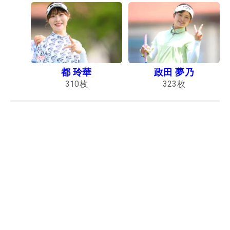
都 玲華
政田 夢乃
310
枚
323
枚