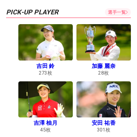
PICK-UP PLAYER
選手一覧
吉田 鈴
加藤 麗奈
273
枚
28
枚
吉澤 柚月
安田 祐香
45
枚
301
枚