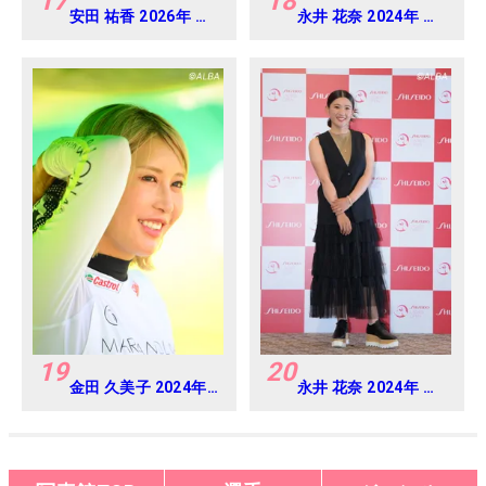
17
18
安田 祐香 2026年 ヨ
永井 花奈 2024年 ダ
ネックスレディス 練
イキンオーキッドレ
習日・プロアマ
ディス Round-1
19
20
金田 久美子 2024年
永井 花奈 2024年 資
CAT Ladies 練習
生堂 レディスオープ
日・プロアマ
ン Round-1