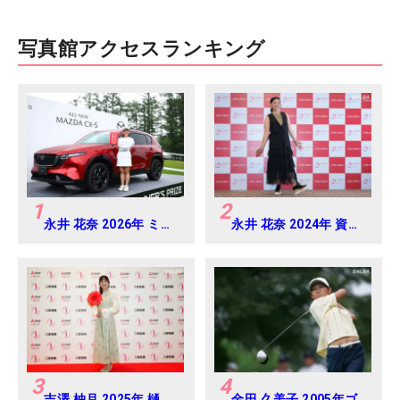
写真館アクセスランキング
1
2
永井 花奈 2026年 ミネ
永井 花奈 2024年 資生
ベアミツミ レディス 北
堂 レディスオープン
海道新聞カップ
Round-1
Round4
3
4
吉澤 柚月 2025年 樋口
金田 久美子 2005年ゴ