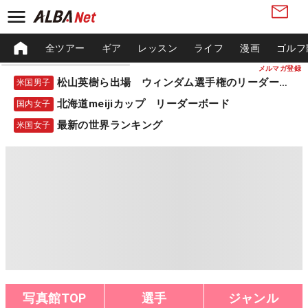
全ツアー
ギア
レッスン
ライフ
漫画
ゴルフ
メルマガ登録
松山英樹ら出場 ウィンダム選手権のリーダーボード
米国男子
北海道meijiカップ リーダーボード
国内女子
最新の世界ランキング
米国女子
写真館TOP
選手
ジャンル