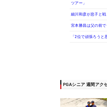
ツアー」
細川和彦が息子と戦
宮本勝昌は父の前で
「2位で頑張ろうと
PGAシニア 週間アク