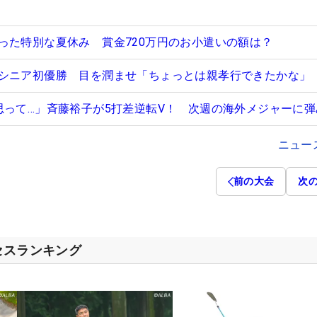
った特別な夏休み 賞金720万円のお小遣いの額は？
シニア初優勝 目を潤ませ「ちょっとは親孝行できたかな」
思って…」斉藤裕子が5打差逆転V！ 次週の海外メジャーに弾
ニュー
前の大会
次
セスランキング