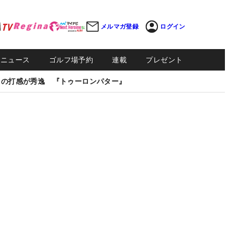
メルマガ登録
ログイン
Sニュース
ゴルフ場予約
連載
プレゼント
しの打感が秀逸 『トゥーロンパター』