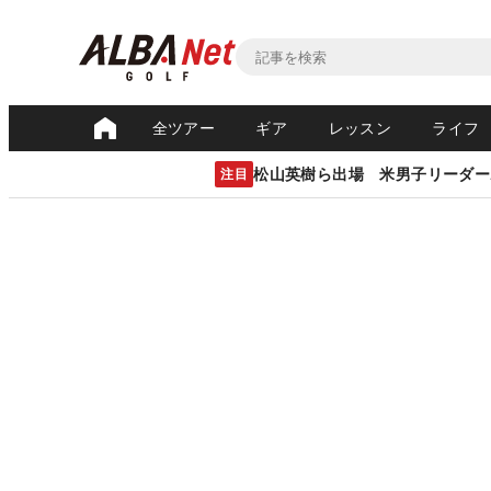
全ツアー
ギア
レッスン
ライフ
松山英樹ら出場 米男子リーダー
注目