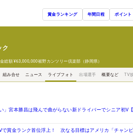
賞金ランキング
年間日程
ポイント
ック
金総額
¥63,000,000
裾野カンツリー倶楽部（静岡県）
組み合せ
ニュース
ライブフォト
出場選手
概要など
TV
い」宮本勝昌は飛んで曲がらない新ドライバーでシニア初V
Vで賞金ランク首位浮上！ 次なる目標はアメリカ「チャン