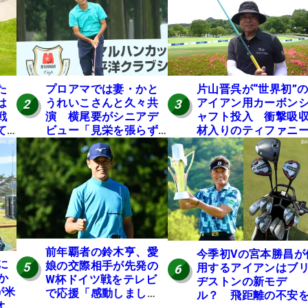
た
プロアマでは妻・かと
片山晋呉が“世界初”
は
うれいこさんと久々共
アイアン用カーボン
2
3
戦
演 横尾要がシニアデ
ャフト投入 衝撃吸
て
ビュー「見栄を張らず
材入りのティファニ
に」
ブルーは「体にやさ
い」
前年覇者の鈴木亨、愛
今季初Vの宮本勝昌が
に
娘の交際相手が先発の
5
用するアイアンはブ
6
か
W杯ドイツ戦をテレビ
ヂストンの新モデ
が米
で応援「感動しまし
ル？ 飛距離の不安
オ
た」