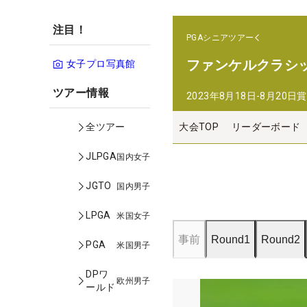
注目！
PGAシニアツアー
ファンケルクラシ
女子プロ写真館
ツアー情報
2023年8月18日-8月20日
賞
大会TOP
リーダーボード
全ツアー
JLPGA
国内女子
JGTO
国内男子
LPGA
米国女子
事前
Round1
Round2
PGA
米国男子
DPワ
欧州男子
ールド