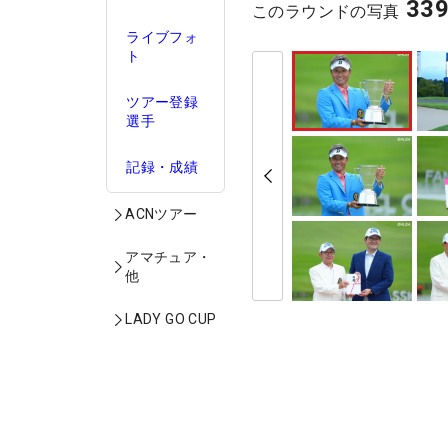
33
このラウンドの写真
ライブフォ
ト
ツアー登録
選手
記録・成績
ACNツアー
アマチュア・
他
LADY GO CUP