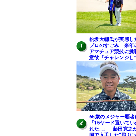
松坂大輔氏が実感し
プロのすごみ 来年
1
アマチュア競技に挑
意欲「チャレンジし
みたい」
65歳のメジャー覇者
「15ヤード置いてい
4
れた…」 藤田寛之
国で入手した“飛ぶ”