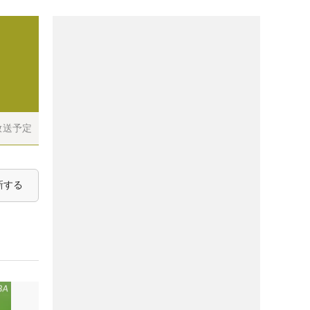
放送予定
新する