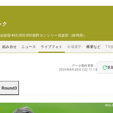
ック
金総額
¥63,000,000
裾野カンツリー倶楽部（静岡県）
組み合せ
ニュース
ライブフォト
出場選手
概要など
TV
データ最終更新：
更
2023年8月20日 (日) 17:14
Round3