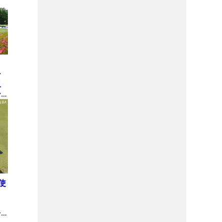
の
シ
収
ー
し
使
リ
を