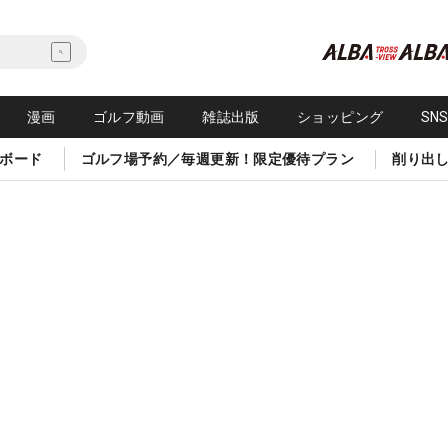
漫画
ゴルフ動画
雑誌出版
ショッピング
SN
ボード
ゴルフ場予約／毎週更新！限定優待プラン
削り出