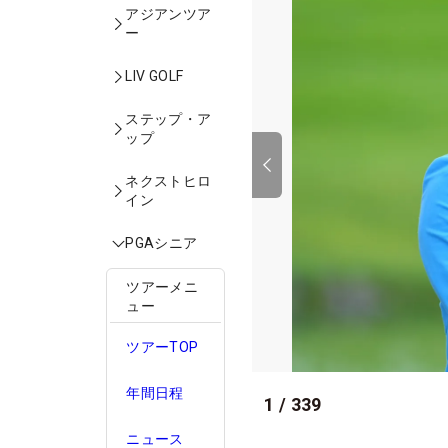
アジアンツア
ー
LIV GOLF
ステップ・ア
ップ
ネクストヒロ
イン
PGAシニア
ツアーメニ
ュー
ツアーTOP
年間日程
1
/
339
ニュース