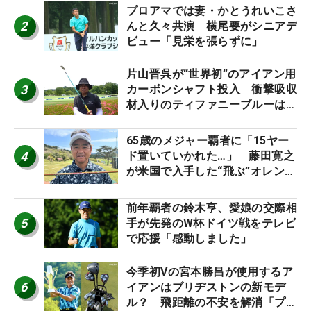
プロアマでは妻・かとうれいこさ
2
んと久々共演 横尾要がシニアデ
ビュー「見栄を張らずに」
片山晋呉が“世界初”のアイアン用
3
カーボンシャフト投入 衝撃吸収
材入りのティファニーブルーは
「体にやさしい」
65歳のメジャー覇者に「15ヤー
4
ド置いていかれた…」 藤田寛之
が米国で入手した“飛ぶ”オレンジ
シャフトは米シニア使用率2位
前年覇者の鈴木亨、愛娘の交際相
5
手が先発のW杯ドイツ戦をテレビ
で応援「感動しました」
今季初Vの宮本勝昌が使用するア
6
イアンはブリヂストンの新モデ
ル？ 飛距離の不安を解消「プラ