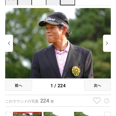
1
/
224
前へ
次へ
224
このラウンドの写真
枚