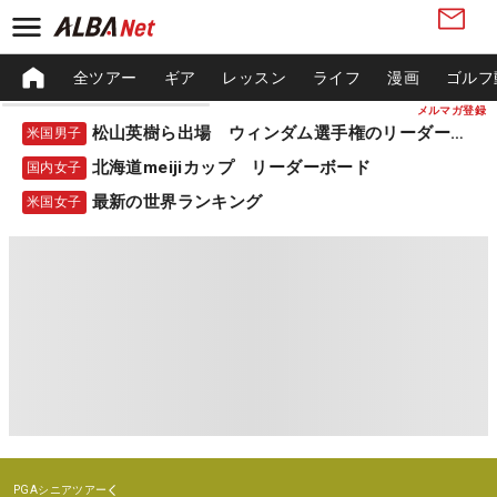
全ツアー
ギア
レッスン
ライフ
漫画
ゴルフ
メルマガ登録
松山英樹ら出場 ウィンダム選手権のリーダーボード
米国男子
北海道meijiカップ リーダーボード
国内女子
最新の世界ランキング
米国女子
PGAシニアツアー