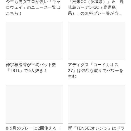
今年も男女プロが強い「キャ
「潮来CC（茨城県）」＆「鹿
ロウェイ」のニュース一覧は
児島ガーデンGC（鹿児島
こちら！
県）」の無料プレー券が当た
る！！
仲宗根澄香が平均パット数
アディダス『コードカオス
『TRTL』で6人抜き！
27』は強烈な蹴りでパワーを
生む
8-9月のプレーに2回使える！
新『TENSEIオレンジ』はドラ