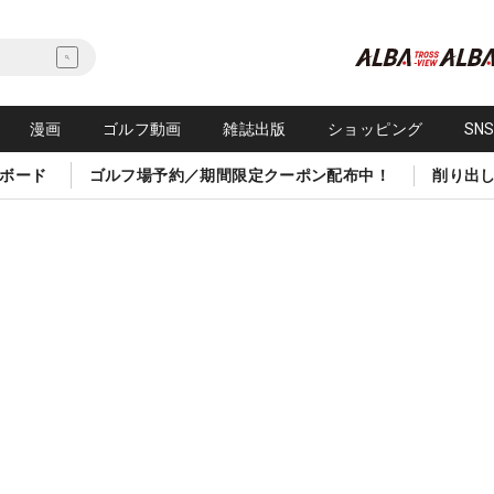
漫画
ゴルフ動画
雑誌出版
ショッピング
SN
ボード
ゴルフ場予約／期間限定クーポン配布中！
削り出