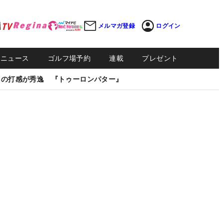
メルマガ登録
ログイン
Sニュース
ゴルフ場予約
連載
プレゼント
しの打感が秀逸 『トゥーロンパター』