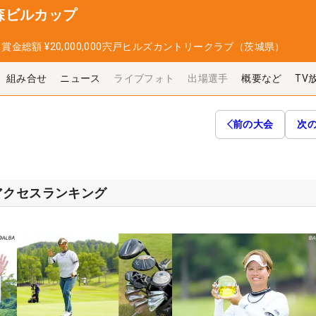
森ビルカップ
日
賞金総額
¥20,000,000
宍戸ヒルズカントリークラブ（茨城県）
組み合せ
ニュース
ライブフォト
出場選手
概要など
TV
前の大会
次
アクセスランキング