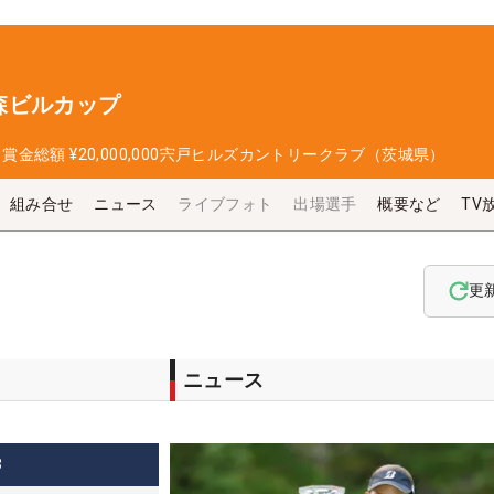
森ビルカップ
日
賞金総額
¥20,000,000
宍戸ヒルズカントリークラブ（茨城県）
組み合せ
ニュース
ライブフォト
出場選手
概要など
TV
更
ニュース
3