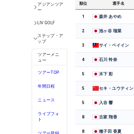
順位
選手名
アジアンツア
ー
1
森井 あやめ
LIV GOLF
2
池ヶ谷 瑠菜
ステップ・ア
ップ
3
サイ・ペイイン
ツアーメニ
4
石川 怜奈
ュー
ツアーTOP
5
木下 彩
年間日程
5
セキ・ユウティン
ニュース
5
入谷 響
ライブフォ
8
古家 翔香
ト
8
種子田 香夏
ツアー登録