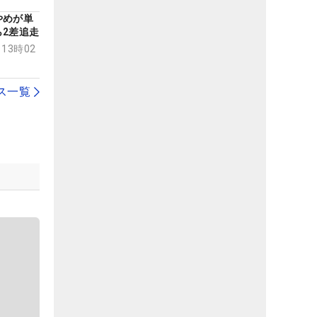
やめが単
2差追走
 13時02
ス一覧