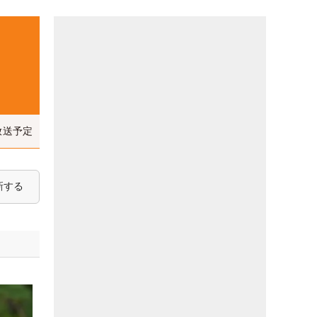
放送予定
新する