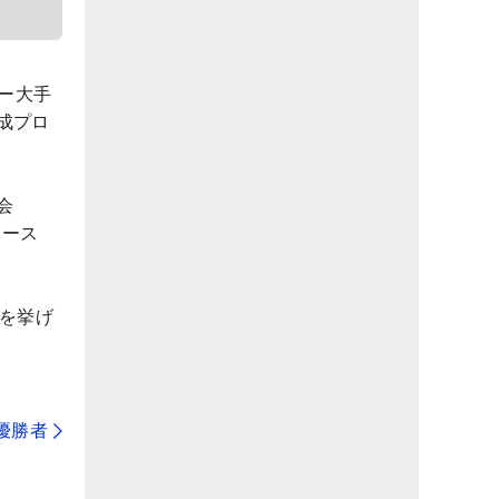
ー大手
成プロ
会
コース
を挙げ
代優勝者