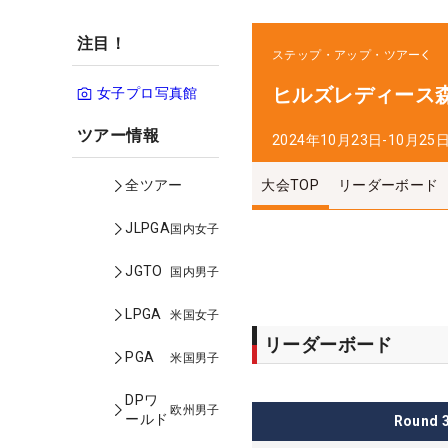
注目！
ステップ・アップ・ツアー
ヒルズレディース
女子プロ写真館
ツアー情報
2024年10月23日-10月25
大会TOP
リーダーボード
全ツアー
JLPGA
国内女子
JGTO
国内男子
LPGA
米国女子
リーダーボード
PGA
米国男子
DPワ
欧州男子
ールド
Round