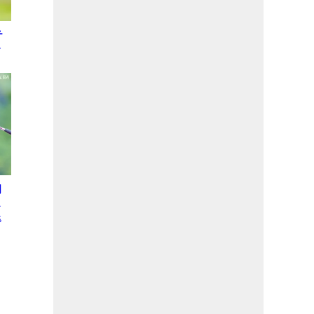
テ
レ
初
ス
退