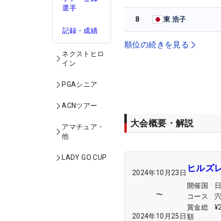
選手
8
東 浩子
記録・成績
順位の続きを見る
ネクストヒロ
イン
PGAシニア
ACNツアー
大会概要・解説
アマチュア・
他
LADY GO CUP
ヒルズ
2024年10月23日
開催国
〜
コース
賞金総
¥
2024年10月25日
額