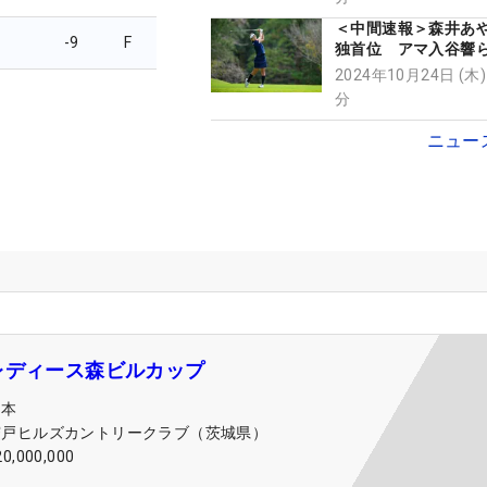
＜中間速報＞森井あ
-9
F
独首位 アマ入谷響ら
2024年10月24日 (木)
分
ニュー
レディース森ビルカップ
日本
宍戸ヒルズカントリークラブ（茨城県）
20,000,000