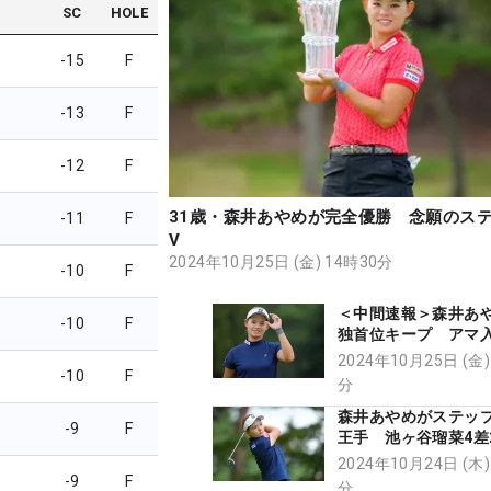
SC
HOLE
-15
F
-13
F
-12
F
31歳・森井あやめが完全優勝 念願のス
-11
F
V
2024年10月25日 (金) 14時30分
-10
F
＜中間速報＞森井あ
-10
F
独首位キープ アマ入
差追走
2024年10月25日 (金)
-10
F
分
森井あやめがステッ
-9
F
王手 池ヶ谷瑠菜4差
2024年10月24日 (木)
-9
F
分