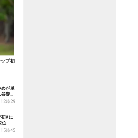
テップ初
やめが単
谷響ら2
 12時29
プ初Vに
2位
 15時45