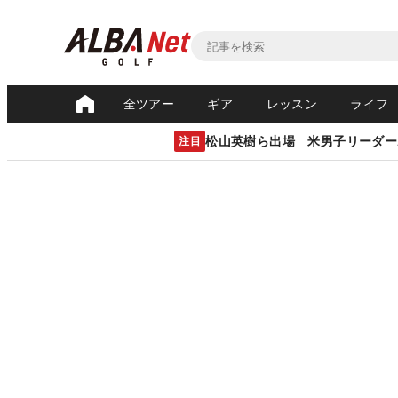
全ツアー
ギア
レッスン
ライフ
松山英樹ら出場 米男子リーダー
注目