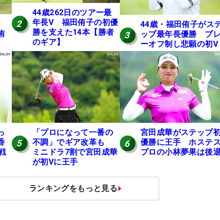
44歳262日のツアー最
年長V 福田侑子の初優
2
44歳・福田侑子がス
勝を支えた14本【勝者
侑
ップ最年長優勝 プ
3
のギア】
ーオフ制し悲願の初V
っ
「プロになって一番の
宮田成華がステップ
香
不調」でギア改革も
優勝に王手 ホステ
5
6
戦
ミニドラ7割で宮田成華
プロの小林夢果は後
が初Vに王手
ランキングをもっと見る