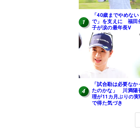
「40歳までやめない
で」を支えに 福田
1
子が涙の最年長V
「試合勘は必要なか
たのかな」 川満陽
4
理が11カ月ぶりの実
で得た気づき