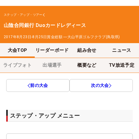
ステップ・アップ・ツアー
山陰合同銀行 Duoカードレディース
2017年8月23日-8月25日
賞金総額
―
大山平原ゴルフクラブ(鳥取県)
大会TOP
リーダーボード
組み合せ
ニュース
ライブフォト
出場選手
概要など
TV放送予定
前の大会
次の大会
ステップ・アップ メニュー