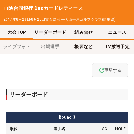
山陰合同銀行 Duoカードレディース
2017年8月23日-8月25日
賞金総額
―
大山平原ゴルフクラブ(鳥取県)
大会TOP
リーダーボード
組み合せ
ニュース
ライブフォト
出場選手
概要など
TV放送予定
更新する
リーダーボード
Round
3
順位
選手名
SC
HOLE