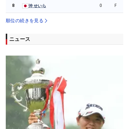
8
0
F
沖 せいら
順位の続きを見る
ニュース