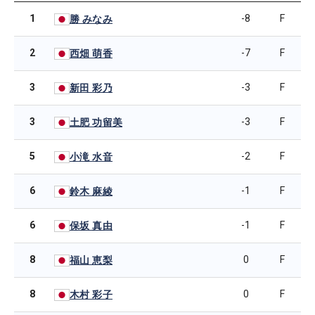
1
-8
F
勝 みなみ
2
-7
F
西畑 萌香
3
-3
F
新田 彩乃
3
-3
F
土肥 功留美
5
-2
F
小滝 水音
6
-1
F
鈴木 麻綾
6
-1
F
保坂 真由
8
0
F
福山 恵梨
8
0
F
木村 彩子