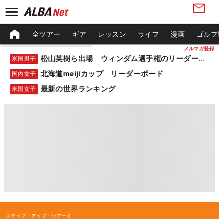
全ツアー
ギア
レッスン
ライフ
漫画
ゴルフ
メルマガ登録
松山英樹ら出場 ウィンダム選手権のリーダーボード
米国男子
北海道meijiカップ リーダーボード
国内女子
最新の世界ランキング
米国女子
ステップ・アップ・ツアー