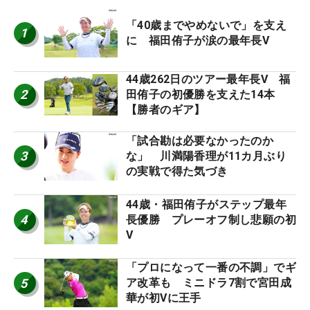
「40歳までやめないで」を支え
1
に 福田侑子が涙の最年長V
44歳262日のツアー最年長V 福
2
田侑子の初優勝を支えた14本
【勝者のギア】
「試合勘は必要なかったのか
3
な」 川満陽香理が11カ月ぶり
の実戦で得た気づき
44歳・福田侑子がステップ最年
4
長優勝 プレーオフ制し悲願の初
V
「プロになって一番の不調」でギ
5
ア改革も ミニドラ7割で宮田成
華が初Vに王手