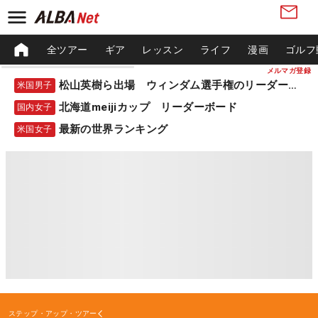
全ツアー
ギア
レッスン
ライフ
漫画
ゴルフ
メルマガ登録
松山英樹ら出場 ウィンダム選手権のリーダーボード
米国男子
北海道meijiカップ リーダーボード
国内女子
最新の世界ランキング
米国女子
ステップ・アップ・ツアー