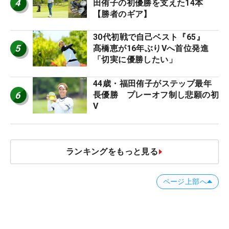
4
田侑子の初優勝を支えた14本
【勝者のギア】
30代初戦で自己ベスト『65』
5
髙橋恵が16年ぶりVへ首位発進
「切実に優勝したい」
44歳・福田侑子がステップ最年
6
長優勝 プレーオフ制し悲願の初
V
ランキングをもっと見る
ページ上部へ