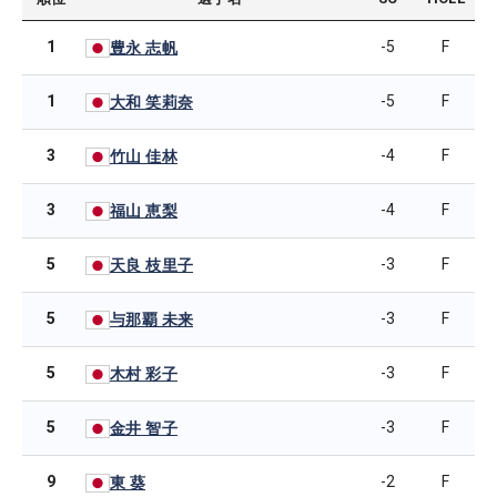
1
-5
F
豊永 志帆
1
-5
F
大和 笑莉奈
3
-4
F
竹山 佳林
3
-4
F
福山 恵梨
5
-3
F
天良 枝里子
5
-3
F
与那覇 未来
5
-3
F
木村 彩子
5
-3
F
金井 智子
9
-2
F
東 葵