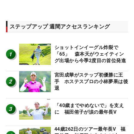
ステップアップ 週間アクセスランキング
ショットインイーグル炸裂で
1
「65」 森本天がウェイティン
グ出場から今季2度目の首位発進
宮田成華がステップ初優勝に王
2
手 ホステスプロの小林夢果は後
退
「40歳までやめないで」を支え
3
に 福田侑子が涙の最年長V
44歳262日のツアー最年長V 福