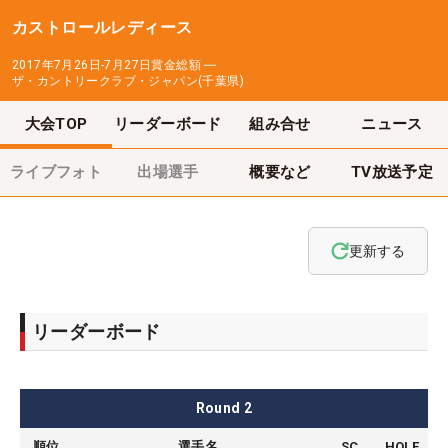
カストロールレディース
2017年7月26日-7月27日
賞金総額
―
ザ・カントリークラブ・ジャパン(千葉県)
大会TOP
リーダーボード
組み合せ
ニュース
ライブフォト
出場選手
概要など
TV放送予定
更新する
リーダーボード
Round
2
順位
選手名
SC
HOLE