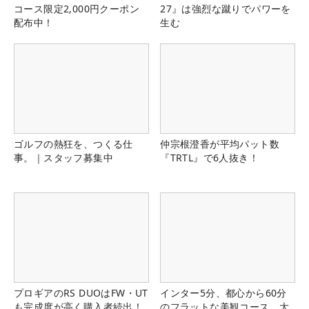
コース限定2,000円クーポン
27』は強烈な蹴りでパワーを
配布中！
生む
ゴルフの熱狂を、つくる仕
仲宗根澄香が平均パット数
事。｜スタッフ募集中
『TRTL』で6人抜き！
プロギアのRS DUOはFW・UT
インター5分、都心から60分
も完成度が高く購入者続出！
のフラットな美観コース。大