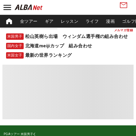
全ツアー
ギア
レッスン
ライフ
漫画
ゴルフ
メルマガ登録
松山英樹ら出場 ウィンダム選手権の組み合わせ
米国男子
北海道meijiカップ 組み合わせ
国内女子
最新の世界ランキング
米国女子
PGAツアー
米国男子