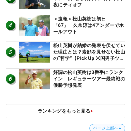
夜にティオフ
＜速報＞松山英樹は初日
4
「67」 久常涼は4アンダーでホ
ールアウト
松山英樹が結婚の発表を伏せてい
5
た理由とは？素顔を見せない松山
の“哲学”【Pick Up 米国男子ツア
ー十大ニュース】
好調の松山英樹は3番手にランク
6
イン レギュラーツアー最終戦の
優勝予想発表
ランキングをもっと見る
ページ上部へ