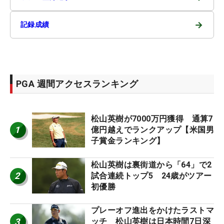
→
記録成績
PGA 週間アクセスランキング
松山英樹が7000万円獲得 通算7
1
億円越えでランクアップ【米国男
子賞金ランキング】
松山英樹は裏街道から「64」で2
2
試合連続トップ5 24歳がツアー
初優勝
プレーオフ進出をかけたラストマ
3
ッチ 松山英樹は日本時間7日深