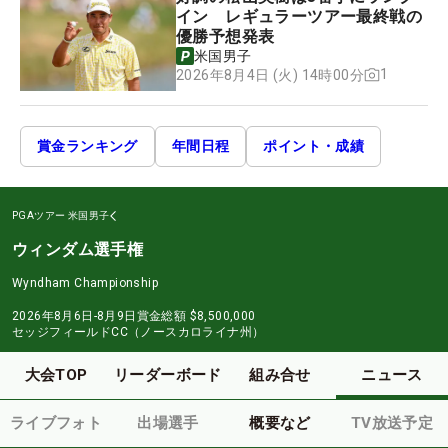
イン レギュラーツアー最終戦の
優勝予想発表
米国男子
1
2026年8月4日 (火) 14時00分
賞金ランキング
年間日程
ポイント・成績
PGAツアー
米国男子
ウィンダム選手権
Wyndham Championship
2026年8月6日-8月9日
賞金総額
$8,500,000
セッジフィールドCC（ノースカロライナ州）
大会TOP
リーダーボード
組み合せ
ニュース
ライブフォト
出場選手
概要など
TV放送予定