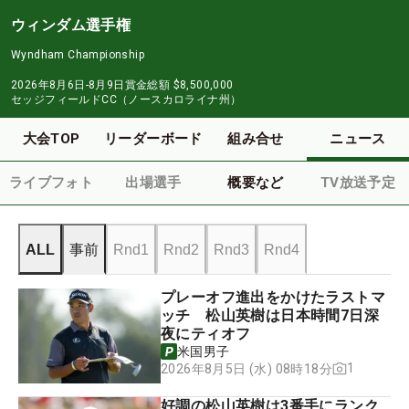
ウィンダム選手権
Wyndham Championship
2026年8月6日-8月9日
賞金総額
$8,500,000
セッジフィールドCC（ノースカロライナ州）
大会TOP
リーダーボード
組み合せ
ニュース
ライブフォト
出場選手
概要など
TV放送予定
ALL
事前
Rnd1
Rnd2
Rnd3
Rnd4
プレーオフ進出をかけたラストマ
ッチ 松山英樹は日本時間7日深
夜にティオフ
米国男子
1
2026年8月5日 (水) 08時18分
好調の松山英樹は3番手にランク