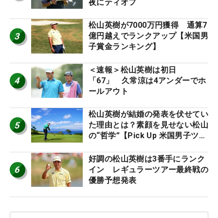
夜にティオフ
松山英樹が7000万円獲得 通算7
3
億円越えでランクアップ【米国男
子賞金ランキング】
＜速報＞松山英樹は初日
4
「67」 久常涼は4アンダーでホ
ールアウト
松山英樹が結婚の発表を伏せてい
5
た理由とは？素顔を見せない松山
の“哲学”【Pick Up 米国男子ツア
ー十大ニュース】
好調の松山英樹は3番手にランク
6
イン レギュラーツアー最終戦の
優勝予想発表