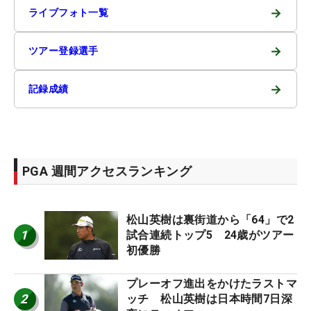
→
ライブフォト一覧
→
ツアー登録選手
→
記録成績
PGA 週間アクセスランキング
松山英樹は裏街道から「64」で2
1
試合連続トップ5 24歳がツアー
初優勝
プレーオフ進出をかけたラストマ
2
ッチ 松山英樹は日本時間7日深