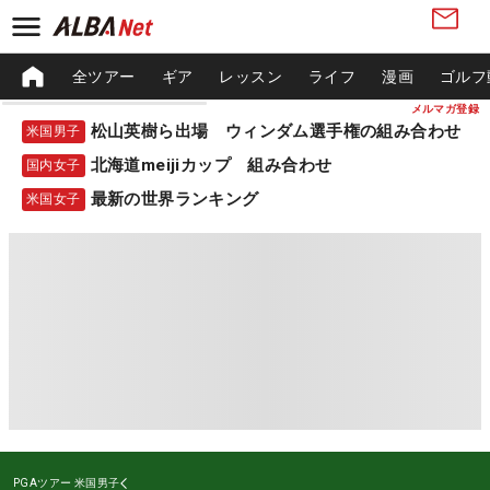
全ツアー
ギア
レッスン
ライフ
漫画
ゴルフ
メルマガ登録
松山英樹ら出場 ウィンダム選手権の組み合わせ
米国男子
北海道meijiカップ 組み合わせ
国内女子
最新の世界ランキング
米国女子
PGAツアー
米国男子