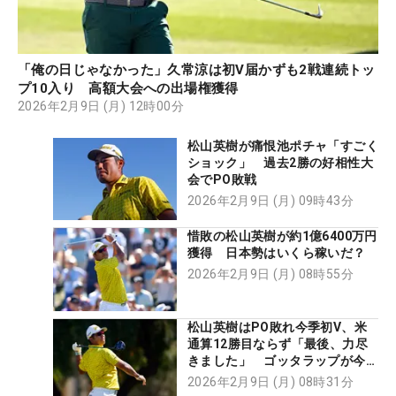
「俺の日じゃなかった」久常涼は初V届かずも2戦連続トッ
プ10入り 高額大会への出場権獲得
2026年2月9日 (月) 12時00分
松山英樹が痛恨池ポチャ「すごく
ショック」 過去2勝の好相性大
会でPO敗戦
2026年2月9日 (月) 09時43分
惜敗の松山英樹が約1億6400万円
獲得 日本勢はいくら稼いだ？
2026年2月9日 (月) 08時55分
松山英樹はPO敗れ今季初V、米
通算12勝目ならず「最後、力尽
きました」 ゴッタラップが今季
2勝目
2026年2月9日 (月) 08時31分