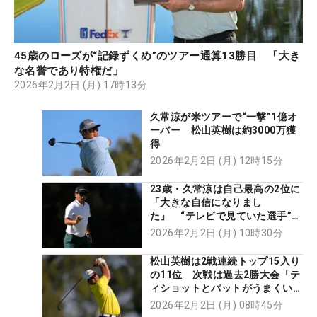
45歳のローズが“記録ずくめ”のツアー通算13勝目 「大き
な名誉であり特権だ」
2026年2月2日 (月) 17時13分
久常涼が米ツアーで“一撃”1億オ
ーバー 松山英樹は約3000万獲
得
2026年2月2日 (月) 12時15分
23歳・久常涼は自己最高の2位に
「大きな自信になりまし
た」 “テレビで見ていた選手”と
の真剣勝負にも喜び
2026年2月2日 (月) 10時30分
松山英樹は2戦連続トップ15入り
の11位 次戦は過去2勝大会「テ
ィショットとパットがうまくいけ
ば上位に」
2026年2月2日 (月) 08時45分