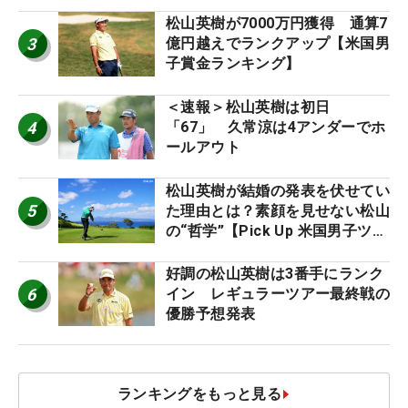
松山英樹が7000万円獲得 通算7
3
億円越えでランクアップ【米国男
子賞金ランキング】
＜速報＞松山英樹は初日
4
「67」 久常涼は4アンダーでホ
ールアウト
松山英樹が結婚の発表を伏せてい
5
た理由とは？素顔を見せない松山
の“哲学”【Pick Up 米国男子ツア
ー十大ニュース】
好調の松山英樹は3番手にランク
6
イン レギュラーツアー最終戦の
優勝予想発表
ランキングをもっと見る