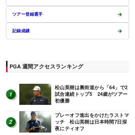
→
ツアー登録選手
→
記録成績
PGA 週間アクセスランキング
松山英樹は裏街道から「64」で2
1
試合連続トップ5 24歳がツアー
初優勝
プレーオフ進出をかけたラストマ
2
ッチ 松山英樹は日本時間7日深
夜にティオフ