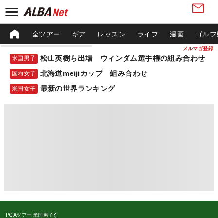
全ツアー
ギア
レッスン
ライフ
漫画
ゴルフ
メルマガ登録
松山英樹ら出場 ウィンダム選手権の組み合わせ
米国男子
北海道meijiカップ 組み合わせ
国内女子
最新の世界ランキング
米国女子
PGAツアー
米国男子