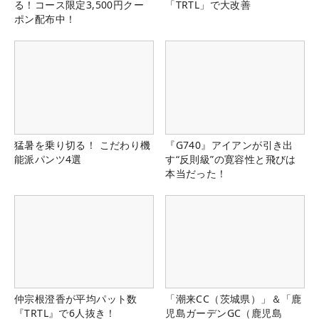
る！コース限定3,500円クー
「TRTL」で大改善
ポン配布中！
猛暑を乗り切る！ こだわり機
『G740』アイアンが引き出
能派パンツ4選
す“反則級”の寛容性と飛びは
本当だった！
仲宗根澄香が平均パット数
「潮来CC（茨城県）」＆「鹿
『TRTL』で6人抜き！
児島ガーデンGC（鹿児島