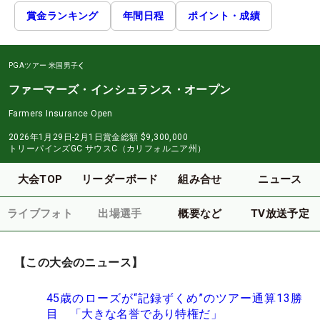
賞金ランキング
年間日程
ポイント・成績
PGAツアー
米国男子
ファーマーズ・インシュランス・オープン
Farmers Insurance Open
2026年1月29日-2月1日
賞金総額
$9,300,000
トリーパインズGC サウスC（カリフォルニア州）
大会TOP
リーダーボード
組み合せ
ニュース
ライブフォト
出場選手
概要など
TV放送予定
【この大会のニュース】
45歳のローズが“記録ずくめ”のツアー通算13勝
目 「大きな名誉であり特権だ」