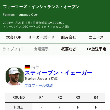
ファーマーズ・インシュランス・オープン
Farmers Insurance Open
2026年1月29日-2月1日
賞金総額
$9,300,000
トリーパインズGC サウスC（カリフォルニア州）
大会TOP
リーダーボード
組み合せ
ニュース
ライブフォト
出場選手
概要など
TV放送予定
ドイツ
スティーブン・イェーガー
Stephan Jaeger
（
37
歳）
プロフィール
成績
ROUND
R
1
R
2
R
3
R
4
HOLE
F
F
F
F