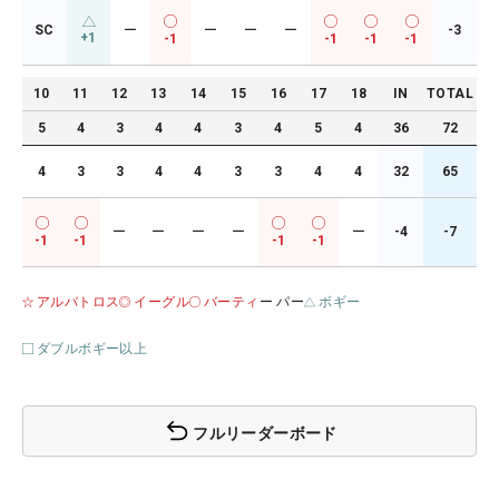
SC
ー
ー
ー
ー
-3
+1
-1
-1
-1
-1
10
11
12
13
14
15
16
17
18
IN
TOTAL
5
4
3
4
4
3
4
5
4
36
72
4
3
3
4
4
3
3
4
4
32
65
ー
ー
ー
ー
ー
-4
-7
-1
-1
-1
-1
アルバトロス
イーグル
バーティ
ー パー
ボギー
ダブルボギー以上
フルリーダーボード