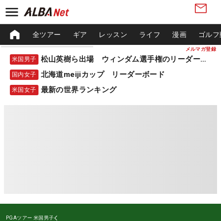
全ツアー
ギア
レッスン
ライフ
漫画
ゴルフ
メルマガ登録
松山英樹ら出場 ウィンダム選手権のリーダーボード
米国男子
北海道meijiカップ リーダーボード
国内女子
最新の世界ランキング
米国女子
PGAツアー
米国男子