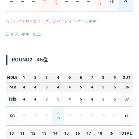
ー
ー
ー
ー
ー
ー
-3
-7
-1
-1
-1
アルバトロス
イーグル
バーティ
ー パー
ボギー
ダブルボギー以上
ROUND
2
45
位
HOLE
1
2
3
4
5
6
7
8
9
OUT
PAR
4
4
3
4
4
5
4
3
5
36
打数
4
4
3
5
4
5
4
3
5
37
SC
ー
ー
ー
ー
ー
ー
ー
ー
+1
+1
10
11
12
13
14
15
16
17
18
IN
TOTAL