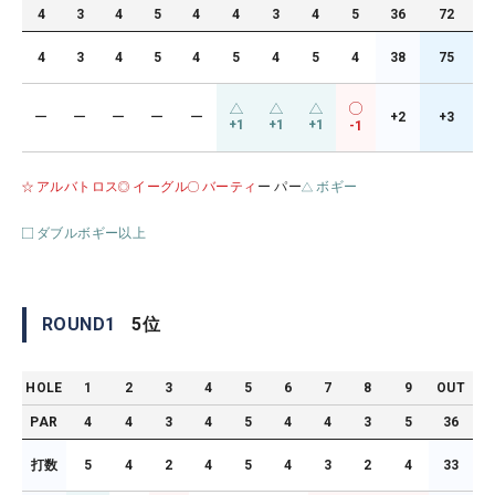
4
3
4
5
4
4
3
4
5
36
72
4
3
4
5
4
5
4
5
4
38
75
ー
ー
ー
ー
ー
+2
+3
+1
+1
+1
-1
アルバトロス
イーグル
バーティ
ー パー
ボギー
ダブルボギー以上
ROUND
1
5
位
HOLE
1
2
3
4
5
6
7
8
9
OUT
PAR
4
4
3
4
5
4
4
3
5
36
打数
5
4
2
4
5
4
3
2
4
33