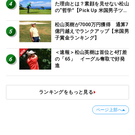
4
た理由とは？素顔を見せない松山
の“哲学”【Pick Up 米国男子ツア
ー十大ニュース】
松山英樹が7000万円獲得 通算7
5
億円越えでランクアップ【米国男
子賞金ランキング】
＜速報＞松山英樹は首位と4打差
6
の「65」 イーグル奪取で好発
進
ランキングをもっと見る
ページ上部へ