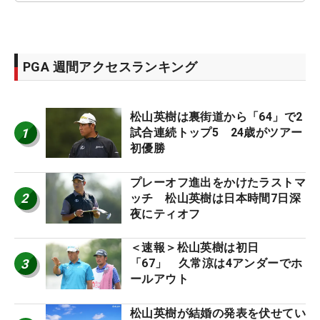
PGA 週間アクセスランキング
松山英樹は裏街道から「64」で2
1
試合連続トップ5 24歳がツアー
初優勝
プレーオフ進出をかけたラストマ
2
ッチ 松山英樹は日本時間7日深
夜にティオフ
＜速報＞松山英樹は初日
3
「67」 久常涼は4アンダーでホ
ールアウト
松山英樹が結婚の発表を伏せてい