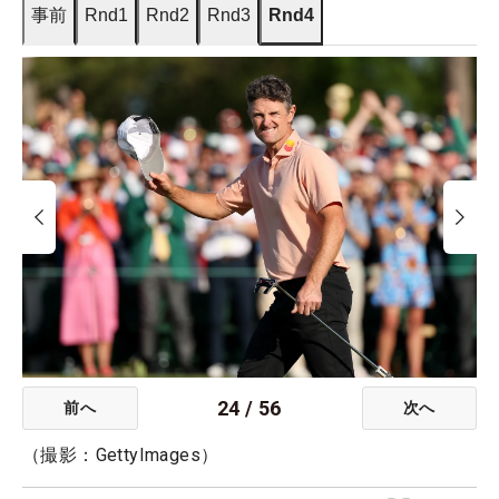
事前
Rnd1
Rnd2
Rnd3
Rnd4
24
/
56
前へ
次へ
（撮影：GettyImages）