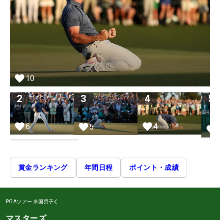
10
2
3
4
5
4
6
5
賞金ランキング
年間日程
ポイント・成績
PGAツアー
米国男子
マスターズ