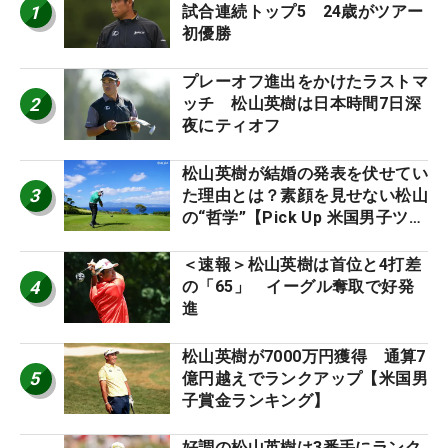
1
試合連続トップ5 24歳がツアー
初優勝
プレーオフ進出をかけたラストマ
2
ッチ 松山英樹は日本時間7日深
夜にティオフ
松山英樹が結婚の発表を伏せてい
3
た理由とは？素顔を見せない松山
の“哲学”【Pick Up 米国男子ツア
ー十大ニュース】
＜速報＞松山英樹は首位と4打差
4
の「65」 イーグル奪取で好発
進
松山英樹が7000万円獲得 通算7
5
億円越えでランクアップ【米国男
子賞金ランキング】
好調の松山英樹は3番手にランク