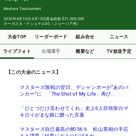
Masters Tournament
2025年4月10日-4月13日
賞金総額
$21,000,000
オーガスタ・ナショナルGC（ジョージア州）
大会TOP
リーダーボード
組み合せ
ニュース
ライブフォト
出場選手
概要など
TV放送予定
【この大会のニュース】
マスターズ敗戦の翌日、デシャンボーが“あのバ
ンカー”に 「The Shot of My Life」再び…
「ひとつだけ言わせてくれ」史上6人目快挙のマ
キロイがまな娘に贈った言葉
マスターズ自己最高の80.56％ 松山英樹の手応
えと課題「結果にどうつなげるか」