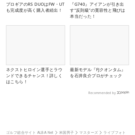
プロギアのRS DUOはFW・UT
『G740』アイアンが引き出
も完成度が高く購入者続出！
す“反則級”の寛容性と飛びは
本当だった！
ネクストヒロイン選手とラウ
最新モデル『FJクオンタム』
ンドできるチャンス！詳しく
を石井良介プロがチェック
はこちら！
Recommended by
ゴルフ総合サイト ALBA Net
米国男子
マスターズ
ライブフォト