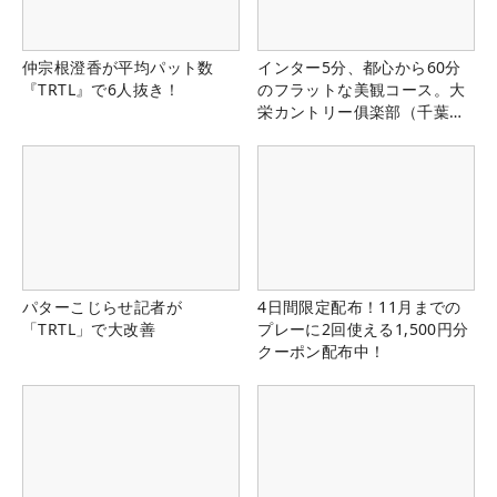
仲宗根澄香が平均パット数
インター5分、都心から60分
『TRTL』で6人抜き！
のフラットな美観コース。大
栄カントリー俱楽部（千葉
県）
パターこじらせ記者が
4日間限定配布！11月までの
「TRTL」で大改善
プレーに2回使える1,500円分
クーポン配布中！