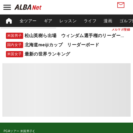
全ツアー
ギア
レッスン
ライフ
漫画
ゴルフ
メルマガ登録
松山英樹ら出場 ウィンダム選手権のリーダーボード
米国男子
北海道meijiカップ リーダーボード
国内女子
最新の世界ランキング
米国女子
PGAツアー
米国男子