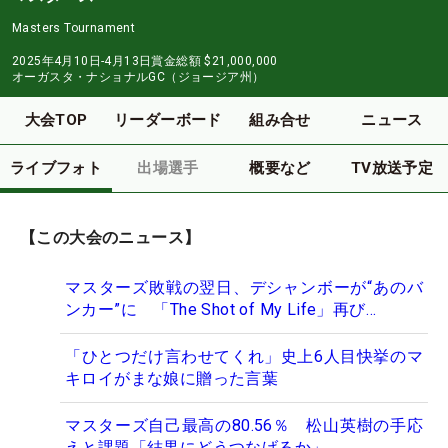
Masters Tournament
2025年4月10日-4月13日
賞金総額
$21,000,000
オーガスタ・ナショナルGC（ジョージア州）
大会TOP
リーダーボード
組み合せ
ニュース
ライブフォト
出場選手
概要など
TV放送予定
【この大会のニュース】
マスターズ敗戦の翌日、デシャンボーが“あのバ
ンカー”に 「The Shot of My Life」再び…
「ひとつだけ言わせてくれ」史上6人目快挙のマ
キロイがまな娘に贈った言葉
マスターズ自己最高の80.56％ 松山英樹の手応
えと課題「結果にどうつなげるか」