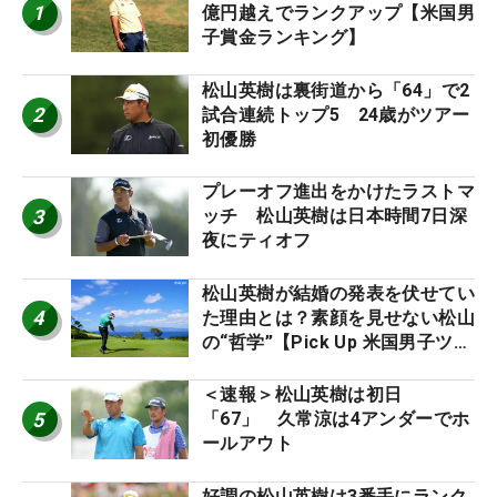
1
億円越えでランクアップ【米国男
子賞金ランキング】
松山英樹は裏街道から「64」で2
2
試合連続トップ5 24歳がツアー
初優勝
プレーオフ進出をかけたラストマ
3
ッチ 松山英樹は日本時間7日深
夜にティオフ
松山英樹が結婚の発表を伏せてい
4
た理由とは？素顔を見せない松山
の“哲学”【Pick Up 米国男子ツア
ー十大ニュース】
＜速報＞松山英樹は初日
5
「67」 久常涼は4アンダーでホ
ールアウト
好調の松山英樹は3番手にランク