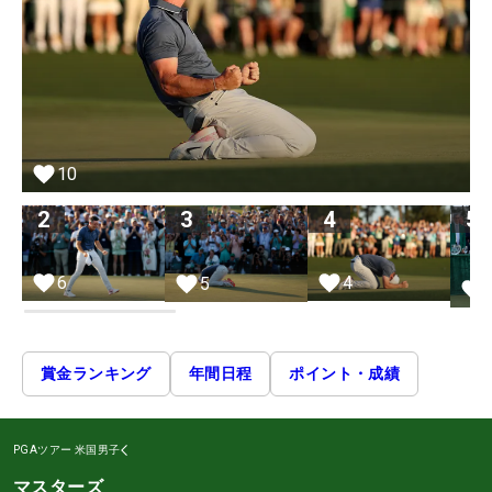
10
2
3
4
5
4
6
5
賞金ランキング
年間日程
ポイント・成績
PGAツアー
米国男子
マスターズ