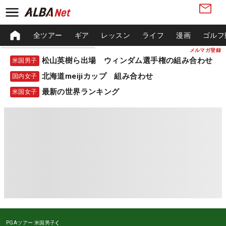
全ツアー
ギア
レッスン
ライフ
漫画
ゴルフ
メルマガ登録
松山英樹ら出場 ウィンダム選手権の組み合わせ
米国男子
北海道meijiカップ 組み合わせ
国内女子
最新の世界ランキング
米国女子
PGAツアー
米国男子