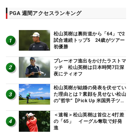
PGA 週間アクセスランキング
松山英樹は裏街道から「64」で2
1
試合連続トップ5 24歳がツアー
初優勝
プレーオフ進出をかけたラストマ
2
ッチ 松山英樹は日本時間7日深
夜にティオフ
松山英樹が結婚の発表を伏せてい
3
た理由とは？素顔を見せない松山
の“哲学”【Pick Up 米国男子ツア
ー十大ニュース】
＜速報＞松山英樹は首位と4打差
4
の「65」 イーグル奪取で好発
進