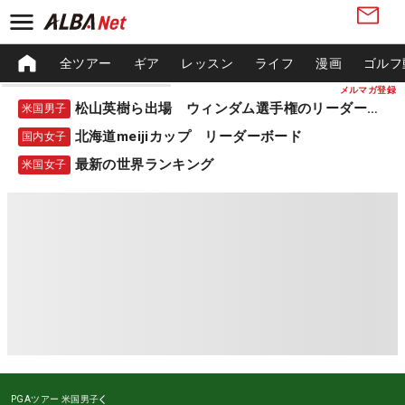
全ツアー
ギア
レッスン
ライフ
漫画
ゴルフ
メルマガ登録
松山英樹ら出場 ウィンダム選手権のリーダーボード
米国男子
北海道meijiカップ リーダーボード
国内女子
最新の世界ランキング
米国女子
PGAツアー
米国男子