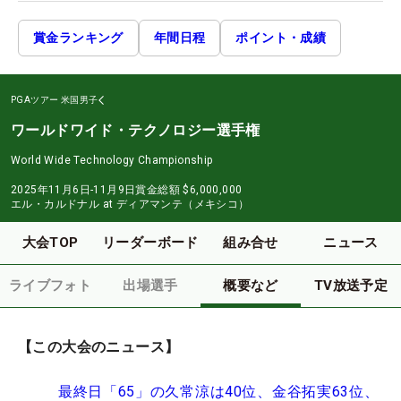
賞金ランキング
年間日程
ポイント・成績
PGAツアー
米国男子
ワールドワイド・テクノロジー選手権
World Wide Technology Championship
2025年11月6日-11月9日
賞金総額
$6,000,000
エル・カルドナル at ディアマンテ（メキシコ）
大会TOP
リーダーボード
組み合せ
ニュース
ライブフォト
出場選手
概要など
TV放送予定
【この大会のニュース】
最終日「65」の久常涼は40位、金谷拓実63位、