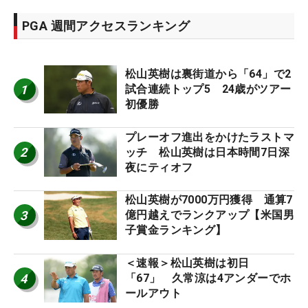
PGA 週間アクセスランキング
松山英樹は裏街道から「64」で2
1
試合連続トップ5 24歳がツアー
初優勝
プレーオフ進出をかけたラストマ
2
ッチ 松山英樹は日本時間7日深
夜にティオフ
松山英樹が7000万円獲得 通算7
3
億円越えでランクアップ【米国男
子賞金ランキング】
＜速報＞松山英樹は初日
4
「67」 久常涼は4アンダーでホ
ールアウト