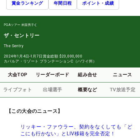
賞金ランキング
年間日程
ポイント・成績
PGAツアー
米国男子
ザ・セントリー
The Sentry
2024年1月4日-1月7日
賞金総額
$20,000,000
カパルア・リゾート プランテーションC（ハワイ州）
大会TOP
リーダーボード
組み合せ
ニュース
ライブフォト
出場選手
概要など
TV放送予定
【この大会のニュース】
リッキー・ファウラー、契約をなくしても「ど
こにも行かない」とLIV移籍を完全否定！