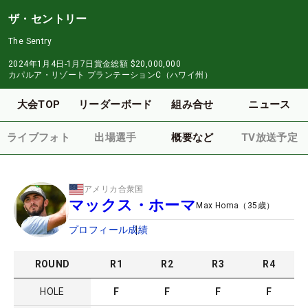
ザ・セントリー
The Sentry
2024年1月4日-1月7日
賞金総額
$20,000,000
カパルア・リゾート プランテーションC（ハワイ州）
大会TOP
リーダーボード
組み合せ
ニュース
ライブフォト
出場選手
概要など
TV放送予定
アメリカ合衆国
マックス・ホーマ
Max Homa
（
35
歳）
プロフィール
成績
ROUND
R
1
R
2
R
3
R
4
HOLE
F
F
F
F