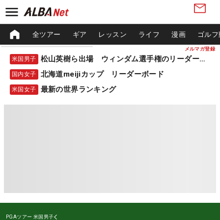
全ツアー
ギア
レッスン
ライフ
漫画
ゴルフ
メルマガ登録
松山英樹ら出場 ウィンダム選手権のリーダーボード
米国男子
北海道meijiカップ リーダーボード
国内女子
最新の世界ランキング
米国女子
PGAツアー
米国男子