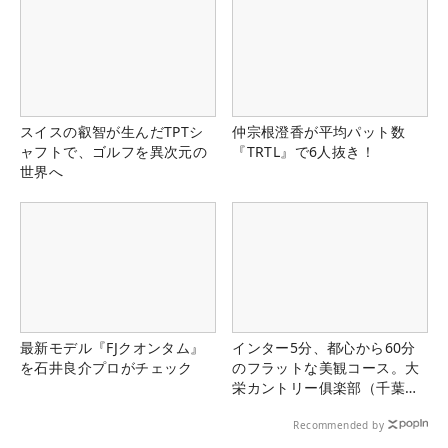
スイスの叡智が生んだTPTシ
仲宗根澄香が平均パット数
ャフトで、ゴルフを異次元の
『TRTL』で6人抜き！
世界へ
最新モデル『FJクオンタム』
インター5分、都心から60分
を石井良介プロがチェック
のフラットな美観コース。大
栄カントリー俱楽部（千葉
県）
Recommended by