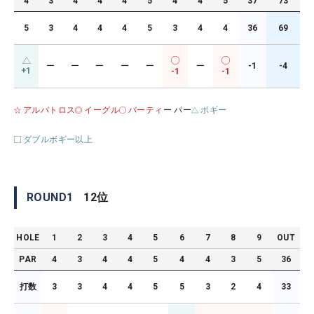
4
3
4
4
4
5
4
4
5
37
73
5
3
4
4
4
5
3
4
4
36
69
ー
ー
ー
ー
ー
ー
-1
-4
+1
-1
-1
アルバトロス
イーグル
バーティ
ー パー
ボギー
ダブルボギー以上
ROUND
1
12
位
HOLE
1
2
3
4
5
6
7
8
9
OUT
PAR
4
3
4
4
5
4
4
3
5
36
打数
3
3
4
4
5
5
3
2
4
33