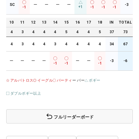
SC
ー
ー
ー
ー
-3
+1
-1
-1
-1
-1
10
11
12
13
14
15
16
17
18
IN
TOTAL
4
3
4
4
4
5
4
4
5
37
73
4
3
4
4
3
4
4
4
4
34
67
ー
ー
ー
ー
ー
ー
-3
-6
-1
-1
-1
アルバトロス
イーグル
バーティ
ー パー
ボギー
ダブルボギー以上
フルリーダーボード