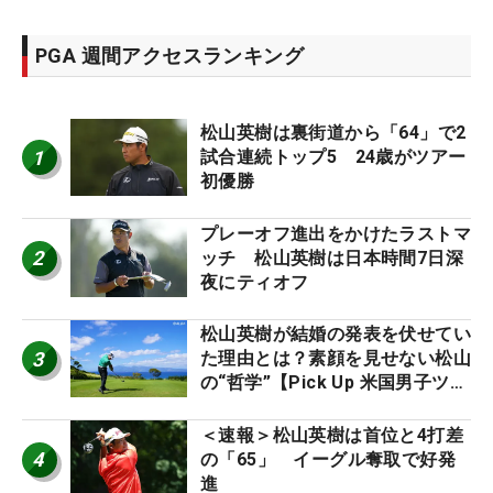
PGA 週間アクセスランキング
松山英樹は裏街道から「64」で2
1
試合連続トップ5 24歳がツアー
初優勝
プレーオフ進出をかけたラストマ
2
ッチ 松山英樹は日本時間7日深
夜にティオフ
松山英樹が結婚の発表を伏せてい
3
た理由とは？素顔を見せない松山
の“哲学”【Pick Up 米国男子ツア
ー十大ニュース】
＜速報＞松山英樹は首位と4打差
4
の「65」 イーグル奪取で好発
進