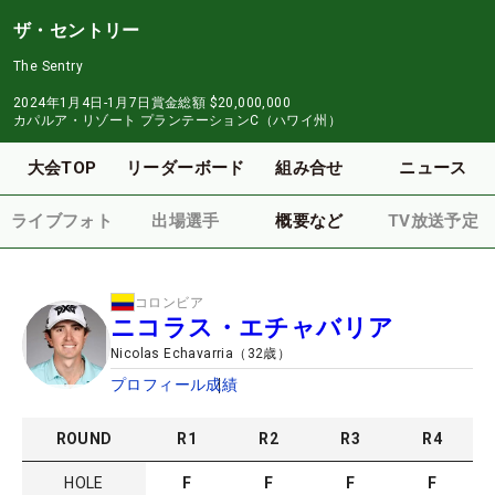
ザ・セントリー
The Sentry
2024年1月4日-1月7日
賞金総額
$20,000,000
カパルア・リゾート プランテーションC（ハワイ州）
大会TOP
リーダーボード
組み合せ
ニュース
ライブフォト
出場選手
概要など
TV放送予定
コロンビア
ニコラス・エチャバリア
Nicolas Echavarria
（
32
歳）
プロフィール
成績
ROUND
R
1
R
2
R
3
R
4
HOLE
F
F
F
F