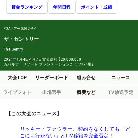
賞金ランキング
年間日程
ポイント・成績
PGAツアー
米国男子
ザ・セントリー
The Sentry
2024年1月4日-1月7日
賞金総額
$20,000,000
カパルア・リゾート プランテーションC（ハワイ州）
大会TOP
リーダーボード
組み合せ
ニュース
ライブフォト
出場選手
概要など
TV放送予定
【この大会のニュース】
リッキー・ファウラー、契約をなくしても「ど
こにも行かない」とLIV移籍を完全否定！