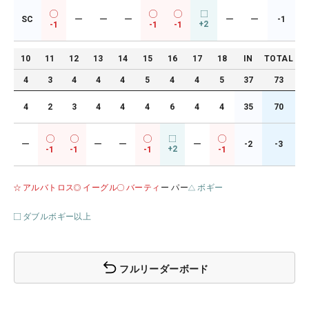
SC
ー
ー
ー
ー
ー
-1
+2
-1
-1
-1
10
11
12
13
14
15
16
17
18
IN
TOTAL
4
3
4
4
4
5
4
4
5
37
73
4
2
3
4
4
4
6
4
4
35
70
ー
ー
ー
ー
-2
-3
+2
-1
-1
-1
-1
アルバトロス
イーグル
バーティ
ー パー
ボギー
ダブルボギー以上
フルリーダーボード