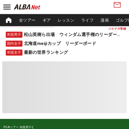
全ツアー
ギア
レッスン
ライフ
漫画
ゴルフ
メルマガ登録
松山英樹ら出場 ウィンダム選手権のリーダーボード
米国男子
北海道meijiカップ リーダーボード
国内女子
最新の世界ランキング
米国女子
PGAツアー
米国男子