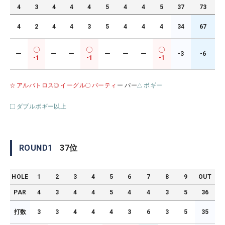
4
3
4
4
4
5
4
4
5
37
73
4
2
4
4
3
5
4
4
4
34
67
ー
ー
ー
ー
ー
ー
-3
-6
-1
-1
-1
アルバトロス
イーグル
バーティ
ー パー
ボギー
ダブルボギー以上
ROUND
1
37
位
HOLE
1
2
3
4
5
6
7
8
9
OUT
PAR
4
3
4
4
5
4
4
3
5
36
打数
3
3
4
4
4
3
6
3
5
35