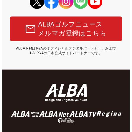
ALBAゴルフニュース
メルマガ登録はこちら
ALBA NetはR&Aのオフィシャルデジタルパートナー、および
USLPGAの日本公式サイトパートナーです。