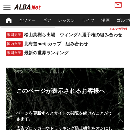
全ツアー
ギア
レッスン
ライフ
漫画
ゴルフ
メルマガ登録
松山英樹ら出場 ウィンダム選手権の組み合わせ
米国男子
北海道meijiカップ 組み合わせ
国内女子
最新の世界ランキング
米国女子
このページが表示されるお客様へ
ページを更新するとサイトの閲覧を続けることがで
きます。
広告ブロッカーやトラッキング防止機能をオンにし