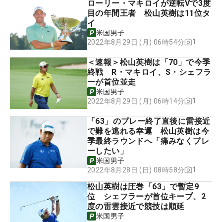
ローリー・マキロイが逆転Vで3度
目の年間王者 松山英樹は11位タ
イ
米国男子
1
2022年8月29日 (月) 06時54分
＜速報＞松山英樹は「70」で今季
終戦 R・マキロイ、S・シェフラ
ーが首位並走
米国男子
1
2022年8月29日 (月) 06時14分
「63」のプレー終了直後に雷接近
で難を逃れる幸運 松山英樹は今
季最終ラウンドへ「痛みなくプレ
ーしたい」
米国男子
1
2022年8月28日 (日) 08時58分
松山英樹は圧巻「63」で暫定9
位 シェフラーが首位キープ、2
度の雷雲接近で競技は順延
米国男子