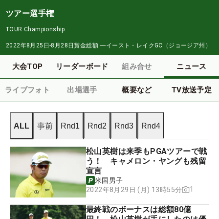
ツアー選手権
TOUR Championship
2022年8月25日-8月28日
賞金総額
―
イースト・レイクGC（ジョージア州）
大会TOP
リーダーボード
組み合せ
ニュース
ライブフォト
出場選手
概要など
TV放送予定
ALL
事前
Rnd1
Rnd2
Rnd3
Rnd4
松山英樹は来季もPGAツアーで戦
う！ キャメロン・ヤングも残留
宣言
米国男子
1
2022年8月29日 (月) 13時55分
最終戦のボーナスは総額80億