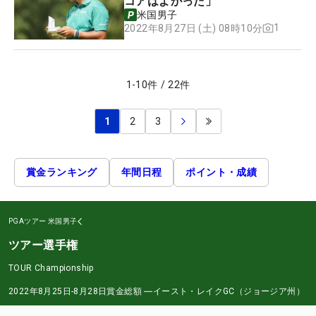
コアはよかった」
米国男子
1
2022年8月27日 (土) 08時10分
1
-
10
件
/
22
件
1
2
3
賞金ランキング
年間日程
ポイント・成績
PGAツアー
米国男子
ツアー選手権
TOUR Championship
2022年8月25日-8月28日
賞金総額
―
イースト・レイクGC（ジョージア州）