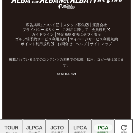
広告掲載について
スタッフ募集
運営会社
プライバシーポリシー
ご利用に際して
会員規約
ガイドライン
特定商取引法に基づく表示
ゴルフ場予約サービス利用規約
マイページサービス利用規約
ポイント利用規約
お問合せ
ヘルプ
サイトマップ
掲載されている全てのコンテンツの無断での転載、転用、コピー等は禁じま
す。
© ALBA Net
TOUR
JLPGA
JGTO
LPGA
PGA
閉じる
全ツアー
国内女子
国内男子
米国女子
米国男子
更新