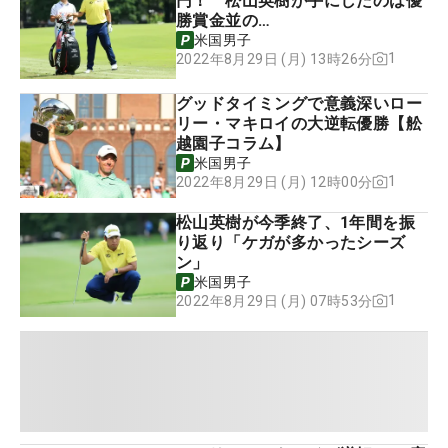
円！ 松山英樹が手にしたのは優
勝賞金並の…
米国男子
1
2022年8月29日 (月) 13時26分
グッドタイミングで意義深いロー
リー・マキロイの大逆転優勝【舩
越園子コラム】
米国男子
1
2022年8月29日 (月) 12時00分
松山英樹が今季終了、1年間を振
り返り「ケガが多かったシーズ
ン」
米国男子
1
2022年8月29日 (月) 07時53分