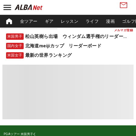
全ツアー
ギア
レッスン
ライフ
漫画
ゴルフ
メルマガ登録
松山英樹ら出場 ウィンダム選手権のリーダーボード
米国男子
北海道meijiカップ リーダーボード
国内女子
最新の世界ランキング
米国女子
PGAツアー
米国男子