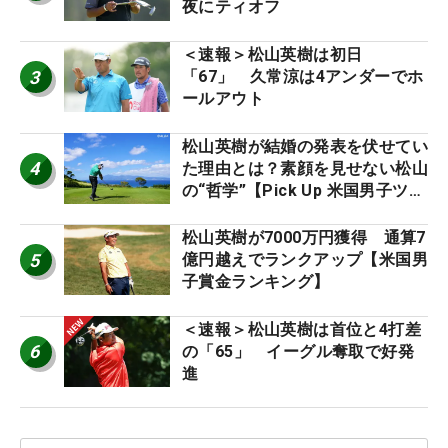
夜にティオフ
＜速報＞松山英樹は初日
3
「67」 久常涼は4アンダーでホ
ールアウト
松山英樹が結婚の発表を伏せてい
4
た理由とは？素顔を見せない松山
の“哲学”【Pick Up 米国男子ツア
ー十大ニュース】
松山英樹が7000万円獲得 通算7
5
億円越えでランクアップ【米国男
子賞金ランキング】
＜速報＞松山英樹は首位と4打差
6
の「65」 イーグル奪取で好発
進