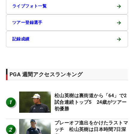
→
ライブフォト一覧
→
ツアー登録選手
→
記録成績
PGA 週間アクセスランキング
松山英樹は裏街道から「64」で2
1
試合連続トップ5 24歳がツアー
初優勝
プレーオフ進出をかけたラストマ
2
ッチ 松山英樹は日本時間7日深