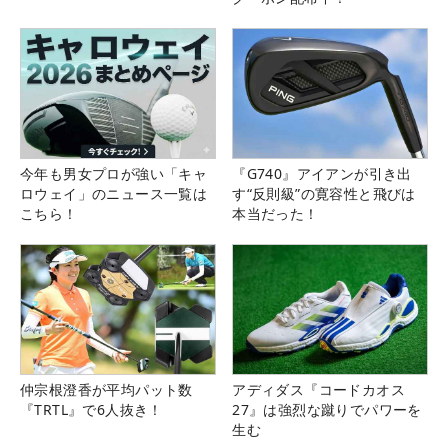
今年も男女プロが強い「キャ
『G740』アイアンが引き出
ロウェイ」のニュース一覧は
す“反則級”の寛容性と飛びは
こちら！
本当だった！
仲宗根澄香が平均パット数
アディダス『コードカオス
『TRTL』で6人抜き！
27』は強烈な蹴りでパワーを
生む