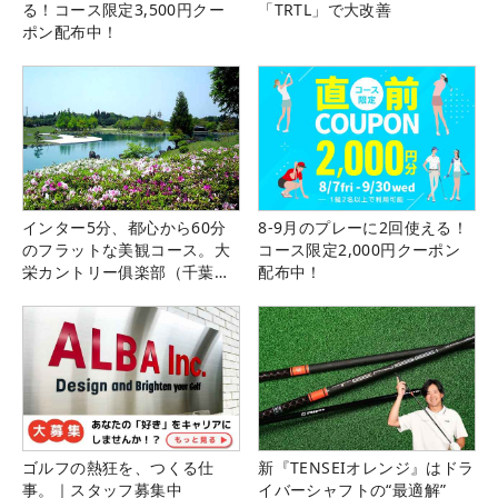
る！コース限定3,500円クー
「TRTL」で大改善
ポン配布中！
インター5分、都心から60分
8-9月のプレーに2回使える！
のフラットな美観コース。大
コース限定2,000円クーポン
栄カントリー俱楽部（千葉
配布中！
県）
ゴルフの熱狂を、つくる仕
新『TENSEIオレンジ』はドラ
事。｜スタッフ募集中
イバーシャフトの“最適解”