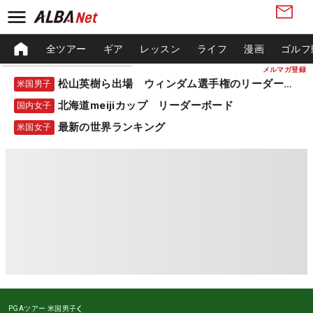
全ツアー
ギア
レッスン
ライフ
漫画
ゴルフ
メルマガ登録
松山英樹ら出場 ウィンダム選手権のリーダーボード
米国男子
北海道meijiカップ リーダーボード
国内女子
最新の世界ランキング
米国女子
PGAツアー
米国男子