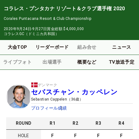
コラレス・プンタカナ リゾート＆クラブ選手権 2020
Corales Puntacana Resort & Club Championship
2020年9月24日-9月27日
賞金総額
$4,000,000
コラレスGC（ドミニカ共和国）
大会TOP
リーダーボード
組み合せ
ニュース
ライブフォト
出場選手
概要など
TV放送予定
デンマーク
セバスチャン・カッペレン
Sebastian Cappelen
（
36
歳）
プロフィール
成績
ROUND
R
1
R
2
R
3
R
4
HOLE
F
F
F
F