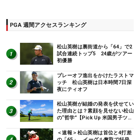
PGA 週間アクセスランキング
松山英樹は裏街道から「64」で2
1
試合連続トップ5 24歳がツアー
初優勝
プレーオフ進出をかけたラストマ
2
ッチ 松山英樹は日本時間7日深
夜にティオフ
松山英樹が結婚の発表を伏せてい
3
た理由とは？素顔を見せない松山
の“哲学”【Pick Up 米国男子ツア
ー十大ニュース】
＜速報＞松山英樹は首位と4打差
4
の「65」 イーグル奪取で好発