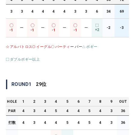
3
3
4
4
4
4
3
3
6
34
69
ー
ー
ー
ー
-2
-3
+2
-1
-1
-1
-1
アルバトロス
イーグル
バーティ
ー パー
ボギー
ダブルボギー以上
ROUND
1
29
位
HOLE
1
2
3
4
5
6
7
8
9
OUT
PAR
4
3
4
5
4
4
5
4
3
36
打数
4
3
4
4
5
4
5
4
3
36