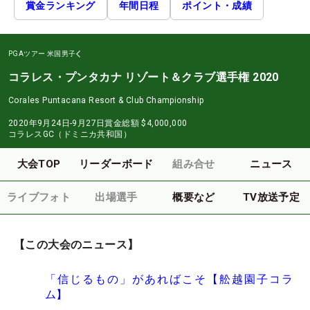
賞金ランキング
年間日程
ポイント・成績
PGAツアー
米国男子
コラレス・プンタカナ リゾート＆クラブ選手権 2020
Corales Puntacana Resort & Club Championship
2020年9月24日-9月27日
賞金総額
$4,000,000
コラレスGC（ドミニカ共和国）
大会TOP
リーダーボード
組み合せ
ニュース
ライブフォト
出場選手
概要など
TV放送予定
【この大会のニュース】
「信じるもの」があればこそ【舩越園子コラ
ム】