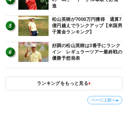
進
松山英樹が7000万円獲得 通算7
5
億円越えでランクアップ【米国男
子賞金ランキング】
好調の松山英樹は3番手にランク
6
イン レギュラーツアー最終戦の
優勝予想発表
ランキングをもっと見る
ページ上部へ