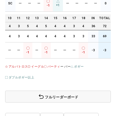
SC
ー
ー
ー
ー
ー
ー
ー
0
+1
-1
10
11
12
13
14
15
16
17
18
IN
TOTAL
4
3
5
4
5
4
4
3
4
36
72
4
3
4
4
4
4
4
3
3
33
69
ー
ー
ー
ー
ー
ー
-3
-3
-1
-1
-1
アルバトロス
イーグル
バーティ
ー パー
ボギー
ダブルボギー以上
フルリーダーボード