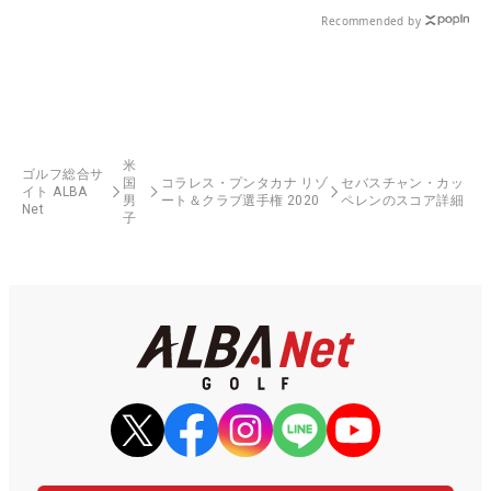
Recommended by
米
ゴルフ総合サ
国
コラレス・プンタカナ リゾ
セバスチャン・カッ
イト ALBA
男
ート＆クラブ選手権 2020
ペレンのスコア詳細
Net
子