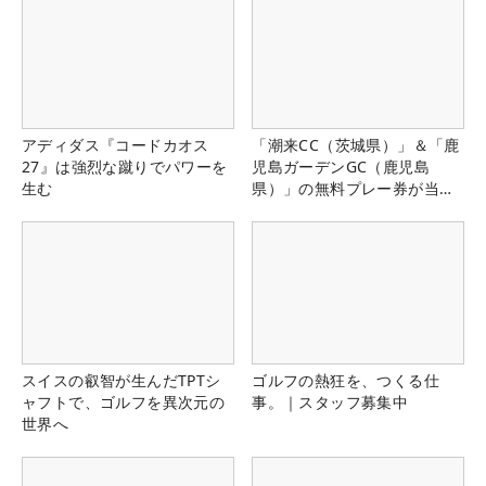
アディダス『コードカオス
「潮来CC（茨城県）」＆「鹿
27』は強烈な蹴りでパワーを
児島ガーデンGC（鹿児島
生む
県）」の無料プレー券が当た
る！！
スイスの叡智が生んだTPTシ
ゴルフの熱狂を、つくる仕
ャフトで、ゴルフを異次元の
事。｜スタッフ募集中
世界へ