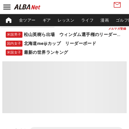
全ツアー
ギア
レッスン
ライフ
漫画
ゴルフ
メルマガ登録
松山英樹ら出場 ウィンダム選手権のリーダーボード
米国男子
北海道meijiカップ リーダーボード
国内女子
最新の世界ランキング
米国女子