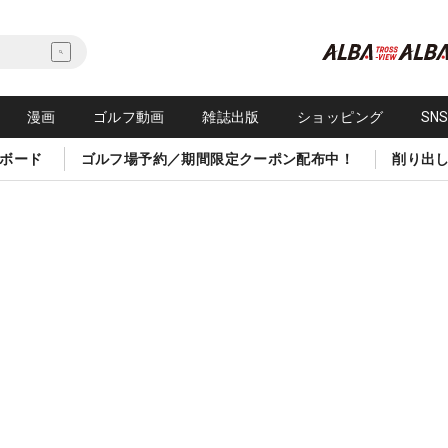
漫画
ゴルフ動画
雑誌出版
ショッピング
SN
ボード
ゴルフ場予約／期間限定クーポン配布中！
削り出