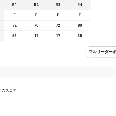
R
1
R
2
R
3
R
4
F
F
F
F
72
70
72
80
53
17
17
38
フルリーダー
とのスコア