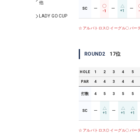
他
SC
ー
ー
ー
+1
-1
LADY GO CUP
アルバトロス
イーグル
バー
ROUND
2
17
位
HOLE
1
2
3
4
5
PAR
4
4
3
4
4
打数
4
5
3
5
5
SC
ー
ー
+1
+1
+1
アルバトロス
イーグル
バー