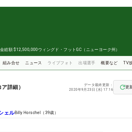
0
金総額
$12,500,000
ウィングド・フットGC（ニューヨーク州）
組み合せ
ニュース
ライブフォト
出場選手
概要など
TV
データ最終更新：
コア詳細）
更
2020年9月23日 (水) 17:16
シェル
Billy Horschel
（
39
歳）