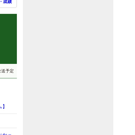
・成績
放送予定
ム】
なかっ