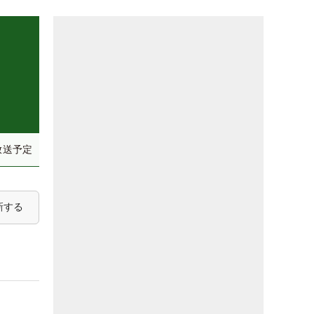
放送予定
新する