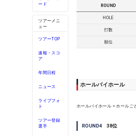
ード
ROUND
HOLE
ツアーメニ
ュー
打数
ツアーTOP
順位
速報・スコ
ア
年間日程
ホールバイホール
ニュース
ライブフォ
ホールバイホール = ホールご
ト
ツアー登録
ROUND
4
38
位
選手