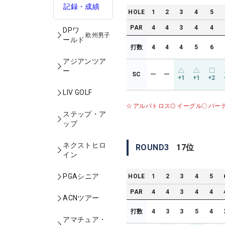
記録・成績
HOLE
1
2
3
4
5
PAR
4
4
3
4
4
DPワ
欧州男子
ールド
打数
4
4
4
5
6
アジアンツア
ー
SC
ー
ー
+1
+1
+2
LIV GOLF
アルバトロス
イーグル
バー
ステップ・ア
ップ
ネクストヒロ
ROUND
3
17
位
イン
PGAシニア
HOLE
1
2
3
4
5
PAR
4
4
3
4
4
ACNツアー
打数
4
3
3
5
4
アマチュア・