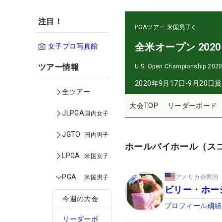
注目！
PGAツアー
米国男子
全米オープン 2020
女子プロ写真館
ツアー情報
U.S. Open Championship 202
2020年9月17日-9月20日
賞
全ツアー
大会TOP
リーダーボード
JLPGA
国内女子
JGTO
国内男子
ホールバイホール（ス
LPGA
米国女子
PGA
アメリカ合衆国
米国男子
ビリー・ホー
今週の大会
プロフィール
成績
リーダーボ