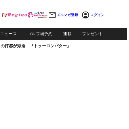
メルマガ登録
ログイン
Sニュース
ゴルフ場予約
連載
プレゼント
しの打感が秀逸 『トゥーロンパター』