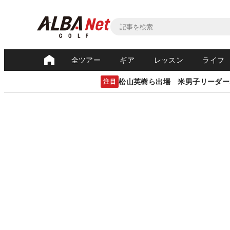
全ツアー
ギア
レッスン
ライフ
松山英樹ら出場 米男子リーダー
注目