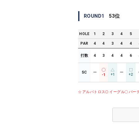
ROUND
1
53
位
HOLE
1
2
3
4
5
PAR
4
4
3
4
4
打数
4
3
4
4
6
SC
ー
ー
+1
+2
-1
アルバトロス
イーグル
バー