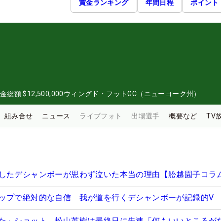
賞金ランキング
年間日程
ポイント
0
金総額
$12,500,000
ウィングド・フットGC（ニューヨーク州）
組み合せ
ニュース
ライブフォト
出場選手
概要など
TV
したデシャンボーが思わず泣いた本当の理由【舩越園子コラ
ップで絶対的な自信 我が道を行くデシャンボーが記録的V
た」ショット 松山英樹は最終日に失速「何もいいところが