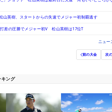
松山英樹、スタートからの失速でメジャー初制覇逃す
6打差の圧勝でメジャー初V 松山英樹は17位T
ニュー
前の大会
次
ンキング