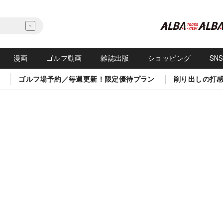
漫画
ゴルフ動画
雑誌出版
ショッピング
SN
ゴルフ場予約／毎週更新！限定優待プラン
削り出しの打