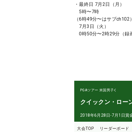
・最終日 7月2日（月）
5時〜7時
（6時49分〜はサブch102
7月3日（火）
0時50分〜2時29分（録
PGAツアー
米国男子
クイックン・ロー
2018年6月28日-7月1日
賞
大会TOP
リーダーボード