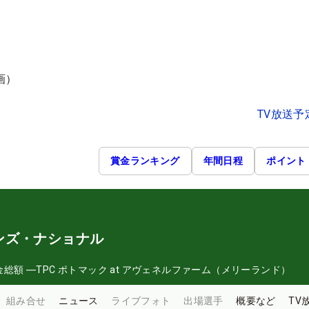
）
画）
TV放送予
賞金ランキング
年間日程
ポイント
ンズ・ナショナル
金総額
―
TPC ポトマック at アヴェネルファーム（メリーランド）
組み合せ
ニュース
ライブフォト
出場選手
概要など
TV