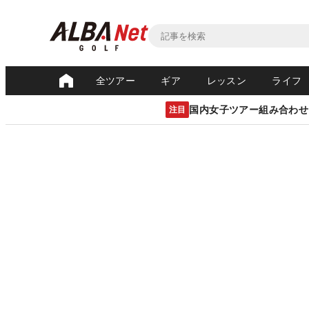
全ツアー
ギア
レッスン
ライフ
国内女子ツアー組み合わせ
注目