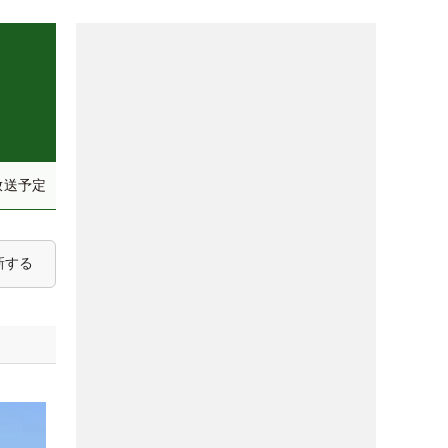
放送予定
新する