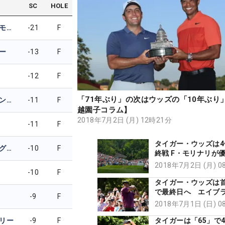
SC
HOLE
フランチェスコ・モリナリ
-21
F
ー
-13
F
-12
F
「71年ぶり」の次はウッズの「10年ぶり
エイブラハム・アンサー
-11
F
越園子コラム】
2018年7月2日 (月) 12時21分
-11
F
タイガー・ウッズは4
ブロンソン・バーグーン
-10
F
終戦 F・モリナリが
英OP出場者も決定
2018年7月2日 (月) 
-10
F
タイガー・ウッズは首
で最終日へ エイブ
-9
F
アンサーら2人がトッ
2018年7月1日 (日) 
リー
-9
F
タイガーは「65」で