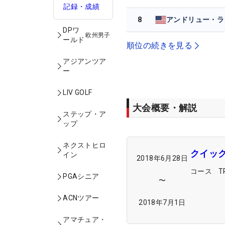
記録・成績
8
DPワ
欧州男子
ールド
順位の続きを見る
アジアンツア
ー
LIV GOLF
大会概要・解説
ステップ・ア
ップ
ネクストヒロ
クイッ
イン
2018年6月28日
コース
T
PGAシニア
〜
ACNツアー
2018年7月1日
アマチュア・