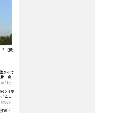
」？【舩
位タイで
優勝 全
08時21分
位と6差
ラハム・
プ
08時00分
4打差・