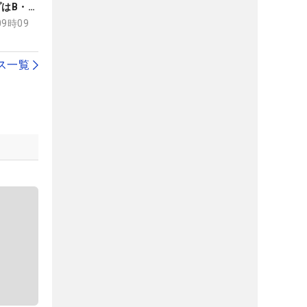
プはB・ゲ
09時09
ス一覧