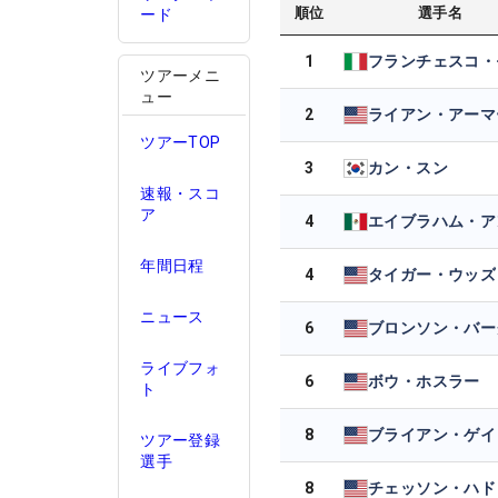
順位
選手名
ード
1
ツアーメニ
ュー
2
ライアン・アーマ
ツアーTOP
3
カン・スン
速報・スコ
ア
4
年間日程
4
タイガー・ウッズ
ニュース
6
ライブフォ
6
ボウ・ホスラー
ト
8
ブライアン・ゲイ
ツアー登録
選手
8
チェッソン・ハド