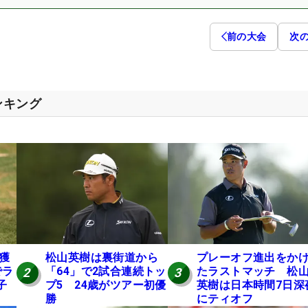
前の大会
次
ンキング
円獲
松山英樹は裏街道から
プレーオフ進出をか
でラ
「64」で2試合連続トッ
たラストマッチ 松
2
3
子
プ5 24歳がツアー初優
英樹は日本時間7日深
勝
にティオフ