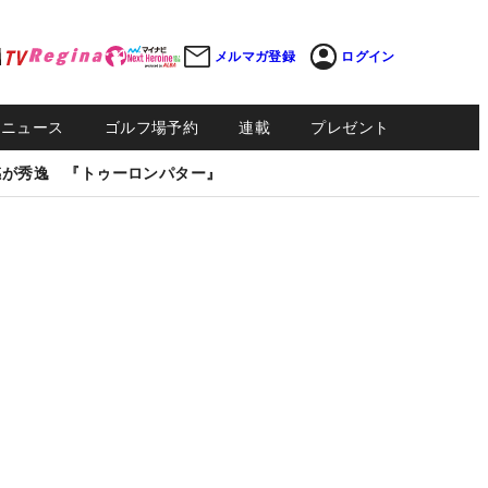
メルマガ登録
ログイン
Sニュース
ゴルフ場予約
連載
プレゼント
感が秀逸 『トゥーロンパター』