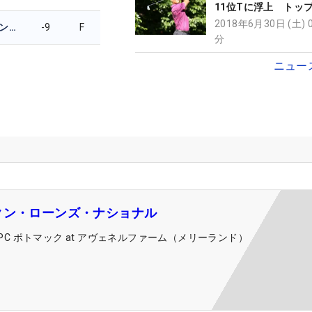
11位Tに浮上 トッ
イら3人
2018年6月30日 (土) 
アンドリュー・ランドリー
-9
F
分
ニュー
クン・ローンズ・ナショナル
PC ポトマック at アヴェネルファーム（メリーランド）