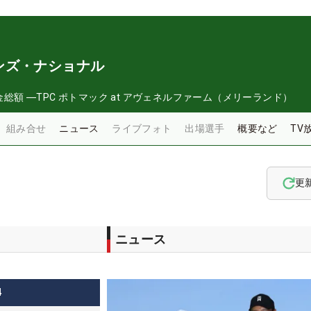
ンズ・ナショナル
金総額
―
TPC ポトマック at アヴェネルファーム（メリーランド）
組み合せ
ニュース
ライブフォト
出場選手
概要など
TV
更
ニュース
4