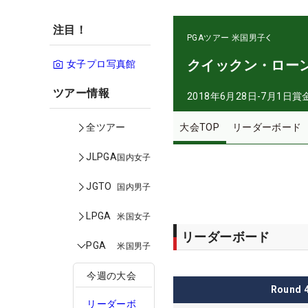
注目！
PGAツアー
米国男子
クイックン・ロー
女子プロ写真館
ツアー情報
2018年6月28日-7月1日
賞
大会TOP
リーダーボード
全ツアー
JLPGA
国内女子
JGTO
国内男子
LPGA
米国女子
リーダーボード
PGA
米国男子
今週の大会
Round
リーダーボ