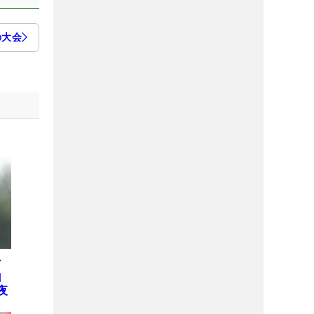
の大会
け
山
夜