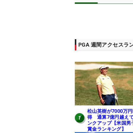
PGA 週間アクセスラ
松山英樹が7000万
得 通算7億円越え
1
ンクアップ【米国男
賞金ランキング】