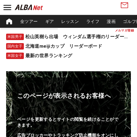
全ツアー
ギア
レッスン
ライフ
漫画
ゴルフ
メルマガ登録
松山英樹ら出場 ウィンダム選手権のリーダーボード
米国男子
北海道meijiカップ リーダーボード
国内女子
最新の世界ランキング
米国女子
このページが表示されるお客様へ
ページを更新するとサイトの閲覧を続けることがで
きます。
広告ブロッカーやトラッキング防止機能をオンにし