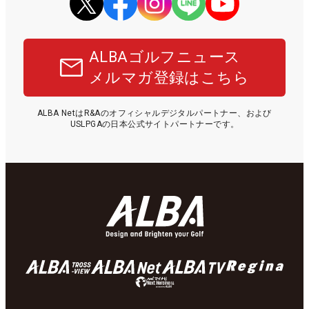
ALBAゴルフニュース
メルマガ登録はこちら
ALBA NetはR&Aのオフィシャルデジタルパートナー、および
USLPGAの日本公式サイトパートナーです。