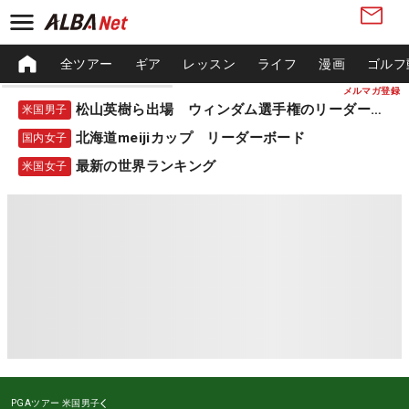
全ツアー
ギア
レッスン
ライフ
漫画
ゴルフ
メルマガ登録
松山英樹ら出場 ウィンダム選手権のリーダーボード
米国男子
北海道meijiカップ リーダーボード
国内女子
最新の世界ランキング
米国女子
PGAツアー
米国男子