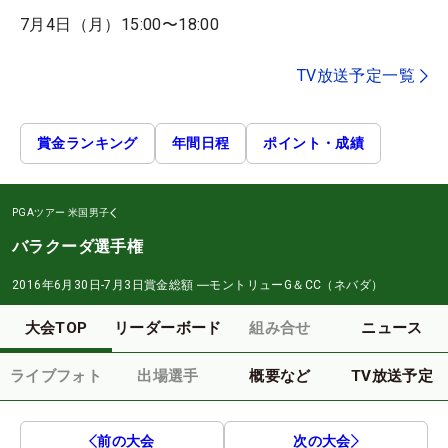
7月4日（月）15:00〜18:00
TV放送予定一覧
賞金ランキング
年間日程
ポイント・成績
PGAツアー
米国男子
バラクーダ選手権
2016年6月30日-7月3日
賞金総額
―
モントリューG＆CC（ネバダ）
大会TOP
リーダーボード
組み合せ
ニュース
ライブフォト
出場選手
概要など
TV放送予定
前の大会
次の大会