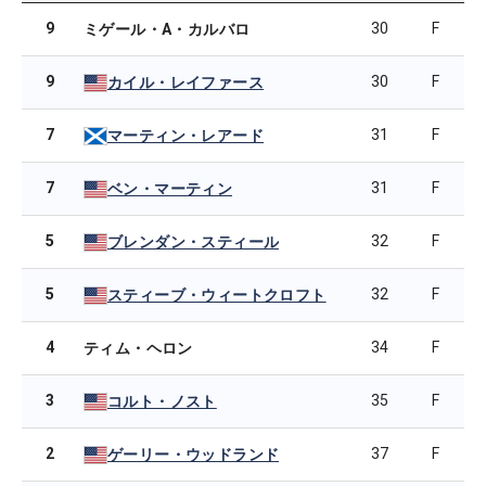
9
30
F
ミゲール・A・カルバロ
9
30
F
カイル・レイファース
7
31
F
マーティン・レアード
7
31
F
ベン・マーティン
5
32
F
ブレンダン・スティール
5
32
F
スティーブ・ウィートクロフト
4
34
F
ティム・ヘロン
3
35
F
コルト・ノスト
2
37
F
ゲーリー・ウッドランド