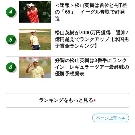
＜速報＞松山英樹は首位と4打差
4
の「65」 イーグル奪取で好発
進
松山英樹が7000万円獲得 通算7
5
億円越えでランクアップ【米国男
子賞金ランキング】
好調の松山英樹は3番手にランク
6
イン レギュラーツアー最終戦の
優勝予想発表
ランキングをもっと見る
ページ上部へ