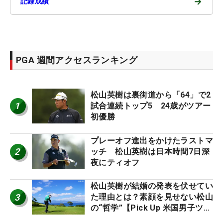
→
記録成績
PGA 週間アクセスランキング
松山英樹は裏街道から「64」で2
1
試合連続トップ5 24歳がツアー
初優勝
プレーオフ進出をかけたラストマ
2
ッチ 松山英樹は日本時間7日深
夜にティオフ
松山英樹が結婚の発表を伏せてい
3
た理由とは？素顔を見せない松山
の“哲学”【Pick Up 米国男子ツア
ー十大ニュース】