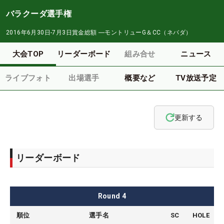
バラクーダ選手権
2016年6月30日-7月3日
賞金総額
―
モントリューG＆CC（ネバダ）
大会TOP
リーダーボード
組み合せ
ニュース
ライブフォト
出場選手
概要など
TV放送予定
更新する
リーダーボード
Round
4
順位
選手名
SC
HOLE