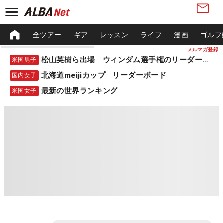
全ツアー
ギア
レッスン
ライフ
漫画
ゴルフ
メルマガ登録
松山英樹ら出場 ウィンダム選手権のリーダーボード
米国男子
北海道meijiカップ リーダーボード
国内女子
最新の世界ランキング
米国女子