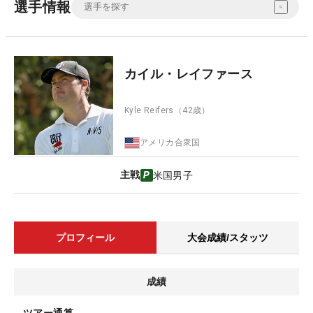
選手情報
カイル・レイファース
Kyle Reifers
（42歳）
アメリカ合衆国
主戦
米国男子
プロフィール
大会成績/スタッツ
成績