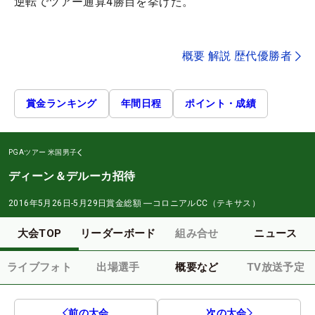
逆転でツアー通算4勝目を挙げた。
概要 解説 歴代優勝者
賞金ランキング
年間日程
ポイント・成績
PGAツアー
米国男子
ディーン＆デルーカ招待
2016年5月26日-5月29日
賞金総額
―
コロニアルCC（テキサス）
大会TOP
リーダーボード
組み合せ
ニュース
ライブフォト
出場選手
概要など
TV放送予定
前の大会
次の大会