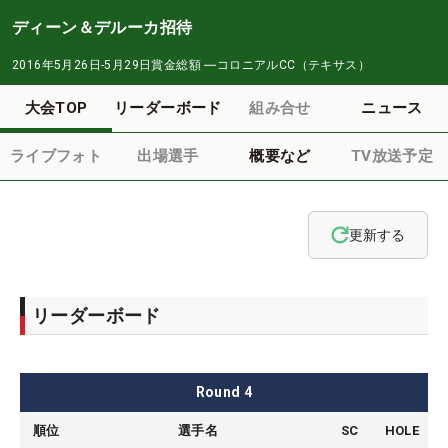
ディーン＆デルーカ招待
2016年5月26日-5月29日
賞金総額
―
コロニアルCC（テキサス）
大会TOP
リーダーボード
組み合せ
ニュース
ライブフォト
出場選手
概要など
TV放送予定
更新する
リーダーボード
Round
4
順位
選手名
SC
HOLE