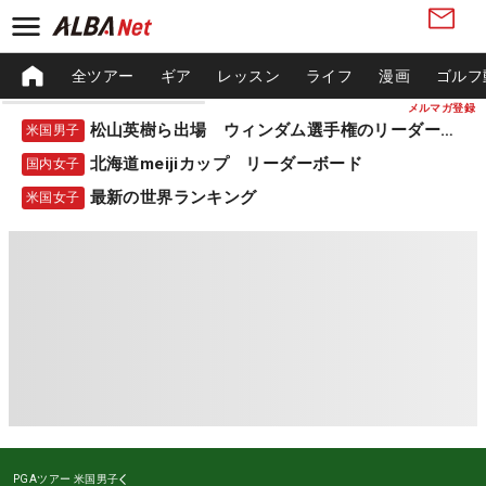
全ツアー
ギア
レッスン
ライフ
漫画
ゴルフ
メルマガ登録
松山英樹ら出場 ウィンダム選手権のリーダーボード
米国男子
北海道meijiカップ リーダーボード
国内女子
最新の世界ランキング
米国女子
PGAツアー
米国男子