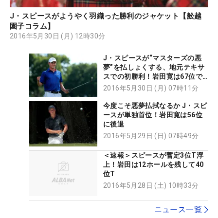
J・スピースがようやく羽織った勝利のジャケット【舩越
園子コラム】
2016年5月30日 (月) 12時30分
J・スピースが“マスターズの悪
夢”を払しょくする、地元テキサ
スでの初勝利！岩田寛は67位で
終戦
2016年5月30日 (月) 07時11分
今度こそ悪夢払拭なるか J・スピ
ースが単独首位！岩田寛は56位
に後退
2016年5月29日 (日) 07時49分
＜速報＞スピースが暫定3位T浮
上！岩田は12ホールを残して40
位T
2016年5月28日 (土) 10時33分
ニュース一覧