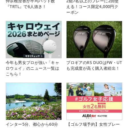
仲宗根澄香が平均パット数
2組7名以上のプレーに2回使
『TRTL』で6人抜き！
える！コース限定4,000円ク
ーポン
今年も男女プロが強い「キャ
プロギアのRS DUOはFW・UT
ロウェイ」のニュース一覧は
も完成度が高く購入者続出！
こちら！
インター5分、都心から60分
【ゴルフ場予約】女性プレー