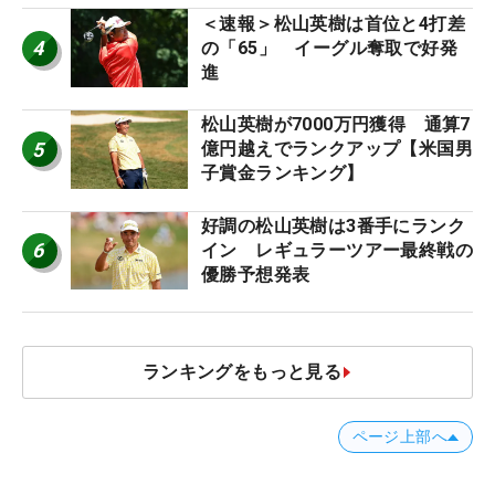
＜速報＞松山英樹は首位と4打差
4
の「65」 イーグル奪取で好発
進
松山英樹が7000万円獲得 通算7
5
億円越えでランクアップ【米国男
子賞金ランキング】
好調の松山英樹は3番手にランク
6
イン レギュラーツアー最終戦の
優勝予想発表
ランキングをもっと見る
ページ上部へ