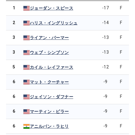
1
-17
F
ジョーダン・スピース
2
-14
F
ハリス・イングリッシュ
3
-13
F
ライアン・パーマー
3
-13
F
ウェブ・シンプソン
5
-12
F
カイル・レイファース
6
-9
F
マット・クーチャー
6
-9
F
ジェイソン・ダフナー
6
-9
F
マーティン・ピラー
6
-9
F
アニルバン・ラヒリ