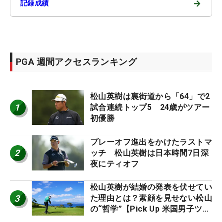
→
記録成績
PGA 週間アクセスランキング
松山英樹は裏街道から「64」で2
1
試合連続トップ5 24歳がツアー
初優勝
プレーオフ進出をかけたラストマ
2
ッチ 松山英樹は日本時間7日深
夜にティオフ
松山英樹が結婚の発表を伏せてい
3
た理由とは？素顔を見せない松山
の“哲学”【Pick Up 米国男子ツア
ー十大ニュース】