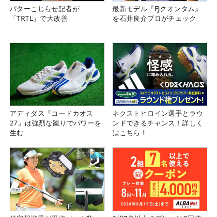
パターこじらせ記者が
最新モデル『FJクオンタム』
「TRTL」で大改善
を石井良介プロがチェック
アディダス『コードカオス
ネクストヒロイン選手とラウ
27』は強烈な蹴りでパワーを
ンドできるチャンス！詳しく
生む
はこちら！