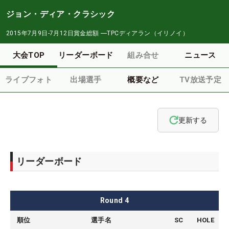
ジョン・ディア・クラシック
2015年7月9日-7月12日
賞金総額
―
TPCディアラン（イリノイ）
大会TOP
リーダーボード
組み合せ
ニュース
ライブフォト
出場選手
概要など
TV放送予定
更新する
リーダーボード
Round
4
順位
選手名
SC
HOLE