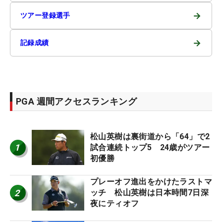
→
ツアー登録選手
→
記録成績
PGA 週間アクセスランキング
松山英樹は裏街道から「64」で2
1
試合連続トップ5 24歳がツアー
初優勝
プレーオフ進出をかけたラストマ
2
ッチ 松山英樹は日本時間7日深
夜にティオフ