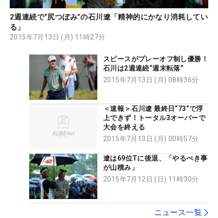
2週連続で“尻つぼみ”の石川遼「精神的にかなり消耗してい
る」
2015年7月13日 (月) 11時27分
スピースがプレーオフ制し優勝！
石川は2週連続“週末転落”
2015年7月13日 (月) 08時36分
＜速報＞石川遼 最終日“73”で浮
上できず！トータル3オーバーで
大会を終える
2015年7月13日 (月) 00時57分
遼は69位Tに後退、「やるべき事
が山積み」
2015年7月12日 (日) 11時30分
ニュース一覧