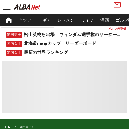
全ツアー
ギア
レッスン
ライフ
漫画
ゴルフ
メルマガ登録
松山英樹ら出場 ウィンダム選手権のリーダーボード
米国男子
北海道meijiカップ リーダーボード
国内女子
最新の世界ランキング
米国女子
PGAツアー
米国男子