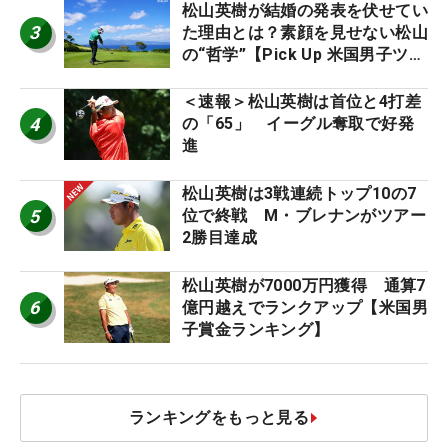
松山英樹が結婚の発表を伏せてい
3
た理由とは？素顔を見せない松山
の“哲学”【Pick Up 米国男子ツア
ー十大ニュース】
＜速報＞松山英樹は首位と4打差
4
の「65」 イーグル奪取で好発
進
松山英樹は3戦連続トップ10の7
5
位で終戦 M・ブレナンがツアー
2勝目達成
松山英樹が7000万円獲得 通算7
6
億円越えでランクアップ【米国男
子賞金ランキング】
ランキングをもっと見る