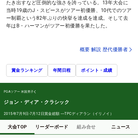
たき出すなど圧倒的な強さを誇っている。13年大会に
当時19歳のJ・スピースがツアー初優勝、10代でのツア
ー制覇という82年ぶりの快挙を達成を達成。そして去
年はB・ハーマンがツアー初優勝を果たした。
概要 解説 歴代優勝者
賞金ランキング
年間日程
ポイント・成績
PGAツアー
米国男子
ジョン・ディア・クラシック
2015年7月9日-7月12日
賞金総額
―
TPCディアラン（イリノイ）
大会TOP
リーダーボード
組み合せ
ニュース