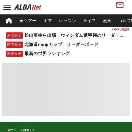
全ツアー
ギア
レッスン
ライフ
漫画
ゴルフ
メルマガ登録
松山英樹ら出場 ウィンダム選手権のリーダーボード
米国男子
北海道meijiカップ リーダーボード
国内女子
最新の世界ランキング
米国女子
PGAツアー
米国男子