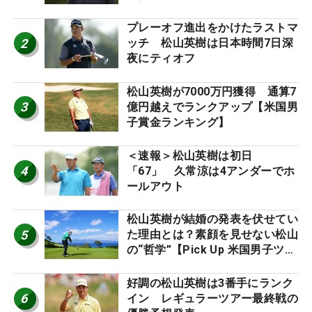
プレーオフ進出をかけたラストマ
2
ッチ 松山英樹は日本時間7日深
夜にティオフ
松山英樹が7000万円獲得 通算7
3
億円越えでランクアップ【米国男
子賞金ランキング】
＜速報＞松山英樹は初日
4
「67」 久常涼は4アンダーでホ
ールアウト
松山英樹が結婚の発表を伏せてい
5
た理由とは？素顔を見せない松山
の“哲学”【Pick Up 米国男子ツア
ー十大ニュース】
好調の松山英樹は3番手にランク
6
イン レギュラーツアー最終戦の