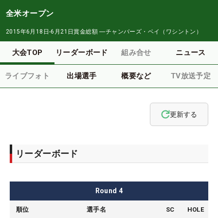
全米オープン
2015年6月18日-6月21日
賞金総額
―
チャンバーズ・ベイ（ワシントン）
大会TOP
リーダーボード
組み合せ
ニュース
ライブフォト
出場選手
概要など
TV放送予定
更新する
リーダーボード
Round
4
順位
選手名
SC
HOLE