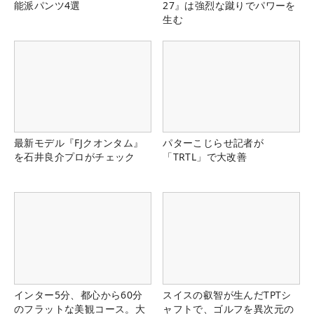
能派パンツ4選
27』は強烈な蹴りでパワーを
生む
最新モデル『FJクオンタム』
パターこじらせ記者が
を石井良介プロがチェック
「TRTL」で大改善
インター5分、都心から60分
スイスの叡智が生んだTPTシ
のフラットな美観コース。大
ャフトで、ゴルフを異次元の