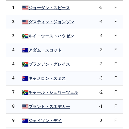
1
-5
F
ジョーダン・スピース
2
-4
F
ダスティン・ジョンソン
2
-4
F
ルイ・ウーストハウゼン
4
-3
F
アダム・スコット
4
-3
F
ブランデン・グレイス
4
-3
F
キャメロン・スミス
7
-2
F
チャール・シュワーツェル
8
-1
F
ブラント・スネデカー
9
0
F
ジェイソン・デイ