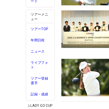
ード
ツアーメニ
ュー
ツアーTOP
年間日程
ニュース
ライブフォ
ト
ツアー登録
選手
記録・成績
LADY GO CUP