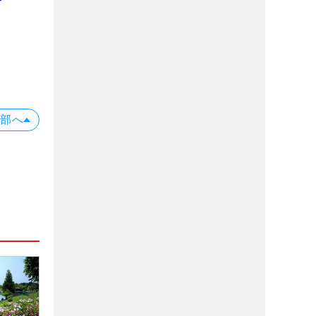
プ
位
X
上部へ