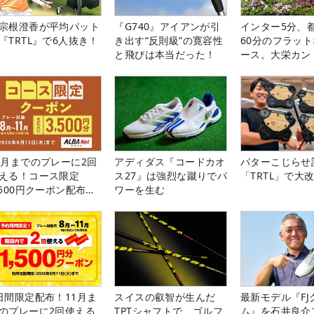
宗根澄香が平均パット
『G740』アイアンが引
インター5分、
『TRTL』で6人抜き！
き出す“反則級”の寛容性
60分のフラッ
と飛びは本当だった！
ース。大栄カン
楽部（千葉県）
1月までのプレーに2回
アディダス『コードカオ
パターこじらせ
える！コース限定
ス27』は強烈な蹴りでパ
「TRTL」で大
,500円クーポン配布
ワーを生む
！
日間限定配布！11月ま
スイスの叡智が生んだ
最新モデル『FJ
のプレーに2回使える
TPTシャフトで、ゴルフ
ム』を石井良介