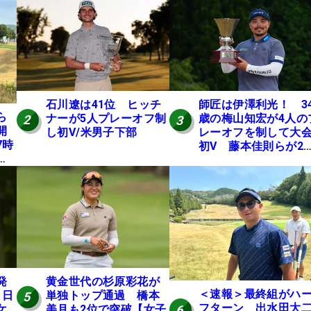
石川遼は41位 ヒッチ
師匠は伊澤利光！ 3
ら
ナーが5人プレーオフ制
歳の梅山知宏が4人の
2
3
開
し初V/米男子下部
レーオフを制して大
7時
初V 藤本佳則らが2
本
【MAIN STAGE JOY
にテ
OPEN】
E
発
黄金世代の杉原彩花が
＜速報＞最終組がハ
 日
単独トップ通過 橋本
5
フターン 出水田大
6
女
美月も2位で突破【女子