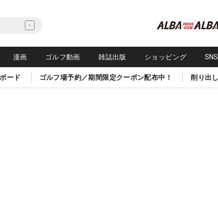
漫画
ゴルフ動画
雑誌出版
ショッピング
SN
ボード
ゴルフ場予約／期間限定クーポン配布中！
削り出