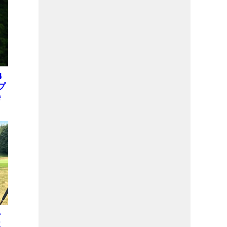
4
プ
会
位
X
ー
二