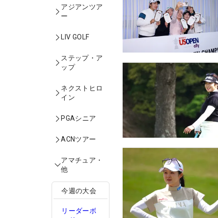
アジアンツア
ー
LIV GOLF
ステップ・ア
ップ
ネクストヒロ
イン
PGAシニア
ACNツアー
アマチュア・
他
今週の大会
リーダーボ