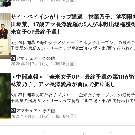
サイ・ペイインがトップ通過 林菜乃子、池羽陽
田琴菜、17歳アマ長澤愛羅の5人が本戦出場権獲
米女子OP最終予選】
5月29日開幕の海外女子メジャー「全米女子オープン」の最終
千葉県の房総カントリークラブ房総ゴルフ場・東/西で行われた
アマチュア・その他
1
2025年4月22日 (火) 17時48分
＜中間速報＞「全米女子OP」最終予選の第1R
林菜乃子、アマ長澤愛羅が首位で折り返し
5月29日開幕の海外女子メジャー「全米女子オープン」の最終
千葉県の房総カントリークラブ房総ゴルフ場・東/西で行われて
アマチュア・その他
1
2025年4月22日 (火) 13時50分