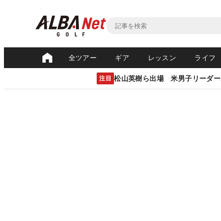
全ツアー
ギア
レッスン
ライフ
松山英樹ら出場 米男子リーダー
注目