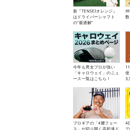
新『TENSEIオレンジ』
仲
はドライバーシャフト
数
の“最適解”
今年も男女プロが強い
1
「キャロウェイ」のニュ
使
ース一覧はこちら！
3
中
プロギアの「4層フェー
4
ス」が切り開く高初速ド
で