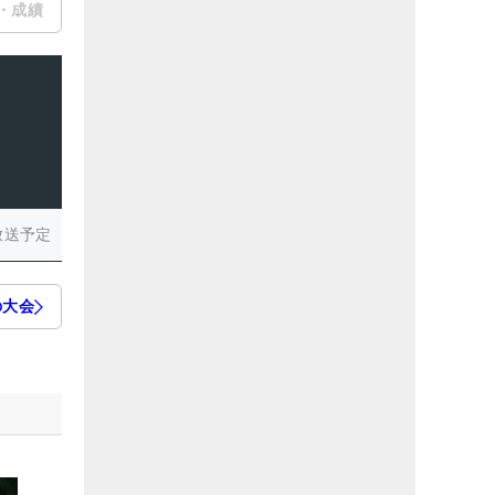
・成績
放送予定
の大会