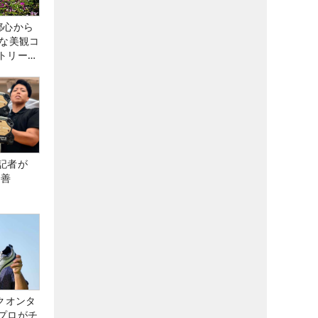
都心から
トな美観コ
トリー俱
記者が
改善
クオンタ
プロがチ