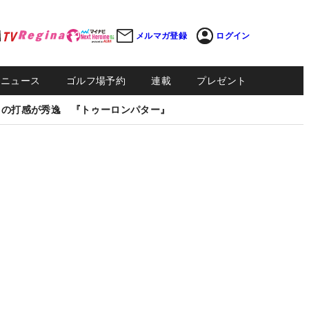
メルマガ登録
ログイン
Sニュース
ゴルフ場予約
連載
プレゼント
しの打感が秀逸 『トゥーロンパター』