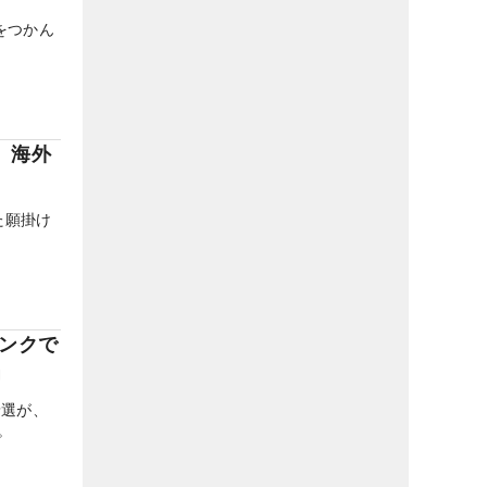
をつかん
、海外
た願掛け
ンクで
」
予選が、
。