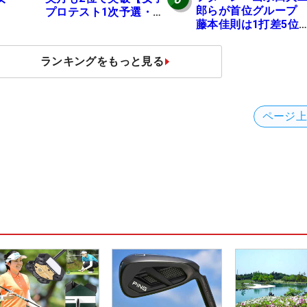
郎らが首位グルー
プロテスト1次予選・E
藤本佳則は1打差5
地区】
伊澤利光は52位タイ
【MAIN STAGE JOY
ランキングをもっと見る
OPEN】
ページ