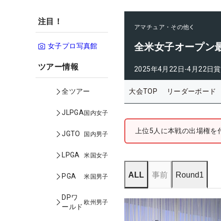
注目！
アマチュア・その他
全米女子オープン
女子プロ写真館
ツアー情報
2025年4月22日-4月22日
賞
大会TOP
リーダーボード
全ツアー
JLPGA
国内女子
上位5人に本戦の出場権を
JGTO
国内男子
LPGA
米国女子
ALL
事前
Round1
PGA
米国男子
DPワ
欧州男子
ールド