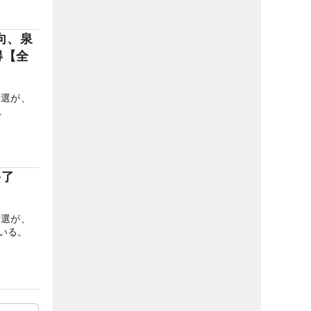
向、泉
得【全
予選が、
。
が終了
予選が、
いる。