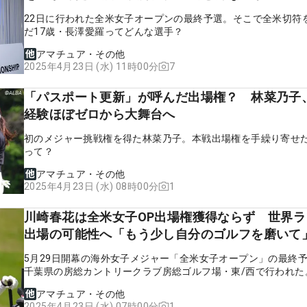
22日に行われた全米女子オープンの最終予選。そこで全米切符
だ17歳・長澤愛羅ってどんな選手？
アマチュア・その他
7
2025年4月23日 (水) 11時00分
「パスポート更新」が呼んだ出場権？ 林菜乃子
経験ほぼゼロから大舞台へ
初のメジャー挑戦権を得た林菜乃子。本戦出場権を手繰り寄せ
って？
アマチュア・その他
1
2025年4月23日 (水) 08時00分
川崎春花は全米女子OP出場権獲得ならず 世界ラ
出場の可能性へ「もう少し自分のゴルフを磨いて
5月29日開幕の海外女子メジャー「全米女子オープン」の最終
千葉県の房総カントリークラブ房総ゴルフ場・東/西で行われた
アマチュア・その他
1
2025年4月23日 (水) 07時00分