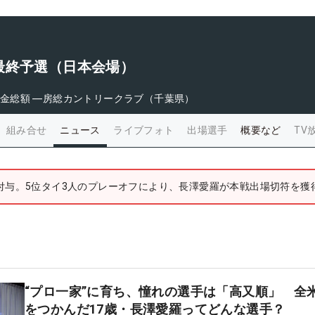
最終予選（日本会場）
金総額
―
房総カントリークラブ（千葉県）
組み合せ
ニュース
ライブフォト
出場選手
概要など
TV
付与。5位タイ3人のプレーオフにより、長澤愛羅が本戦出場切符を獲
“プロ一家”に育ち、憧れの選手は「高又順」 全
をつかんだ17歳・長澤愛羅ってどんな選手？