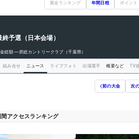
賞金ランキング
年間日程
ポイント
最終予選（日本会場）
金総額
―
房総カントリークラブ（千葉県）
組み合せ
ニュース
ライブフォト
出場選手
概要など
TV
前の大会
次
週間アクセスランキング