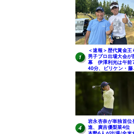
＜速報＞歴代賞金王
男子プロ出場大会が
1
幕 伊澤利光は午前
40分、ビリケン・藤
佳則は午前9時30分
ィオフ【MAIN STAG
JOYX OPEN】
岩永杏奈が単独首位
進、廣吉優梨菜4位
4
本勢6人が出場/全米