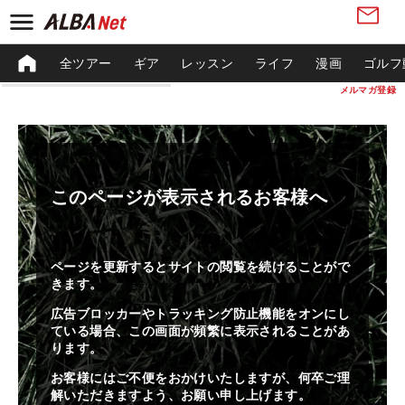
全ツアー
ギア
レッスン
ライフ
漫画
ゴルフ
メルマガ登録
このページが表示されるお客様へ
ページを更新するとサイトの閲覧を続けることがで
きます。
広告ブロッカーやトラッキング防止機能をオンにし
ている場合、この画面が頻繁に表示されることがあ
ります。
お客様にはご不便をおかけいたしますが、何卒ご理
解いただきますよう、お願い申し上げます。