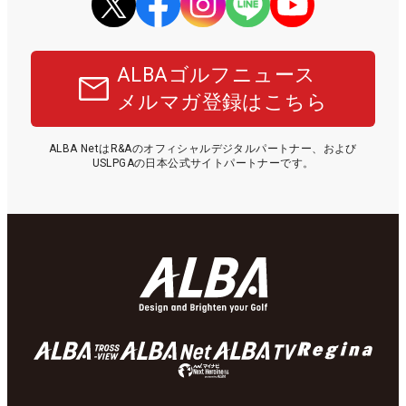
ALBAゴルフニュース
メルマガ登録はこちら
ALBA NetはR&Aのオフィシャルデジタルパートナー、および
USLPGAの日本公式サイトパートナーです。