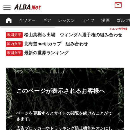
全ツアー
ギア
レッスン
ライフ
漫画
ゴルフ
メルマガ登録
松山英樹ら出場 ウィンダム選手権の組み合わせ
米国男子
北海道meijiカップ 組み合わせ
国内女子
最新の世界ランキング
米国女子
このページが表示されるお客様へ
ページを更新するとサイトの閲覧を続けることがで
きます。
広告ブロッカーやトラッキング防止機能をオンにし