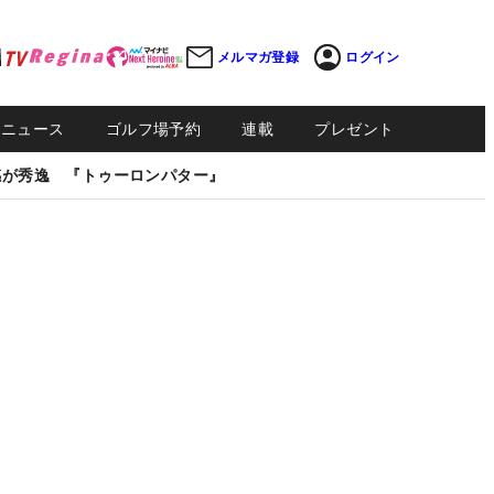
メルマガ登録
ログイン
Sニュース
ゴルフ場予約
連載
プレゼント
感が秀逸 『トゥーロンパター』