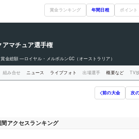
賞金ランキング
年間日程
ポイント
クアマチュア選手権
日
賞金総額
―
ロイヤル・メルボルンGC（オーストラリア）
組み合せ
ニュース
ライブフォト
出場選手
概要など
TV
前の大会
次
週間アクセスランキング