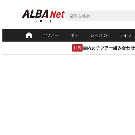
全ツアー
ギア
レッスン
ライフ
国内女子ツアー組み合わせ
注目