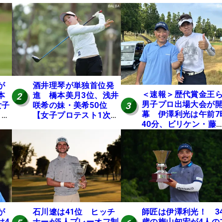
が
酒井理琴が単独首位発
＜速報＞歴代賞金王
本
進 橋本美月3位、浅井
2
男子プロ出場大会が
3
女子
咲希の妹・美希50位
幕 伊澤利光は午前7
E
【女子プロテスト1次予
40分、ビリケン・藤
選・E地区】
佳則は午前9時30分に
ィオフ【MAIN STAG
JOYX OPEN】
が
石川遼は41位 ヒッチ
師匠は伊澤利光！ 3
は4
ナーが5人プレーオフ制
歳の梅山知宏が4人の