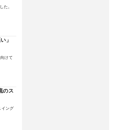
した。
悪い」
に向けて
琉のス
スイング