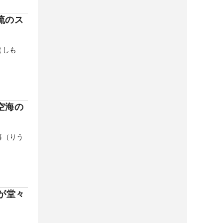
琉のス
（しも
空海の
海（りう
が堂々