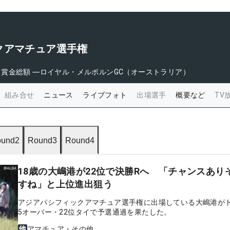
クアマチュア選手権
日
賞金総額
―
ロイヤル・メルボルンGC（オーストラリア）
組み合せ
ニュース
ライブフォト
出場選手
概要など
TV
und2
Round3
Round4
18歳の大嶋港が22位で決勝Rへ 「チャンスあり
すね」と上位進出狙う
アジアパシフィックアマチュア選手権に出場している大嶋港が
5オーバー・22位タイで予選通過を果たした。
アマチュア・その他