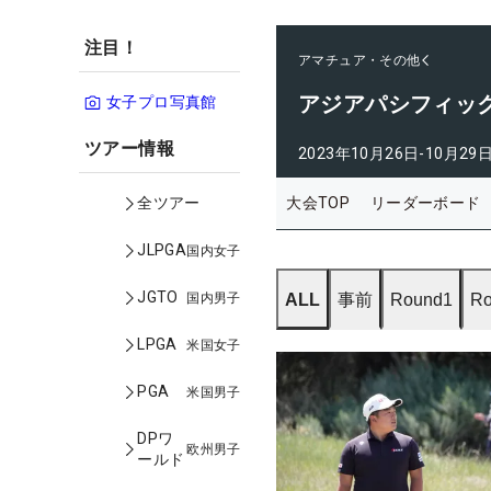
注目！
アマチュア・その他
アジアパシフィッ
女子プロ写真館
ツアー情報
2023年10月26日-10月29
大会TOP
リーダーボード
全ツアー
JLPGA
国内女子
JGTO
国内男子
ALL
事前
Round1
Ro
LPGA
米国女子
PGA
米国男子
DPワ
欧州男子
ールド