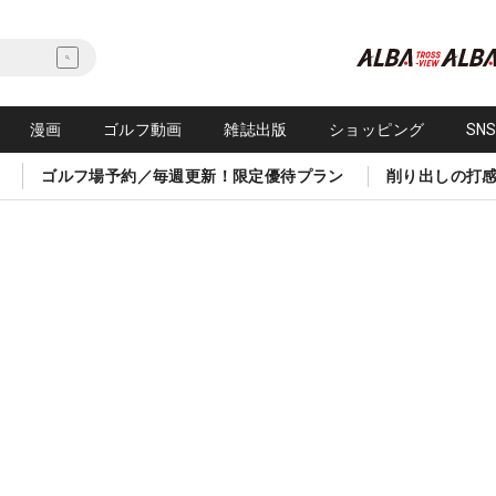
漫画
ゴルフ動画
雑誌出版
ショッピング
SN
ゴルフ場予約／毎週更新！限定優待プラン
削り出しの打