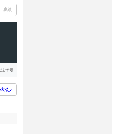
・成績
放送予定
の大会