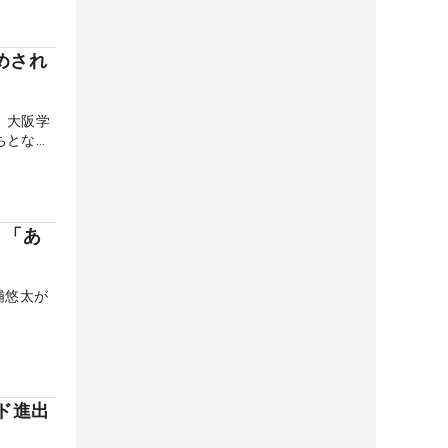
めされ
 大阪学
ちとなっ
 「あ
浦悠太が
ド進出