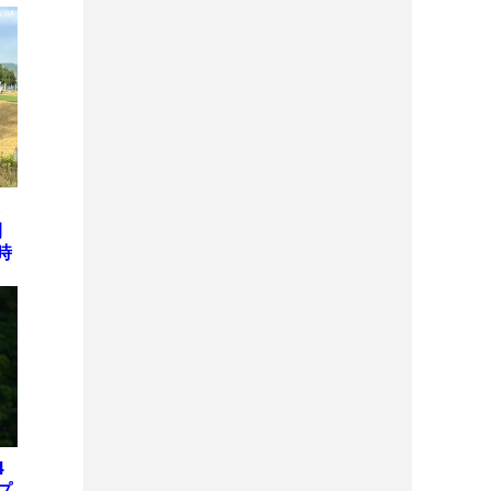
ら
開
時
本
テ
E
4
プ