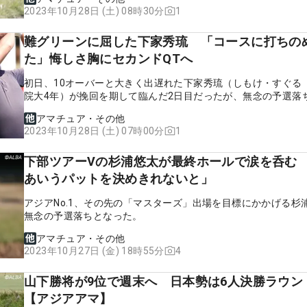
1
2023年10月28日 (土) 08時30分
難グリーンに屈した下家秀琉 「コースに打ちの
た」悔しさ胸にセカンドQTへ
初日、10オーバーと大きく出遅れた下家秀琉（しもけ・すぐる
院大4年）が挽回を期して臨んだ2日目だったが、無念の予選落
た。
アマチュア・その他
1
2023年10月28日 (土) 07時00分
下部ツアーVの杉浦悠太が最終ホールで涙を呑む
あいうパットを決めきれないと」
アジアNo.1、その先の「マスターズ」出場を目標にかかげる杉
無念の予選落ちとなった。
アマチュア・その他
4
2023年10月27日 (金) 18時55分
山下勝将が9位で週末へ 日本勢は6人決勝ラウン
【アジアアマ】