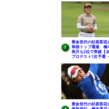
黄金世代の杉原彩花
単独トップ通過 橋
1
美月も2位で突破【
プロテスト1次予選・
地区】
黄金世代の杉原彩花
単独首位 橋本美月