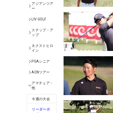
アジアンツア
ー
LIV GOLF
ステップ・ア
ップ
ネクストヒロ
イン
PGAシニア
ACNツアー
アマチュア・
他
今週の大会
リーダーボ