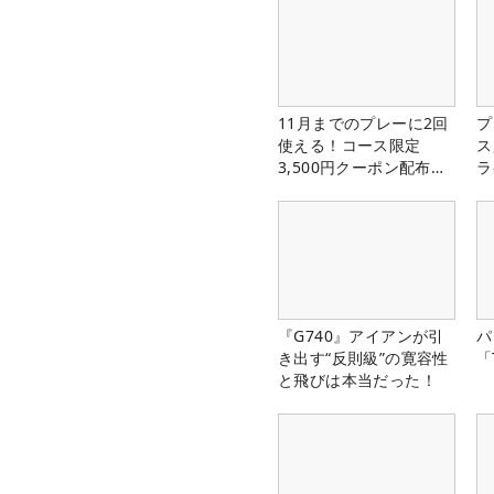
11月までのプレーに2回
プ
使える！コース限定
ス
3,500円クーポン配布
ラ
中！
『G740』アイアンが引
パ
き出す“反則級”の寛容性
「
と飛びは本当だった！