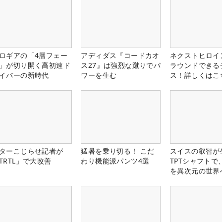
ロギアの「4層フェー
アディダス『コードカオ
ネクストヒロイ
」が切り開く高初速ド
ス27』は強烈な蹴りでパ
ラウンドできる
イバーの新時代
ワーを生む
ス！詳しくはこ
ターこじらせ記者が
猛暑を乗り切る！ こだ
スイスの叡智が
TRTL」で大改善
わり機能派パンツ4選
TPTシャフトで
を異次元の世界