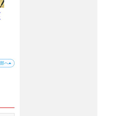
ー
二
プ
位
X
上部へ