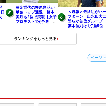
発
黄金世代の杉原彩花が
＜速報＞最終組がハ
 日
単独トップ通過 橋本
5
フターン 出水田大
6
女
美月も2位で突破【女子
郎らが首位グルー
プロテスト1次予選・E
藤本佳則は1打差5
地区】
伊澤利光は52位タイ
【MAIN STAGE JOY
ランキングをもっと見る
OPEN】
ページ