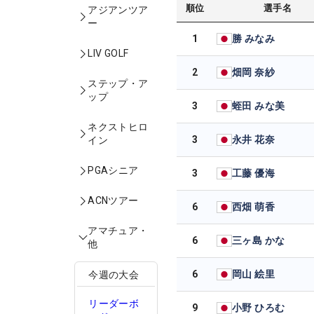
順位
選手名
アジアンツア
ー
1
勝 みなみ
LIV GOLF
2
畑岡 奈紗
ステップ・ア
ップ
3
蛭田 みな美
ネクストヒロ
3
永井 花奈
イン
PGAシニア
3
工藤 優海
ACNツアー
6
西畑 萌香
アマチュア・
6
三ヶ島 かな
他
6
岡山 絵里
今週の大会
リーダーボ
9
小野 ひろむ