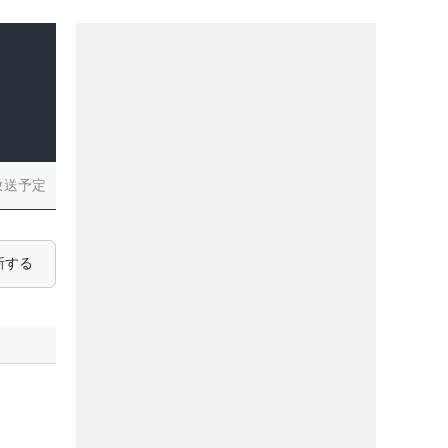
放送予定
新する