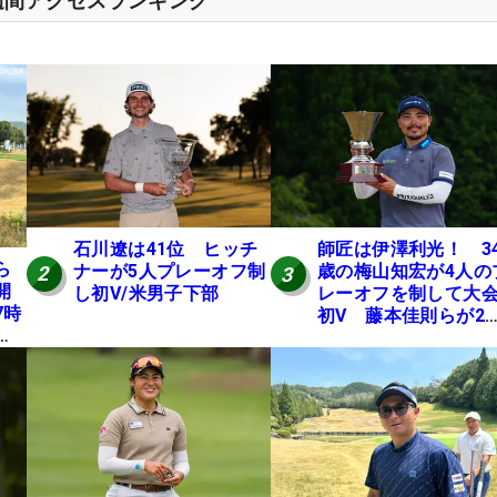
週間アクセスランキング
石川遼は41位 ヒッチ
師匠は伊澤利光！ 3
ら
ナーが5人プレーオフ制
歳の梅山知宏が4人の
2
3
開
し初V/米男子下部
レーオフを制して大
7時
初V 藤本佳則らが2
本
【MAIN STAGE JOY
にテ
OPEN】
E