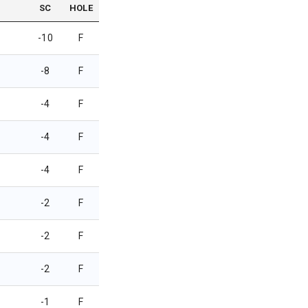
SC
HOLE
-10
F
-8
F
-4
F
-4
F
-4
F
-2
F
-2
F
-2
F
-1
F