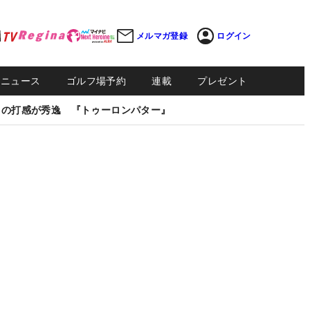
メルマガ登録
ログイン
Sニュース
ゴルフ場予約
連載
プレゼント
しの打感が秀逸 『トゥーロンパター』