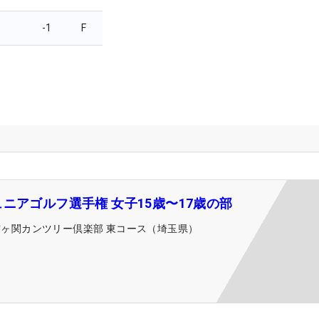
-1
F
ニアゴルフ選手権 女子15歳〜17歳の部
霞ヶ関カンツリー倶楽部 東コース（埼玉県）