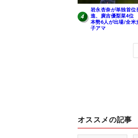
岩永杏奈が単独首位
進、廣吉優梨菜4位
4
本勢6人が出場/全米
子アマ
オススメの記事