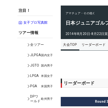
注目！
アマチュア・その他
日本ジュニアゴルフ
女子プロ写真館
ツアー情報
2014年8月20日-8月22日
賞
大会TOP
リーダーボード
全ツアー
JLPGA
国内女子
JGTO
国内男子
LPGA
米国女子
リーダーボード
PGA
米国男子
DPワ
欧州男子
ールド
Round