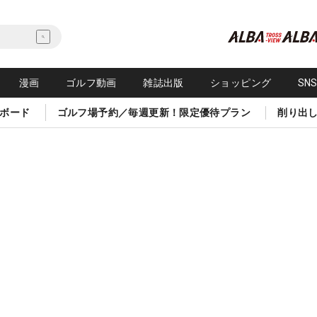
漫画
ゴルフ動画
雑誌出版
ショッピング
SN
ボード
ゴルフ場予約／毎週更新！限定優待プラン
削り出