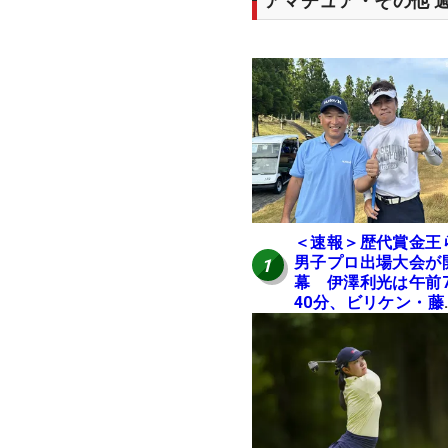
アマチュア・その他 
＜速報＞歴代賞金王
男子プロ出場大会が
1
幕 伊澤利光は午前
40分、ビリケン・藤
佳則は午前9時30分
ィオフ【MAIN STAG
JOYX OPEN】