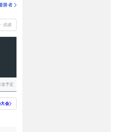
代優勝者
・成績
放送予定
の大会