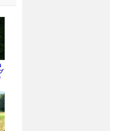
4
プ
会
位
X