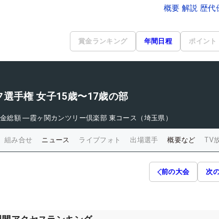
概要 解説 歴
賞金ランキング
年間日程
ポイント
選手権 女子15歳〜17歳の部
金総額
―
霞ヶ関カンツリー倶楽部 東コース（埼玉県）
組み合せ
ニュース
ライブフォト
出場選手
概要など
TV
前の大会
次