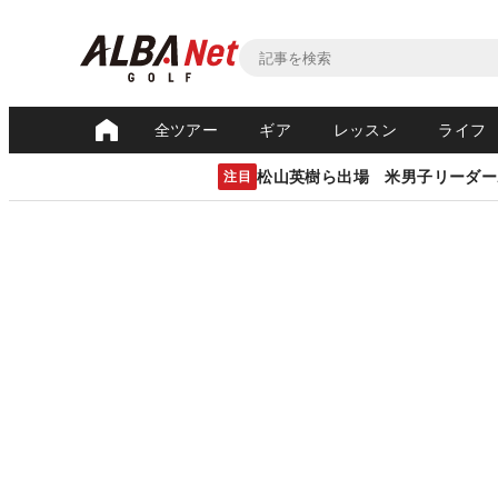
全ツアー
ギア
レッスン
ライフ
松山英樹ら出場 米男子リーダー
注目