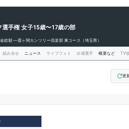
選手権 女子15歳〜17歳の部
金総額
―
霞ヶ関カンツリー倶楽部 東コース（埼玉県）
組み合せ
ニュース
ライブフォト
出場選手
概要など
TV
更
3