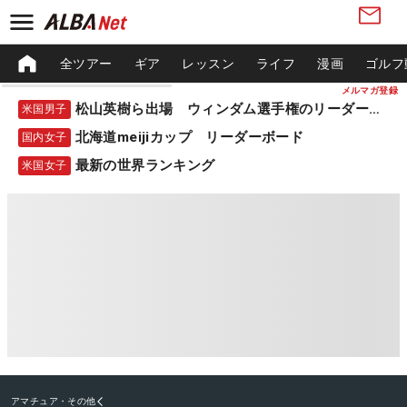
全ツアー
ギア
レッスン
ライフ
漫画
ゴルフ
メルマガ登録
松山英樹ら出場 ウィンダム選手権のリーダーボード
米国男子
北海道meijiカップ リーダーボード
国内女子
最新の世界ランキング
米国女子
アマチュア・その他