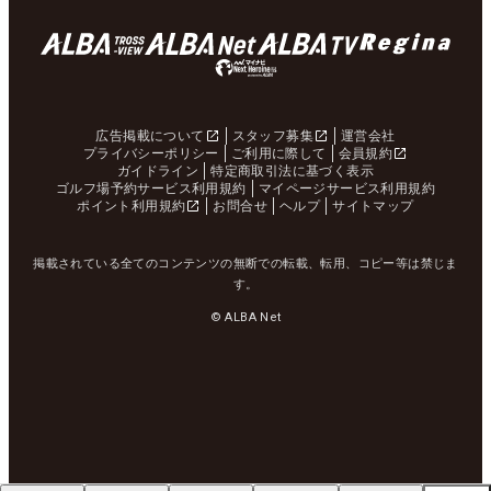
広告掲載について
スタッフ募集
運営会社
プライバシーポリシー
ご利用に際して
会員規約
ガイドライン
特定商取引法に基づく表示
ゴルフ場予約サービス利用規約
マイページサービス利用規約
ポイント利用規約
お問合せ
ヘルプ
サイトマップ
掲載されている全てのコンテンツの無断での転載、転用、コピー等は禁じま
す。
© ALBA Net