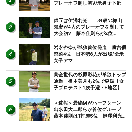
2
プレーオフ制し初V/米男子下部
師匠は伊澤利光！ 34歳の梅山
3
知宏が4人のプレーオフを制して
大会初V 藤本佳則らが2位
【MAIN STAGE JOYX OPEN】
岩永杏奈が単独首位発進、廣吉優
4
梨菜4位 日本勢6人が出場/全米
女子アマ
黄金世代の杉原彩花が単独トップ
5
通過 橋本美月も2位で突破【女
子プロテスト1次予選・E地区】
＜速報＞最終組がハーフターン
6
出水田大二郎らが首位グループ
藤本佳則は1打差5位 伊澤利光
は52位タイ【MAIN STAGE
JOYX OPEN】