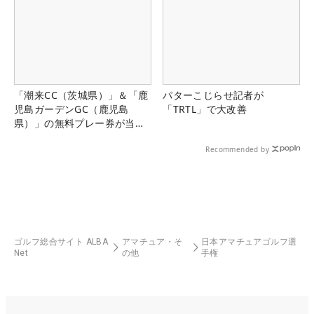
「潮来CC（茨城県）」＆「鹿
パターこじらせ記者が
児島ガーデンGC（鹿児島
「TRTL」で大改善
県）」の無料プレー券が当た
る！！
Recommended by
ゴルフ総合サイト ALBA
アマチュア・そ
日本アマチュアゴルフ選
Net
の他
手権