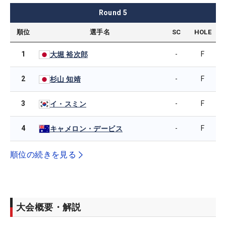
Round
5
順位
選手名
SC
HOLE
1
-
F
大堀 裕次郎
2
-
F
杉山 知靖
3
-
F
イ・スミン
4
-
F
キャメロン・デービス
順位の続きを見る
大会概要・解説