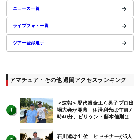
→
ニュース一覧
→
ライブフォト一覧
→
ツアー登録選手
アマチュア・その他 週間アクセスランキング
＜速報＞歴代賞金王ら男子プロ出
1
場大会が開幕 伊澤利光は午前7
時40分、ビリケン・藤本佳則は
午前9時30分にティオフ【MAIN
STAGE JOYX OPEN】
石川遼は41位 ヒッチナーが5人