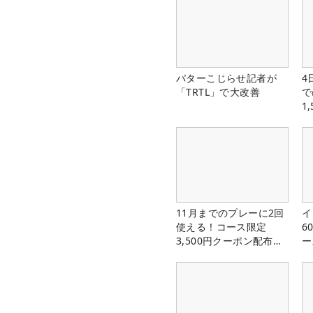
パターこじらせ記者が
4
「TRTL」で大改善
で
1
中
11月までのプレーに2回
イ
使える！コース限定
6
3,500円クーポン配布
ー
中！
楽