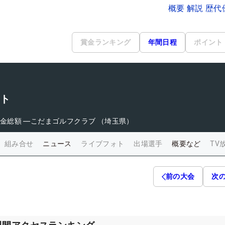
概要 解説 歴
賞金ランキング
年間日程
ポイント
スト
金総額
―
こだまゴルフクラブ （埼玉県）
組み合せ
ニュース
ライブフォト
出場選手
概要など
TV
前の大会
次