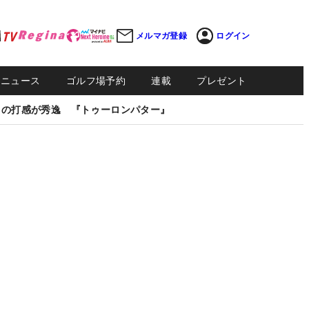
メルマガ登録
ログイン
Sニュース
ゴルフ場予約
連載
プレゼント
しの打感が秀逸 『トゥーロンパター』