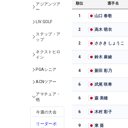
順位
選手名
アジアンツア
ー
1
山口 春歌
LIV GOLF
2
高木 萌衣
ステップ・ア
ップ
2
ささき しょうこ
ネクストヒロ
4
鈴木 麻綾
イン
PGAシニア
4
新田 彩乃
ACNツアー
6
武尾 咲希
アマチュア・
6
森 美穂
他
6
木村 彩子
今週の大会
リーダーボ
9
東 葵