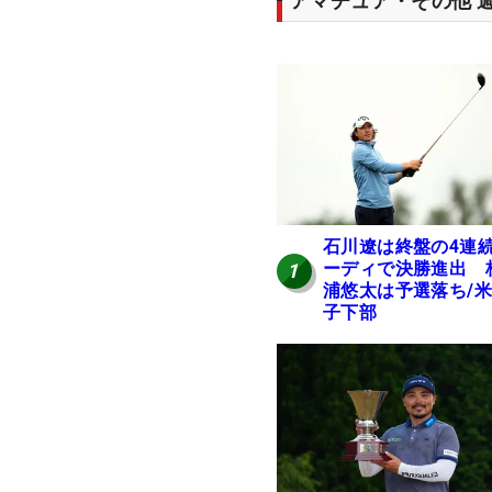
アマチュア・その他 
石川遼は終盤の4連
ーディで決勝進出 
1
浦悠太は予選落ち/
子下部