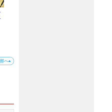
ー
二
プ
位
X
上部へ