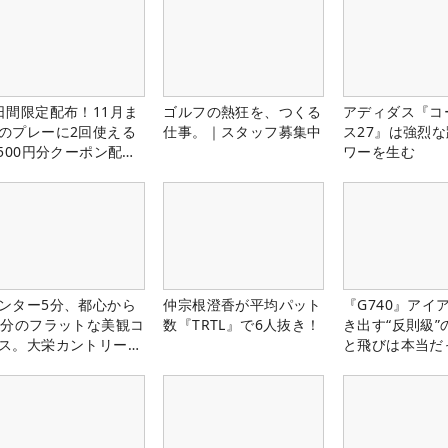
日間限定配布！11月ま
ゴルフの熱狂を、つくる
アディダス『コ
のプレーに2回使える
仕事。｜スタッフ募集中
ス27』は強烈
,500円分クーポン配布
ワーを生む
！
ンター5分、都心から
仲宗根澄香が平均パット
『G740』アイ
0分のフラットな美観コ
数『TRTL』で6人抜き！
き出す“反則級”
ス。大栄カントリー俱
と飛びは本当だ
部（千葉県）