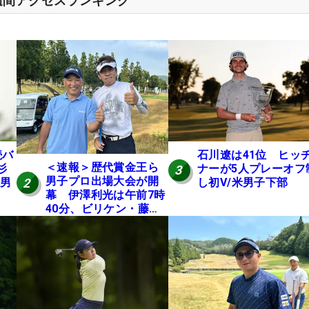
週間アクセスランキング
続バ
石川遼は41位 ヒッ
＜速報＞歴代賞金王ら
杉
ナーが5人プレーオフ
3
男子プロ出場大会が開
2
米男
し初V/米男子下部
幕 伊澤利光は午前7時
40分、ビリケン・藤本
佳則は午前9時30分にテ
ィオフ【MAIN STAGE
JOYX OPEN】