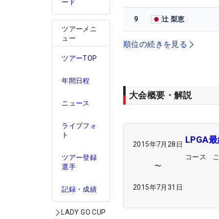
ード
9
辻 梨恵
ツアーメニ
ュー
順位の続きを見る
ツアーTOP
年間日程
大会概要・解説
ニュース
ライブフォ
ト
LPGA
2015年7月28日
コース
ツアー登録
〜
選手
2015年7月31日
記録・成績
LADY GO CUP