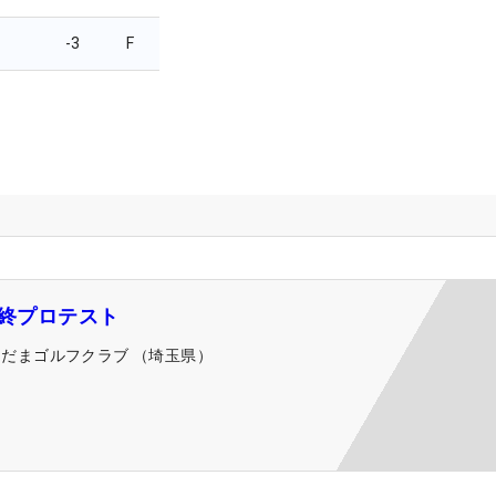
-3
F
最終プロテスト
こだまゴルフクラブ （埼玉県）