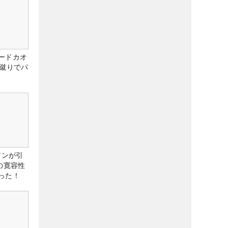
ードカオ
な蹴りでパ
アンが引
の寛容性
った！