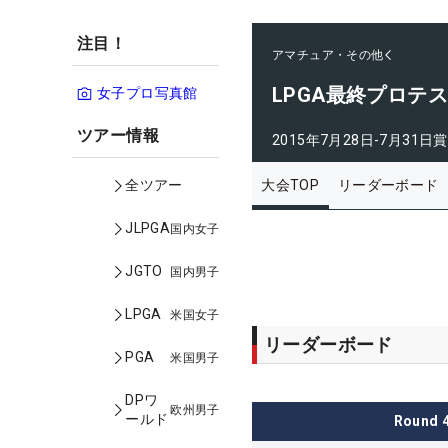
注目！
アマチュア・その他
LPGA最終プロテ
女子プロ写真館
ツアー情報
2015年7月28日-7月31日
賞
大会TOP
リーダーボード
全ツアー
JLPGA
国内女子
JGTO
国内男子
LPGA
米国女子
リーダーボード
PGA
米国男子
DPワ
欧州男子
ールド
Round