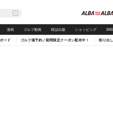
漫画
ゴルフ動画
雑誌出版
ショッピング
SN
ボード
ゴルフ場予約／期間限定クーポン配布中！
削り出