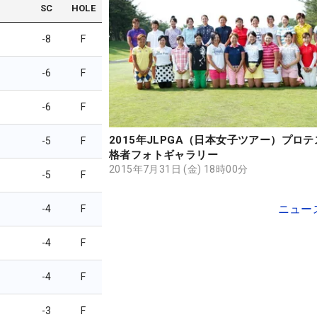
SC
HOLE
-8
F
-6
F
-6
F
2015年JLPGA（日本女子ツアー）プロ
-5
F
格者フォトギャラリー
2015年7月31日 (金) 18時00分
-5
F
ニュー
-4
F
-4
F
-4
F
-3
F