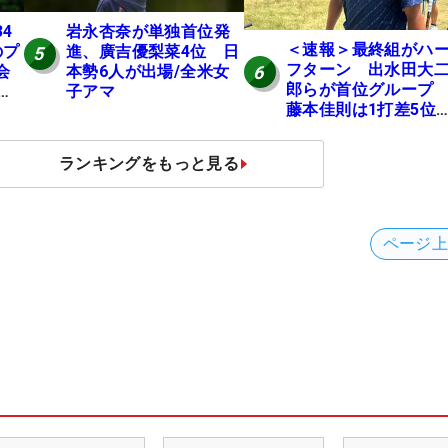
岩永杏奈が単独首位発
4
＜速報＞最終組がハ
進、廣吉優梨菜4位 日
のプ
5
フターン 出水田大
6
本勢6人が出場/全米女
会
郎らが首位グルー
子アマ
位
藤本佳則は1打差5
X
伊澤利光は52位タイ
【MAIN STAGE JOY
ランキングをもっと見る
OPEN】
ページ