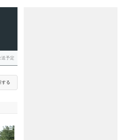
放送予定
新する