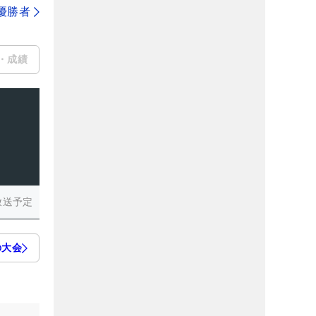
代優勝者
・成績
放送予定
の大会