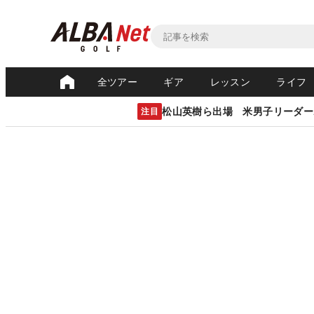
全ツアー
ギア
レッスン
ライフ
松山英樹ら出場 米男子リーダー
注目