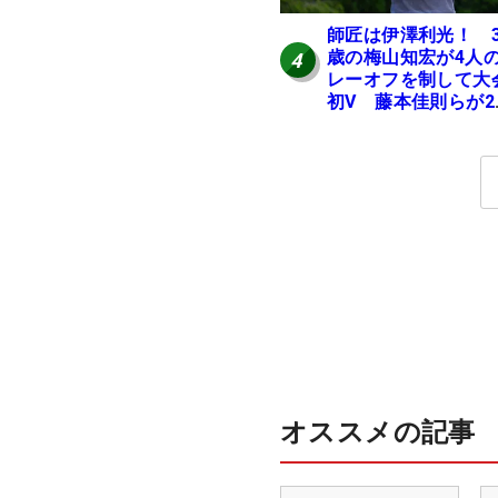
師匠は伊澤利光！ 3
歳の梅山知宏が4人
4
レーオフを制して大
初V 藤本佳則らが2
【MAIN STAGE JOY
OPEN】
オススメの記事