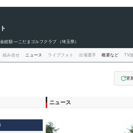
スト
金総額
―
こだまゴルフクラブ （埼玉県）
組み合せ
ニュース
ライブフォト
出場選手
概要など
TV
更
ニュース
4