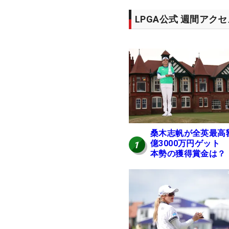
LPGA公式 週間アク
桑木志帆が全英最高
億3000万円ゲット
1
本勢の獲得賞金は？