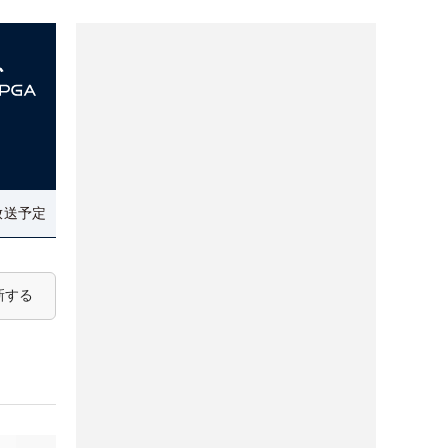
放送予定
新する