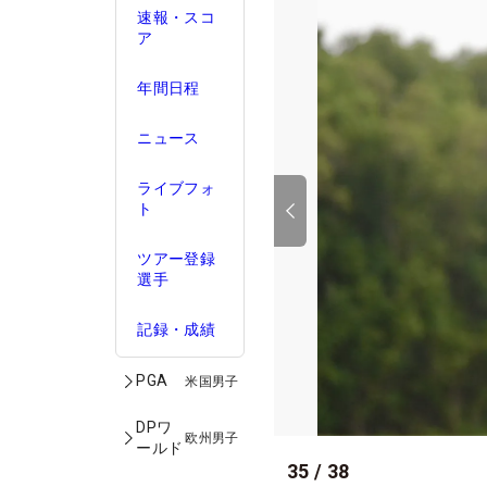
速報・スコ
ア
年間日程
ニュース
ライブフォ
ト
ツアー登録
選手
記録・成績
PGA
米国男子
DPワ
欧州男子
ールド
35
/
38