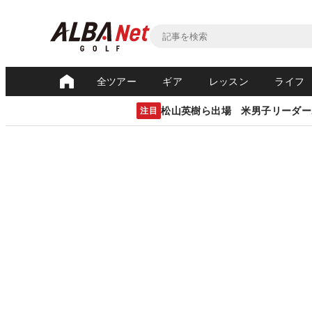
全ツアー
ギア
レッスン
ライフ
松山英樹ら出場 米男子リーダー
注目