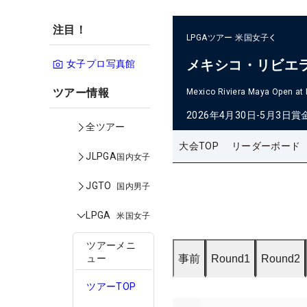
注目！
LPGAツアー
米国女子
メキシコ・リビエ
女子プロ写真館
ツアー情報
Mexico Riviera Maya Open at
2026年4月30日-5月3日
賞
全ツアー
大会TOP
リーダーボード
JLPGA
国内女子
JGTO
国内男子
LPGA
米国女子
ツアーメニ
事前
Round1
Round2
ュー
ツアーTOP