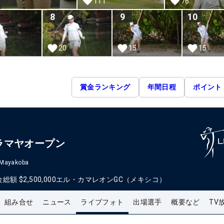
111
76
8
9
10
20
15
15
賞金ランキング
年間日程
ポイント
ラマヤオープン
 Mayakoba
金総額
$2,500,000
エル・カマレオンGC（メキシコ）
組み合せ
ニュース
ライブフォト
出場選手
概要など
TV