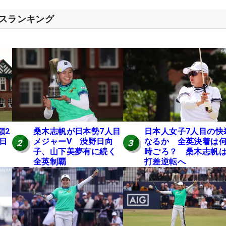
セスランキング
額2
桑木志帆が日本勢7人目
日本人女子7人目の快
 日
メジャーV 渋野日向
なるか 全英決着は
2
3
子、山下美夢有に続く
時ごろ？ 桑木志帆は
全英制覇
打差逆転へ