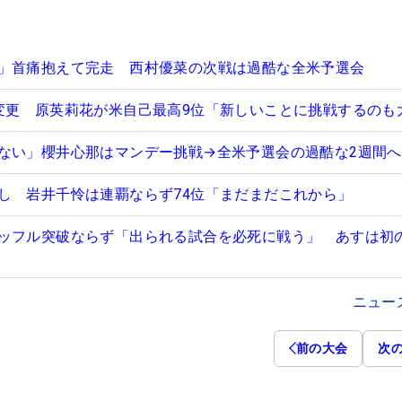
」首痛抱えて完走 西村優菜の次戦は過酷な全米予選会
変更 原英莉花が米自己最高9位「新しいことに挑戦するのも
ない」櫻井心那はマンデー挑戦→全米予選会の過酷な2週間へ
し 岩井千怜は連覇ならず74位「まだまだこれから」
ッフル突破ならず「出られる試合を必死に戦う」 あすは初
ニュー
前の大会
次