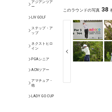
アジアンツア
ー
38
このラウンドの写真
LIV GOLF
ステップ・ア
ップ
ネクストヒロ
イン
PGAシニア
ACNツアー
アマチュア・
他
LADY GO CUP