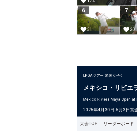
172
6
7
31
20
LPGAツアー
米国女子
メキシコ・リビエ
Mexico Riviera Maya Open at
2026年4月30日-5月3日
賞
大会TOP
リーダーボード