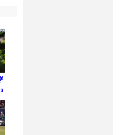
挙
何
3