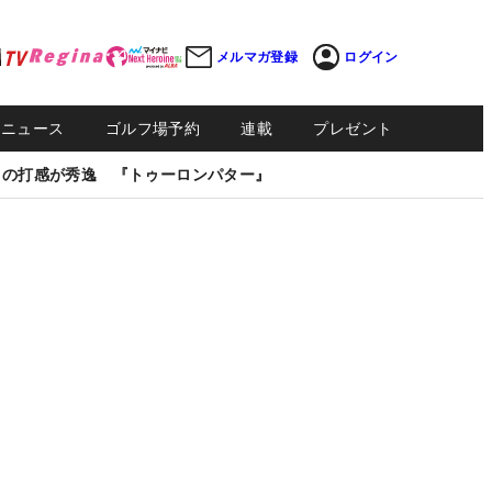
メルマガ登録
ログイン
Sニュース
ゴルフ場予約
連載
プレゼント
しの打感が秀逸 『トゥーロンパター』