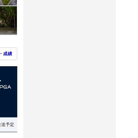
・成績
放送予定