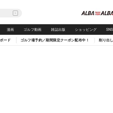
漫画
ゴルフ動画
雑誌出版
ショッピング
SN
ボード
ゴルフ場予約／期間限定クーポン配布中！
削り出