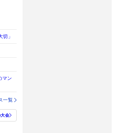
大切」
のマン
ス一覧
の大会