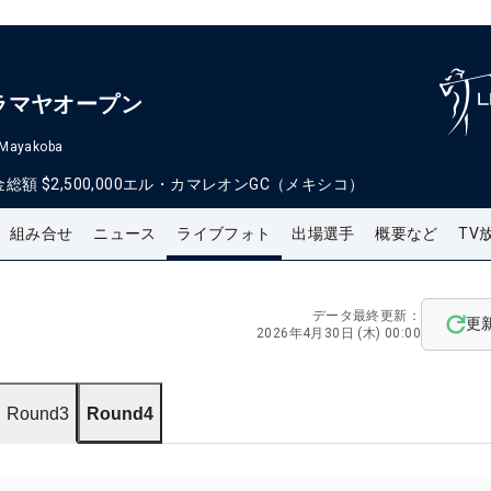
ラマヤオープン
 Mayakoba
金総額
$2,500,000
エル・カマレオンGC（メキシコ）
組み合せ
ニュース
ライブフォト
出場選手
概要など
TV
データ最終更新：
更
2026年4月30日 (木) 00:00
Round3
Round4