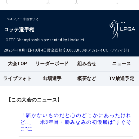
LPGAツアー
米国女子
ロッテ選手権
LOTTE Championship presented by Hoakalei
2025年10月1日-10月4日
賞金総額
$3,000,000
ホアカレイCC（ハワイ州）
大会TOP
リーダーボード
組み合せ
ニュース
ライブフォト
出場選手
概要など
TV放送予定
【この大会のニュース】
「届かないものだと心のどこかにあったけれ
ど…」 米3年目・勝みなみの初優勝は“すぐそ
こ”に