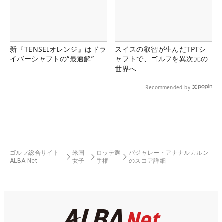
新『TENSEIオレンジ』はドラ
スイスの叡智が生んだTPTシ
イバーシャフトの“最適解”
ャフトで、ゴルフを異次元の
世界へ
Recommended by
ゴルフ総合サイト
米国
ロッテ選
パジャレー・アナナルカルン
ALBA Net
女子
手権
のスコア詳細