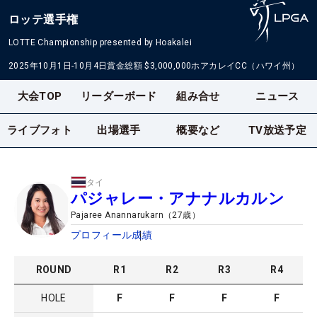
ロッテ選手権
LOTTE Championship presented by Hoakalei
2025年10月1日-10月4日
賞金総額
$3,000,000
ホアカレイCC（ハワイ州）
大会TOP
リーダーボード
組み合せ
ニュース
ライブフォト
出場選手
概要など
TV放送予定
タイ
パジャレー・アナナルカルン
Pajaree Anannarukarn
（
27
歳）
プロフィール
成績
ROUND
R
1
R
2
R
3
R
4
HOLE
F
F
F
F