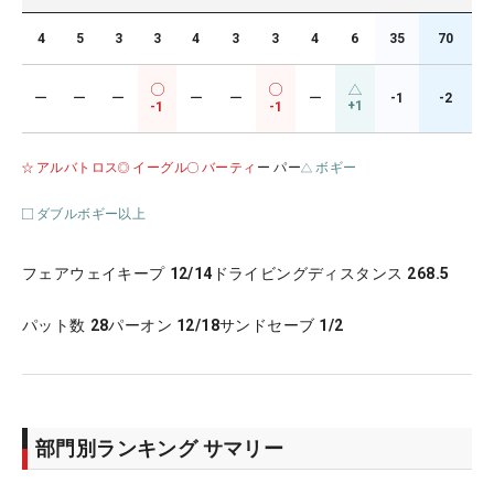
4
5
3
3
4
3
3
4
6
35
70
ー
ー
ー
ー
ー
ー
-1
-2
+1
-1
-1
アルバトロス
イーグル
バーティ
ー パー
ボギー
ダブルボギー以上
フェアウェイキープ
12/14
ドライビングディスタンス
268.5
パット数
28
パーオン
12/18
サンドセーブ
1/2
部門別ランキング サマリー