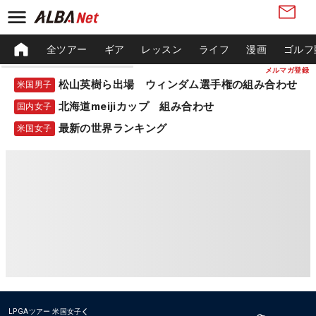
全ツアー
ギア
レッスン
ライフ
漫画
ゴルフ
メルマガ登録
松山英樹ら出場 ウィンダム選手権の組み合わせ
米国男子
北海道meijiカップ 組み合わせ
国内女子
最新の世界ランキング
米国女子
LPGAツアー
米国女子