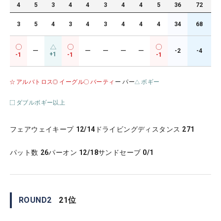
4
5
3
4
4
3
4
4
5
36
72
3
5
4
3
4
3
4
4
4
34
68
ー
ー
ー
ー
ー
-2
-4
+1
-1
-1
-1
アルバトロス
イーグル
バーティ
ー パー
ボギー
ダブルボギー以上
フェアウェイキープ
12/14
ドライビングディスタンス
271
パット数
26
パーオン
12/18
サンドセーブ
0/1
ROUND
2
21
位