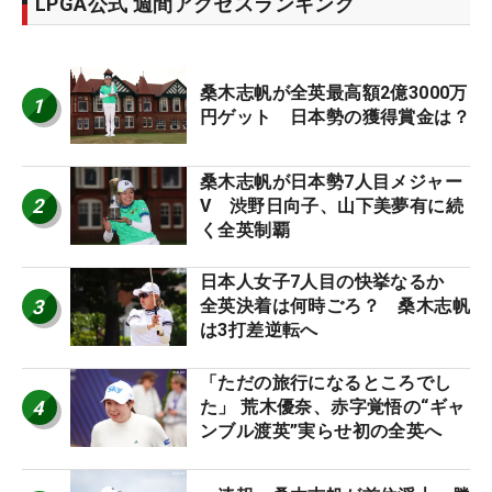
LPGA公式 週間アクセスランキング
桑木志帆が全英最高額2億3000万
1
円ゲット 日本勢の獲得賞金は？
桑木志帆が日本勢7人目メジャー
2
V 渋野日向子、山下美夢有に続
く全英制覇
日本人女子7人目の快挙なるか
3
全英決着は何時ごろ？ 桑木志帆
は3打差逆転へ
「ただの旅行になるところでし
4
た」 荒木優奈、赤字覚悟の“ギャ
ンブル渡英”実らせ初の全英へ