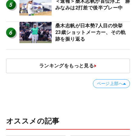
＜速報＞桑木志帆が首位浮上 勝
5
みなみは2打差で後半プレー中
桑木志帆が日本勢7人目の快挙
6
23歳ショットメーカー、その軌
跡を振り返る
ランキングをもっと見る
ページ上部へ
オススメの記事