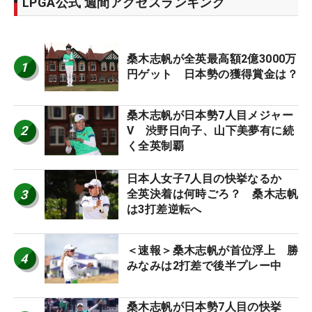
LPGA公式 週間アクセスランキング
桑木志帆が全英最高額2億3000万
1
円ゲット 日本勢の獲得賞金は？
桑木志帆が日本勢7人目メジャー
2
V 渋野日向子、山下美夢有に続
く全英制覇
日本人女子7人目の快挙なるか
3
全英決着は何時ごろ？ 桑木志帆
は3打差逆転へ
＜速報＞桑木志帆が首位浮上 勝
4
みなみは2打差で後半プレー中
桑木志帆が日本勢7人目の快挙