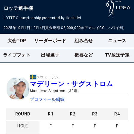
ロッテ選手権
LOTTE Championship presented by Hoakalei
2025年10月1日-10月4日
賞金総額
$3,000,000
ホアカレイCC（ハワイ州）
大会TOP
リーダーボード
組み合せ
ニュース
ライブフォト
出場選手
概要など
TV放送予定
スウェーデン
マデリーン・サグストロム
Madelene Sagstrom
（
33
歳）
プロフィール
成績
ROUND
R
1
R
2
R
3
R
4
HOLE
F
F
F
F