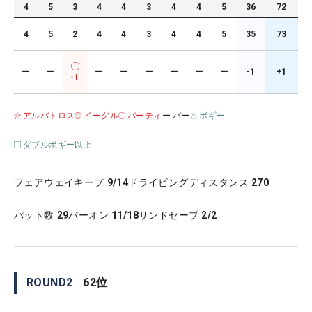
4
5
3
4
4
3
4
4
5
36
72
4
5
2
4
4
3
4
4
5
35
73
ー
ー
ー
ー
ー
ー
ー
ー
-1
+1
-1
アルバトロス
イーグル
バーティ
ー パー
ボギー
ダブルボギー以上
フェアウェイキープ
9/14
ドライビングディスタンス
270
パット数
29
パーオン
11/18
サンドセーブ
2/2
ROUND
2
62
位