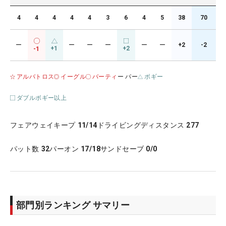
4
4
4
4
4
3
6
4
5
38
70
ー
ー
ー
ー
ー
ー
+2
-2
+1
+2
-1
アルバトロス
イーグル
バーティ
ー パー
ボギー
ダブルボギー以上
フェアウェイキープ
11/14
ドライビングディスタンス
277
パット数
32
パーオン
17/18
サンドセーブ
0/0
部門別ランキング サマリー