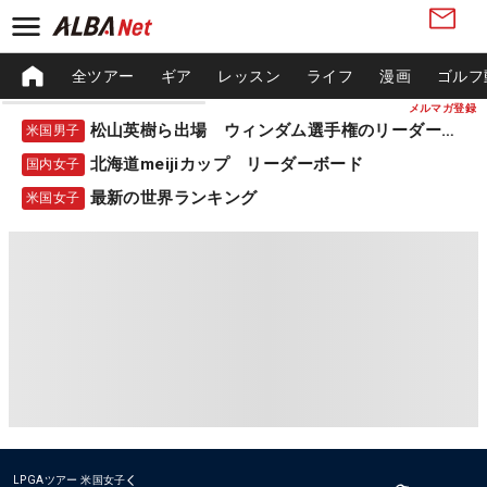
全ツアー
ギア
レッスン
ライフ
漫画
ゴルフ
メルマガ登録
松山英樹ら出場 ウィンダム選手権のリーダーボード
米国男子
北海道meijiカップ リーダーボード
国内女子
最新の世界ランキング
米国女子
LPGAツアー
米国女子