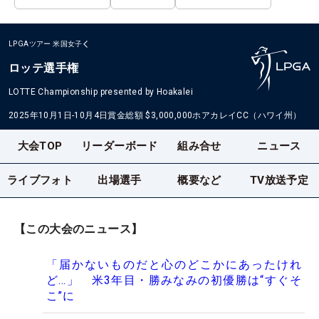
LPGAツアー
米国女子
ロッテ選手権
LOTTE Championship presented by Hoakalei
2025年10月1日-10月4日
賞金総額
$3,000,000
ホアカレイCC（ハワイ州）
大会TOP
リーダーボード
組み合せ
ニュース
ライブフォト
出場選手
概要など
TV放送予定
【この大会のニュース】
「届かないものだと心のどこかにあったけれ
ど…」 米3年目・勝みなみの初優勝は“すぐそ
こ”に