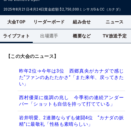
2025年8月21日-8月24日
賞金総額
$2,750,000
ミシサガG＆CC（カナダ）
大会TOP
リーダーボード
組み合せ
ニュース
ライブフォト
出場選手
概要など
TV放送予定
【この大会のニュース】
昨年2位→今年は3位 西郷真央がカナダで感じ
た“ファンのあたたかさ”「また来年、戻ってきた
い」
西村優菜に復調の兆し 今季初の連続アンダー
パー「ショットも自信を持って打てている」
岩井明愛、2連勝ならずも健闘4位 “カナダの妖
精”に最敬礼「性格も素晴らしい」