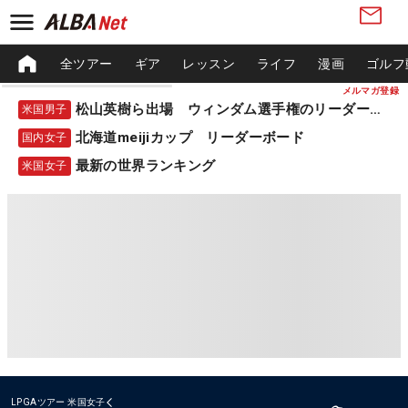
全ツアー
ギア
レッスン
ライフ
漫画
ゴルフ
メルマガ登録
松山英樹ら出場 ウィンダム選手権のリーダーボード
米国男子
北海道meijiカップ リーダーボード
国内女子
最新の世界ランキング
米国女子
LPGAツアー
米国女子