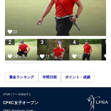
22
2
3
4
5
14
13
12
賞金ランキング
年間日程
ポイント・成績
LPGAツアー
米国女子
CPKC女子オープン
CPKC Women's Open