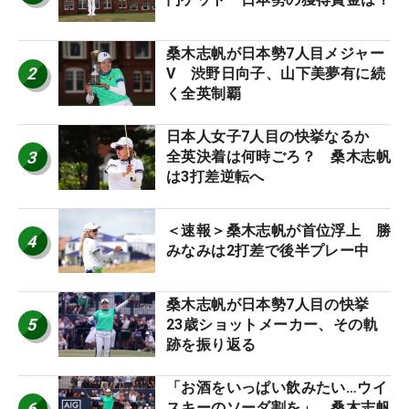
桑木志帆が日本勢7人目メジャー
2
V 渋野日向子、山下美夢有に続
く全英制覇
日本人女子7人目の快挙なるか
3
全英決着は何時ごろ？ 桑木志帆
は3打差逆転へ
＜速報＞桑木志帆が首位浮上 勝
4
みなみは2打差で後半プレー中
桑木志帆が日本勢7人目の快挙
5
23歳ショットメーカー、その軌
跡を振り返る
「お酒をいっぱい飲みたい…ウイ
6
スキーのソーダ割を」 桑木志帆