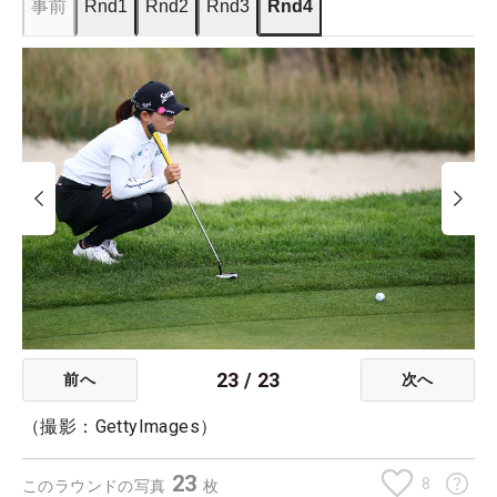
事前
Rnd1
Rnd2
Rnd3
Rnd4
23
/
23
前へ
次へ
（撮影：GettyImages）
23
8
このラウンドの写真
枚