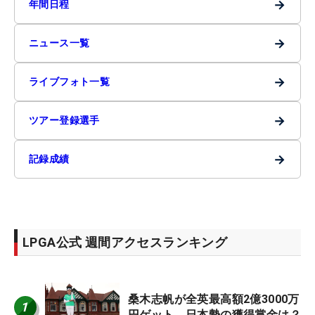
→
年間日程
→
ニュース一覧
→
ライブフォト一覧
→
ツアー登録選手
→
記録成績
LPGA公式 週間アクセスランキング
桑木志帆が全英最高額2億3000万
1
円ゲット 日本勢の獲得賞金は？