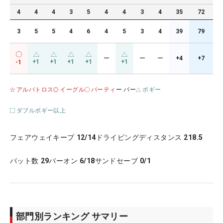
4
4
4
3
5
4
4
3
4
35
72
3
5
5
4
6
4
5
3
4
39
79
ー
ー
ー
+4
+7
+1
+1
+1
+1
+1
-1
アルバトロス
イーグル
バーティ
ー パー
ボギー
ダブルボギー以上
フェアウェイキープ
12/14
ドライビングディスタンス
218.5
パット数
29
パーオン
6/18
サンドセーブ
0/1
部門別ランキング サマリー