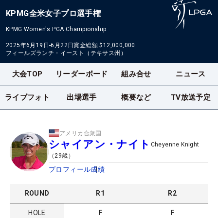
KPMG全米女子プロ選手権
KPMG Women's PGA Championship
2025年6月19日-6月22日
賞金総額
$12,000,000
フィールズランチ・イースト（テキサス州）
大会TOP
リーダーボード
組み合せ
ニュース
ライブフォト
出場選手
概要など
TV放送予定
アメリカ合衆国
シャイアン・ナイト
Cheyenne Knight
（
29
歳）
プロフィール
成績
ROUND
R
1
R
2
HOLE
F
F