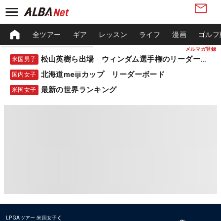
全ツアー
ギア
レッスン
ライフ
漫画
ゴルフ
メルマガ登録
松山英樹ら出場 ウィンダム選手権のリーダーボード
米国男子
北海道meijiカップ リーダーボード
国内女子
最新の世界ランキング
米国女子
LPGAツアー
米国女子