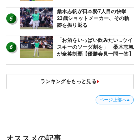
桑木志帆が日本勢7人目の快挙
5
23歳ショットメーカー、その軌
跡を振り返る
「お酒をいっぱい飲みたい…ウイ
6
スキーのソーダ割を」 桑木志帆
が全英制覇【優勝会見一問一答】
ランキングをもっと見る
ページ上部へ
オススメの記事