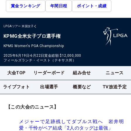
賞金ランキング
年間日程
ポイント・成績
LPGAツアー
米国女子
KPMG全米女子プロ選手権
KPMG Women's PGA Championship
2025年6月19日-6月22日
賞金総額
$12,000,000
フィールズランチ・イースト（テキサス州）
大会TOP
リーダーボード
組み合せ
ニュース
ライブフォト
出場選手
概要など
TV放送予定
【この大会のニュース】
メジャーで足跡残してダブルス戦へ 岩井明
愛・千怜がペア結成「2人のタッグは最強」