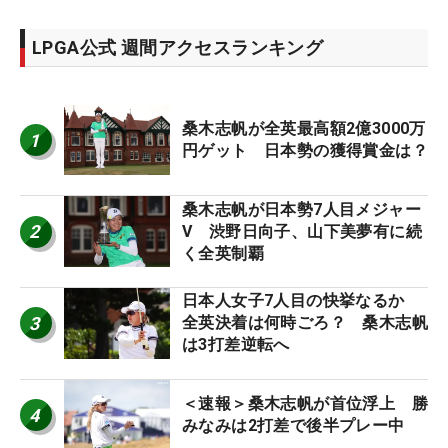
LPGA公式 週間アクセスランキング
桑木志帆が全英最高額2億3000万
1
円ゲット 日本勢の獲得賞金は？
桑木志帆が日本勢7人目メジャー
2
V 渋野日向子、山下美夢有に続
く全英制覇
日本人女子7人目の快挙なるか
3
全英決着は何時ごろ？ 桑木志帆
は3打差逆転へ
＜速報＞桑木志帆が首位浮上 勝
4
みなみは2打差で後半プレー中