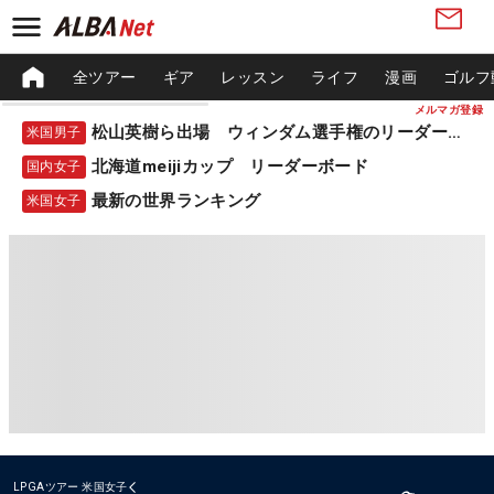
全ツアー
ギア
レッスン
ライフ
漫画
ゴルフ
メルマガ登録
松山英樹ら出場 ウィンダム選手権のリーダーボード
米国男子
北海道meijiカップ リーダーボード
国内女子
最新の世界ランキング
米国女子
LPGAツアー
米国女子