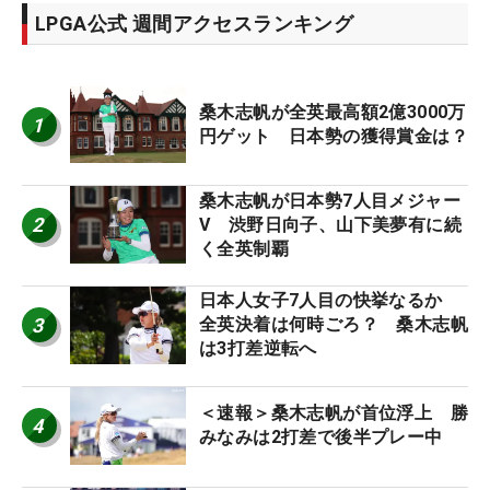
LPGA公式 週間アクセスランキング
桑木志帆が全英最高額2億3000万
1
円ゲット 日本勢の獲得賞金は？
桑木志帆が日本勢7人目メジャー
2
V 渋野日向子、山下美夢有に続
く全英制覇
日本人女子7人目の快挙なるか
3
全英決着は何時ごろ？ 桑木志帆
は3打差逆転へ
＜速報＞桑木志帆が首位浮上 勝
4
みなみは2打差で後半プレー中