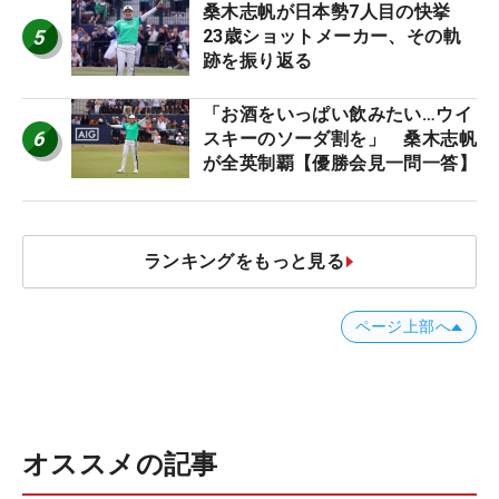
桑木志帆が日本勢7人目の快挙
5
23歳ショットメーカー、その軌
跡を振り返る
「お酒をいっぱい飲みたい…ウイ
6
スキーのソーダ割を」 桑木志帆
が全英制覇【優勝会見一問一答】
ランキングをもっと見る
ページ上部へ
オススメの記事