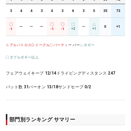
3
4
4
3
4
3
6
3
5
35
73
ー
ー
ー
ー
0
+1
+2
+1
-1
-1
-1
アルバトロス
イーグル
バーティ
ー パー
ボギー
ダブルボギー以上
フェアウェイキープ
12/14
ドライビングディスタンス
247
パット数
31
パーオン
13/18
サンドセーブ
0/2
部門別ランキング サマリー