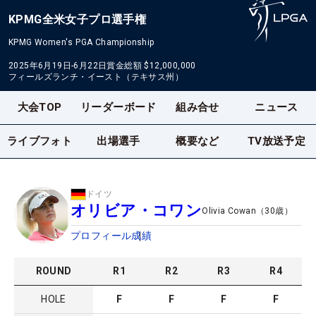
KPMG全米女子プロ選手権
KPMG Women's PGA Championship
2025年6月19日-6月22日
賞金総額
$12,000,000
フィールズランチ・イースト（テキサス州）
大会TOP
リーダーボード
組み合せ
ニュース
ライブフォト
出場選手
概要など
TV放送予定
ドイツ
オリビア・コワン
Olivia Cowan
（
30
歳）
プロフィール
成績
ROUND
R
1
R
2
R
3
R
4
HOLE
F
F
F
F