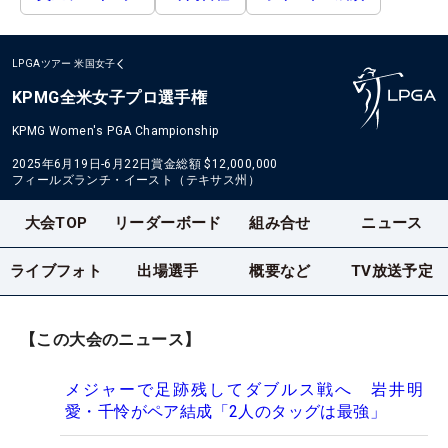
LPGAツアー
米国女子
KPMG全米女子プロ選手権
KPMG Women's PGA Championship
2025年6月19日-6月22日
賞金総額
$12,000,000
フィールズランチ・イースト（テキサス州）
大会TOP
リーダーボード
組み合せ
ニュース
ライブフォト
出場選手
概要など
TV放送予定
【この大会のニュース】
メジャーで足跡残してダブルス戦へ 岩井明
愛・千怜がペア結成「2人のタッグは最強」