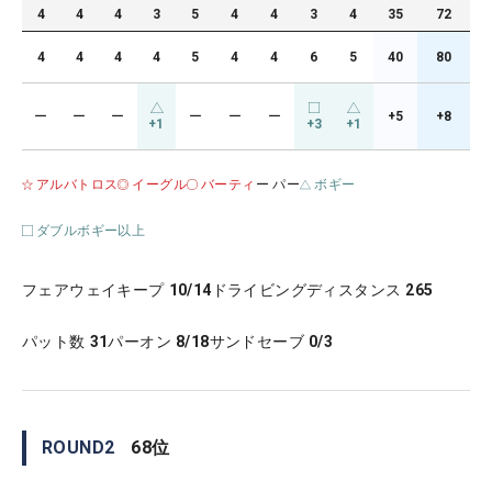
4
4
4
3
5
4
4
3
4
35
72
4
4
4
4
5
4
4
6
5
40
80
ー
ー
ー
ー
ー
ー
+5
+8
+1
+3
+1
アルバトロス
イーグル
バーティ
ー パー
ボギー
ダブルボギー以上
フェアウェイキープ
10/14
ドライビングディスタンス
265
パット数
31
パーオン
8/18
サンドセーブ
0/3
ROUND
2
68
位