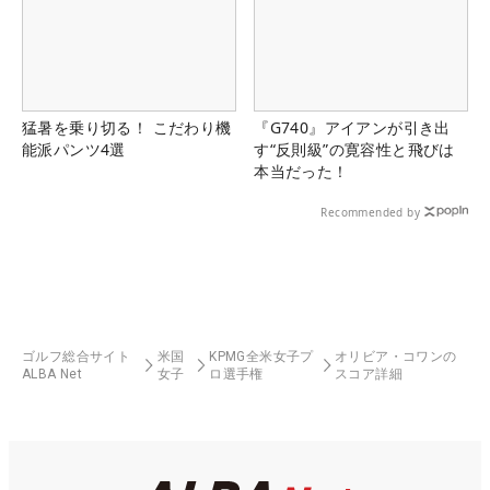
猛暑を乗り切る！ こだわり機
『G740』アイアンが引き出
能派パンツ4選
す“反則級”の寛容性と飛びは
本当だった！
Recommended by
ゴルフ総合サイト
米国
KPMG全米女子プ
オリビア・コワンの
ALBA Net
女子
ロ選手権
スコア詳細