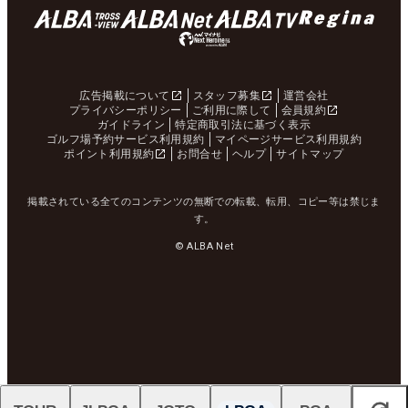
広告掲載について
スタッフ募集
運営会社
プライバシーポリシー
ご利用に際して
会員規約
ガイドライン
特定商取引法に基づく表示
ゴルフ場予約サービス利用規約
マイページサービス利用規約
ポイント利用規約
お問合せ
ヘルプ
サイトマップ
掲載されている全てのコンテンツの無断での転載、転用、コピー等は禁じま
す。
© ALBA Net