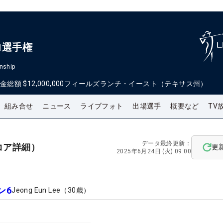
ロ選手権
nship
金総額
$12,000,000
フィールズランチ・イースト（テキサス州）
組み合せ
ニュース
ライブフォト
出場選手
概要など
TV
データ最終更新：
コア詳細）
更
2025年6月24日 (火) 09:00
ン6
Jeong Eun Lee
（
30
歳）