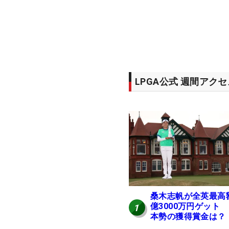
LPGA公式 週間アク
桑木志帆が全英最高
億3000万円ゲット
1
本勢の獲得賞金は？