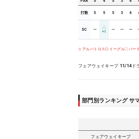
PAR
5
4
5
3
4
打数
5
5
5
3
4
SC
ー
ー
ー
ー
+1
アルバトロス
イーグル
バー
フェアウェイキープ
11/14
ド
部門別ランキング サ
フェアウェイキープ