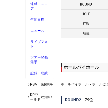
速報・スコ
ROUND
ア
HOLE
年間日程
打数
ニュース
順位
ライブフォ
ト
ツアー登録
選手
ホールバイホール
記録・成績
ホールバイホール = ホールご
PGA
米国男子
DPワ
欧州男子
ールド
ROUND
2
79
位