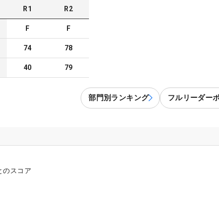
R
1
R
2
F
F
74
78
40
79
部門別ランキング
フルリーダー
とのスコア