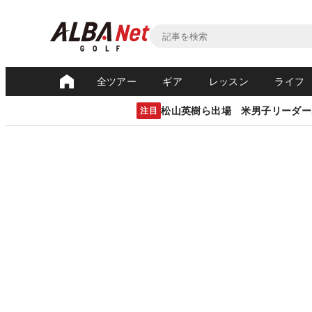
全ツアー
ギア
レッスン
ライフ
松山英樹ら出場 米男子リーダー
注目