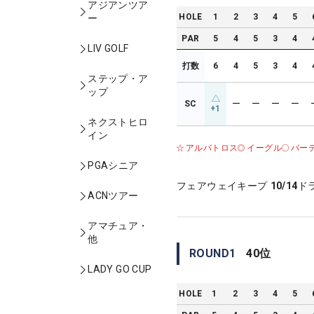
アジアンツア
HOLE
1
2
3
4
5
ー
PAR
5
4
5
3
4
LIV GOLF
打数
6
4
5
3
4
ステップ・ア
ップ
SC
ー
ー
ー
ー
+1
ネクストヒロ
イン
アルバトロス
イーグル
バー
PGAシニア
フェアウェイキープ
10/14
ド
ACNツアー
アマチュア・
他
ROUND
1
40
位
LADY GO CUP
HOLE
1
2
3
4
5