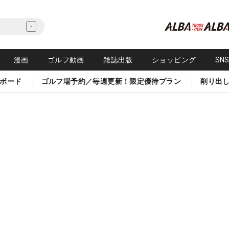
漫画
ゴルフ動画
雑誌出版
ショッピング
SN
ボード
ゴルフ場予約／毎週更新！限定優待プラン
削り出