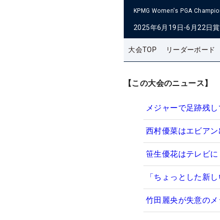
KPMG Women's PGA Champio
2025年6月19日-6月22日
賞
大会TOP
リーダーボード
【この大会のニュース】
メジャーで足跡残し
西村優菜はエビアン
笹生優花はテレビに
「ちょっとした新し
竹田麗央が失意のメ