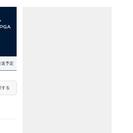
放送予定
新する