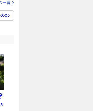
ス一覧
の大会
挙
何
3