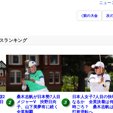
ニュー
前の大会
次
セスランキング
額2
桑木志帆が日本勢7人目
日本人女子7人目の快
 日
メジャーV 渋野日向
なるか 全英決着は
2
3
子、山下美夢有に続く
時ごろ？ 桑木志帆は
全英制覇
打差逆転へ