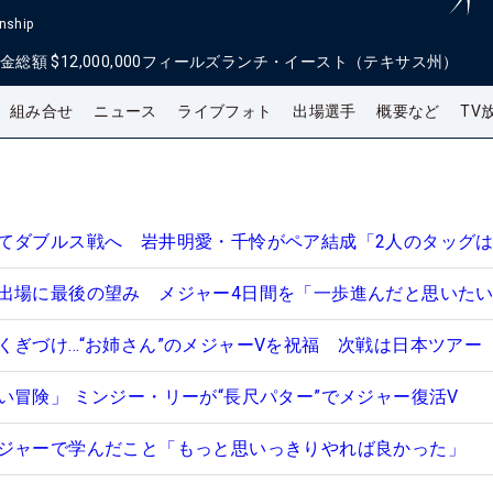
nship
金総額
$12,000,000
フィールズランチ・イースト（テキサス州）
組み合せ
ニュース
ライブフォト
出場選手
概要など
TV
てダブルス戦へ 岩井明愛・千怜がペア結成「2人のタッグ
出場に最後の望み メジャー4日間を「一歩進んだと思いた
くぎづけ…“お姉さん”のメジャーVを祝福 次戦は日本ツアー
い冒険」 ミンジー・リーが“長尺パター”でメジャー復活V
ジャーで学んだこと「もっと思いっきりやれば良かった」