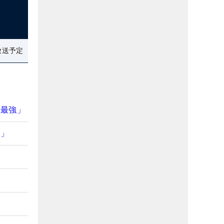
放送予定
は最強」
い」