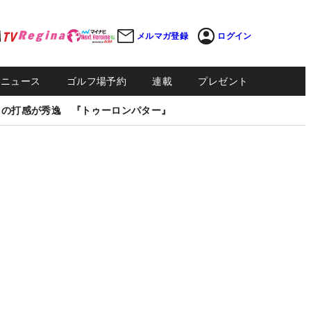
メルマガ登録
ログイン
Sニュース
ゴルフ場予約
連載
プレゼント
しの打感が秀逸 『トゥーロンパター』