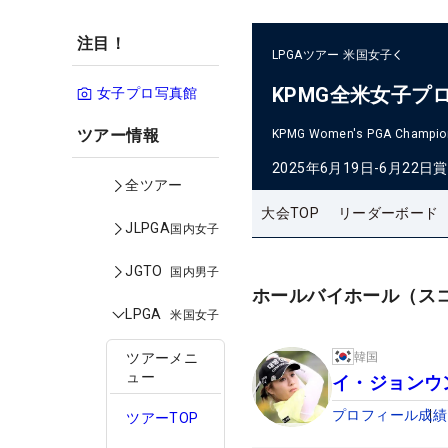
注目！
LPGAツアー
米国女子
KPMG全米女子プ
女子プロ写真館
ツアー情報
KPMG Women's PGA Champio
2025年6月19日-6月22日
賞
全ツアー
大会TOP
リーダーボード
JLPGA
国内女子
JGTO
国内男子
ホールバイホール（ス
LPGA
米国女子
韓国
ツアーメニ
ュー
イ・ジョンウ
プロフィール
成績
ツアーTOP