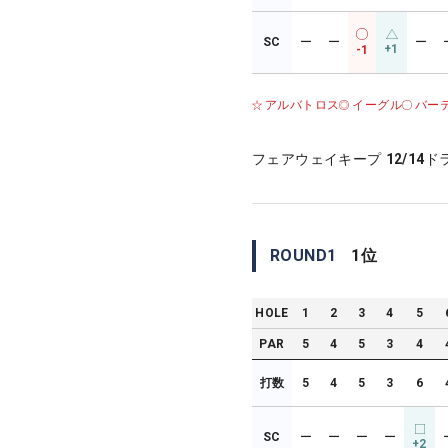
SC
ー
ー
ー
+1
-1
アルバトロス
イーグル
バー
フェアウェイキープ
12/14
ド
ROUND
1
1
位
HOLE
1
2
3
4
5
PAR
5
4
5
3
4
打数
5
4
5
3
6
SC
ー
ー
ー
ー
+2