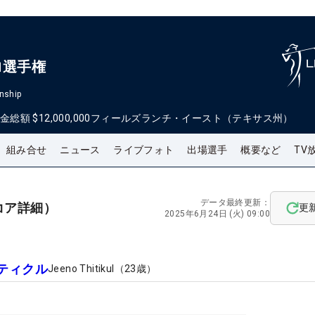
ロ選手権
nship
金総額
$12,000,000
フィールズランチ・イースト（テキサス州）
組み合せ
ニュース
ライブフォト
出場選手
概要など
TV
データ最終更新：
コア詳細）
更
2025年6月24日 (火) 09:00
ティクル
Jeeno Thitikul
（
23
歳）