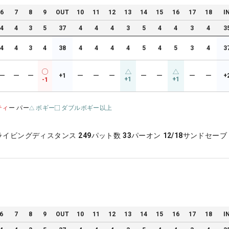
6
7
8
9
OUT
10
11
12
13
14
15
16
17
18
I
4
4
3
5
37
4
4
4
3
5
4
4
3
4
3
4
4
3
4
38
4
4
4
4
5
4
5
3
4
3
ー
ー
ー
+1
ー
ー
ー
ー
ー
ー
ー
+
+1
+1
-1
ティ
ー パー
ボギー
ダブルボギー以上
ライビングディスタンス
249
パット数
33
パーオン
12/18
サンドセーブ
6
7
8
9
OUT
10
11
12
13
14
15
16
17
18
I