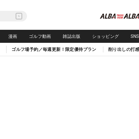
漫画
ゴルフ動画
雑誌出版
ショッピング
SN
ゴルフ場予約／毎週更新！限定優待プラン
削り出しの打