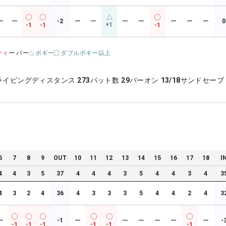
ー
ー
-2
ー
ー
ー
ー
ー
ー
ー
0
+1
-1
-1
-1
ティ
ー パー
ボギー
ダブルボギー以上
ライビングディスタンス
273
パット数
29
パーオン
13/18
サンドセーブ
6
7
8
9
OUT
10
11
12
13
14
15
16
17
18
I
4
4
3
5
37
4
4
4
3
5
4
4
3
4
3
4
3
2
4
36
4
3
3
3
5
4
4
2
4
3
ー
-1
ー
ー
ー
ー
ー
ー
-
-1
-1
-1
-1
-1
-1