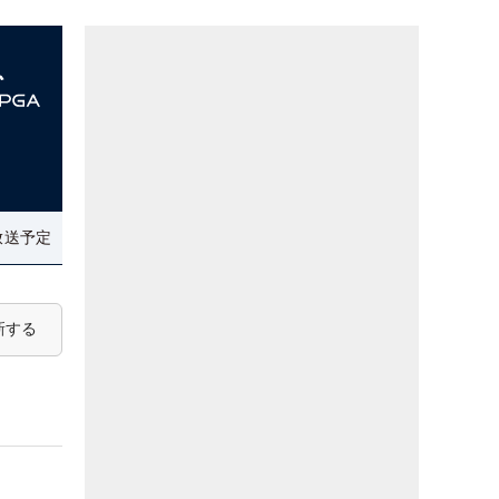
放送予定
新する