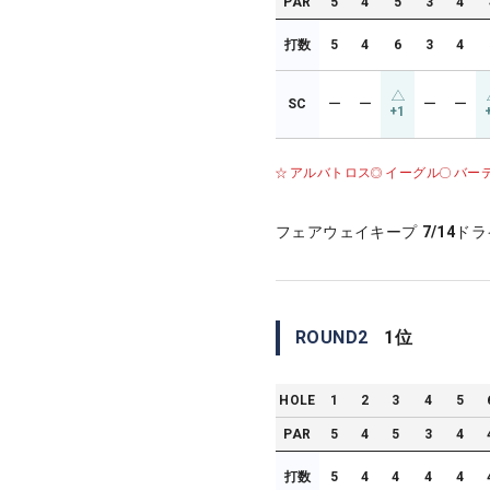
PAR
5
4
5
3
4
打数
5
4
6
3
4
SC
ー
ー
ー
ー
+1
アルバトロス
イーグル
バー
フェアウェイキープ
7/14
ドラ
ROUND
2
1
位
HOLE
1
2
3
4
5
PAR
5
4
5
3
4
打数
5
4
4
4
4