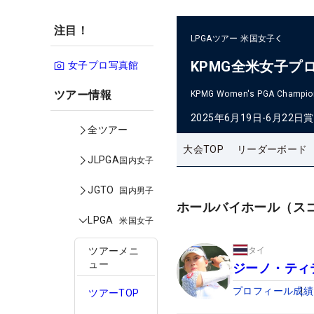
注目！
LPGAツアー
米国女子
KPMG全米女子プ
女子プロ写真館
ツアー情報
KPMG Women's PGA Champio
2025年6月19日-6月22日
賞
全ツアー
大会TOP
リーダーボード
JLPGA
国内女子
JGTO
国内男子
ホールバイホール（ス
LPGA
米国女子
タイ
ツアーメニ
ュー
ジーノ・ティ
プロフィール
成績
ツアーTOP