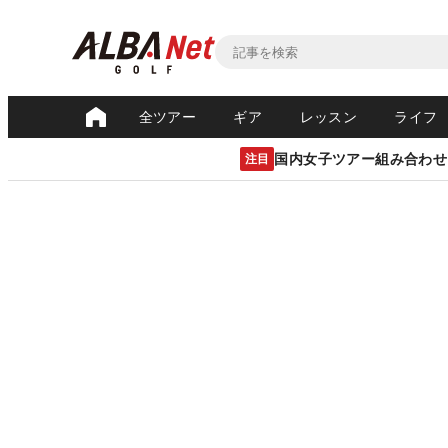
全ツアー
ギア
レッスン
ライフ
国内女子ツアー組み合わせ
注目