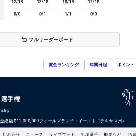
12/18
13/18
10/18
12/18
0/0
0/1
1/1
0/0
フルリーダーボード
賞金ランキング
年間日程
ポイント
ロ選手権
nship
金総額
$12,000,000
フィールズランチ・イースト（テキサス州）
組み合せ
ニュース
ライブフォト
出場選手
概要など
TV