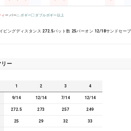
ティ
ー パー
ボギー
ダブルボギー以上
イビングディスタンス
272.5
パット数
25
パーオン
12/18
サンドセー
マリー
1
2
3
4
9/14
12/14
7/14
12/14
272.5
273
257
249
25
29
32
33