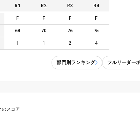
R
1
R
2
R
3
R
4
F
F
F
F
68
70
76
75
1
1
2
4
部門別ランキング
フルリーダー
とのスコア