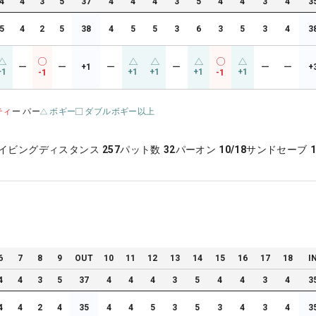
4
4
3
5
37
4
4
4
3
5
4
4
3
4
3
5
4
2
5
38
4
5
5
3
6
3
5
3
4
3
ー
ー
+1
ー
ー
ー
ー
+
+1
+1
+1
+1
+1
-1
-1
ティ
ー パー
ボギー
ダブルボギー以上
イビングディスタンス
257
パット数
32
パーオン
10/18
サンドセーブ
1
6
7
8
9
OUT
10
11
12
13
14
15
16
17
18
I
4
4
3
5
37
4
4
4
3
5
4
4
3
4
3
4
4
2
4
35
4
4
5
3
5
3
4
3
4
3