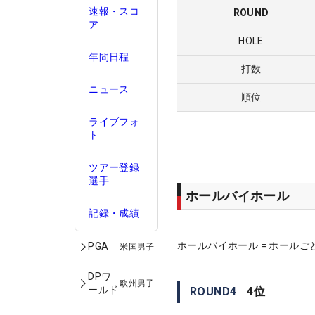
速報・スコ
ROUND
ア
HOLE
年間日程
打数
ニュース
順位
ライブフォ
ト
ツアー登録
選手
ホールバイホール
記録・成績
ホールバイホール = ホールご
PGA
米国男子
DPワ
欧州男子
ールド
ROUND
4
4
位