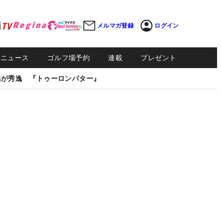
メルマガ登録
ログイン
Sニュース
ゴルフ場予約
連載
プレゼント
感が秀逸 『トゥーロンパター』