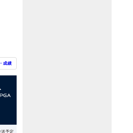
・成績
放送予定