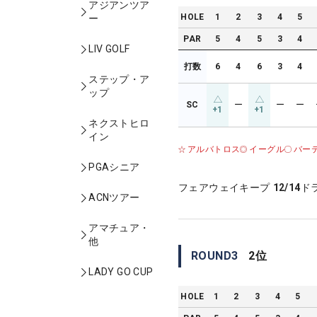
アジアンツア
HOLE
1
2
3
4
5
ー
PAR
5
4
5
3
4
LIV GOLF
打数
6
4
6
3
4
ステップ・ア
ップ
SC
ー
ー
ー
+1
+1
ネクストヒロ
イン
アルバトロス
イーグル
バー
PGAシニア
フェアウェイキープ
12/14
ド
ACNツアー
アマチュア・
他
ROUND
3
2
位
LADY GO CUP
HOLE
1
2
3
4
5