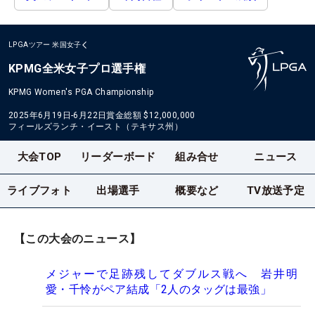
LPGAツアー
米国女子
KPMG全米女子プロ選手権
KPMG Women's PGA Championship
2025年6月19日-6月22日
賞金総額
$12,000,000
フィールズランチ・イースト（テキサス州）
大会TOP
リーダーボード
組み合せ
ニュース
ライブフォト
出場選手
概要など
TV放送予定
【この大会のニュース】
メジャーで足跡残してダブルス戦へ 岩井明
愛・千怜がペア結成「2人のタッグは最強」