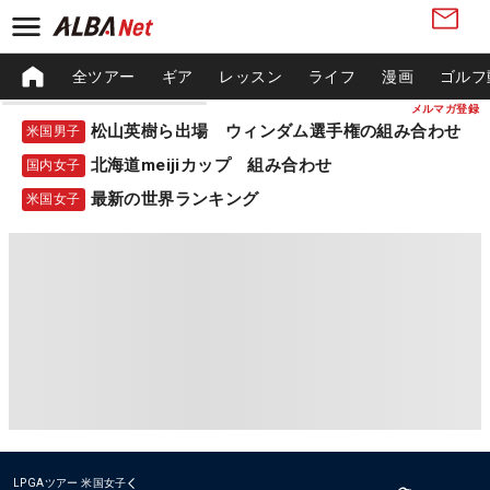
全ツアー
ギア
レッスン
ライフ
漫画
ゴルフ
メルマガ登録
松山英樹ら出場 ウィンダム選手権の組み合わせ
米国男子
北海道meijiカップ 組み合わせ
国内女子
最新の世界ランキング
米国女子
LPGAツアー
米国女子