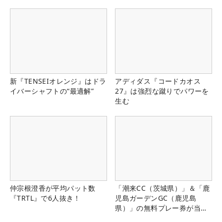
新『TENSEIオレンジ』はドラ
アディダス『コードカオス
イバーシャフトの“最適解”
27』は強烈な蹴りでパワーを
生む
仲宗根澄香が平均パット数
「潮来CC（茨城県）」＆「鹿
『TRTL』で6人抜き！
児島ガーデンGC（鹿児島
県）」の無料プレー券が当た
る！！