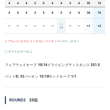
4
4
4
3
5
4
4
3
4
35
72
4
4
4
3
5
4
5
3
4
36
74
ー
ー
ー
ー
ー
ー
ー
ー
+1
+2
+1
アルバトロス
イーグル
バーティ
ー パー
ボギー
ダブルボギー以上
フェアウェイキープ
10/14
ドライビングディスタンス
251.5
パット数
32
パーオン
13/18
サンドセーブ
1/1
ROUND
2
25
位