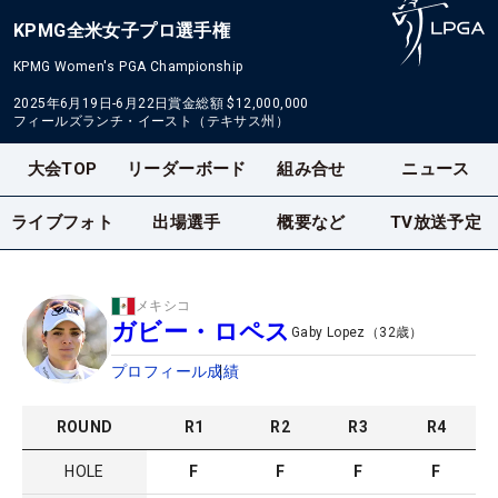
KPMG全米女子プロ選手権
KPMG Women's PGA Championship
2025年6月19日-6月22日
賞金総額
$12,000,000
フィールズランチ・イースト（テキサス州）
大会TOP
リーダーボード
組み合せ
ニュース
ライブフォト
出場選手
概要など
TV放送予定
メキシコ
ガビー・ロペス
Gaby Lopez
（
32
歳）
プロフィール
成績
ROUND
R
1
R
2
R
3
R
4
HOLE
F
F
F
F