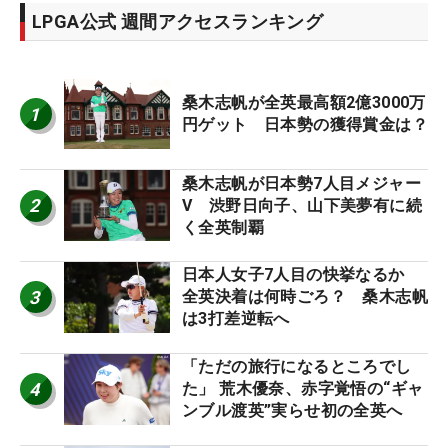
LPGA公式 週間アクセスランキング
桑木志帆が全英最高額2億3000万
1
円ゲット 日本勢の獲得賞金は？
桑木志帆が日本勢7人目メジャー
2
V 渋野日向子、山下美夢有に続
く全英制覇
日本人女子7人目の快挙なるか
3
全英決着は何時ごろ？ 桑木志帆
は3打差逆転へ
「ただの旅行になるところでし
4
た」 荒木優奈、赤字覚悟の“ギャ
ンブル渡英”実らせ初の全英へ