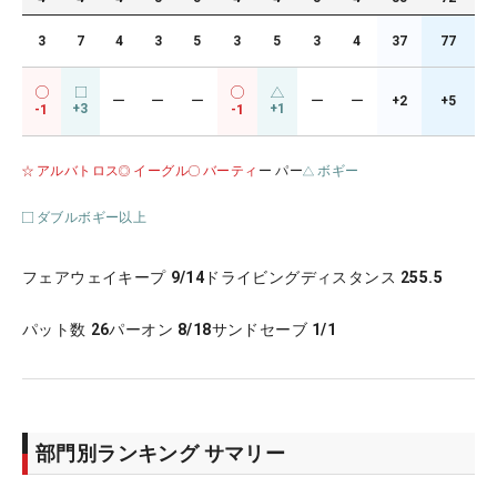
3
7
4
3
5
3
5
3
4
37
77
ー
ー
ー
ー
ー
+2
+5
+3
+1
-1
-1
アルバトロス
イーグル
バーティ
ー パー
ボギー
ダブルボギー以上
フェアウェイキープ
9/14
ドライビングディスタンス
255.5
パット数
26
パーオン
8/18
サンドセーブ
1/1
部門別ランキング サマリー