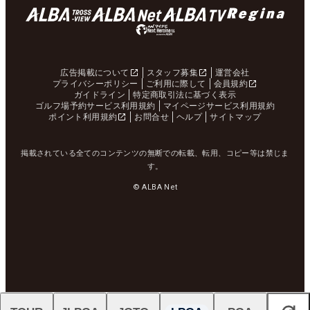
広告掲載について
スタッフ募集
運営会社
プライバシーポリシー
ご利用に際して
会員規約
ガイドライン
特定商取引法に基づく表示
ゴルフ場予約サービス利用規約
マイページサービス利用規約
ポイント利用規約
お問合せ
ヘルプ
サイトマップ
掲載されている全てのコンテンツの無断での転載、転用、コピー等は禁じま
す。
© ALBA Net