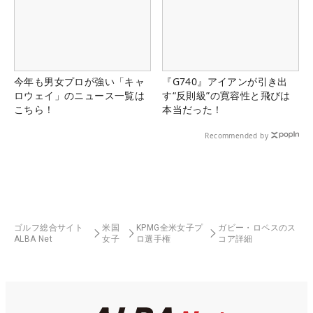
今年も男女プロが強い「キャ
『G740』アイアンが引き出
ロウェイ」のニュース一覧は
す“反則級”の寛容性と飛びは
こちら！
本当だった！
Recommended by
ゴルフ総合サイト
米国
KPMG全米女子プ
ガビー・ロペスのス
ALBA Net
女子
ロ選手権
コア詳細