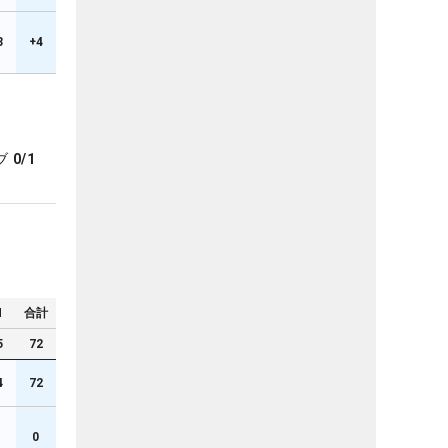
3
+4
ブ
0/1
N
合計
5
72
4
72
1
0