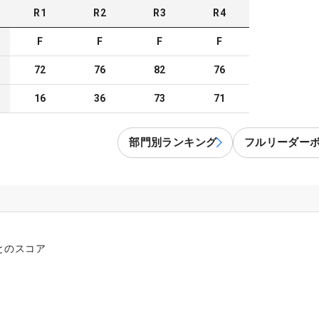
R
1
R
2
R
3
R
4
F
F
F
F
72
76
82
76
16
36
73
71
部門別ランキング
フルリーダー
とのスコア