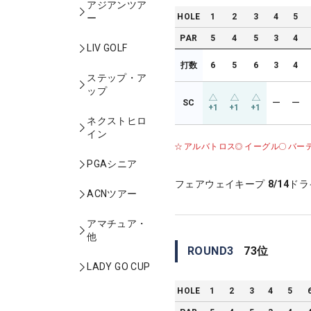
アジアンツア
HOLE
1
2
3
4
5
ー
PAR
5
4
5
3
4
LIV GOLF
打数
6
5
6
3
4
ステップ・ア
ップ
SC
ー
ー
+1
+1
+1
ネクストヒロ
イン
アルバトロス
イーグル
バー
PGAシニア
フェアウェイキープ
8/14
ドラ
ACNツアー
アマチュア・
他
ROUND
3
73
位
LADY GO CUP
HOLE
1
2
3
4
5