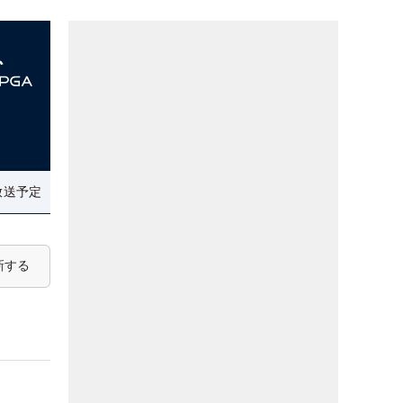
放送予定
新する