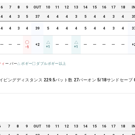
6
7
8
9
OUT
10
11
12
13
14
15
16
17
18
I
4
4
3
5
37
4
4
4
3
5
4
4
3
4
3
4
4
3
4
39
5
4
4
4
5
4
4
3
4
3
ー
ー
ー
+2
ー
ー
ー
ー
ー
ー
ー
+
+1
+1
-1
ティ
ー パー
ボギー
ダブルボギー以上
イビングディスタンス
229.5
パット数
27
パーオン
5/18
サンドセーブ
6
7
8
9
OUT
10
11
12
13
14
15
16
17
18
I