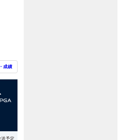
・成績
放送予定