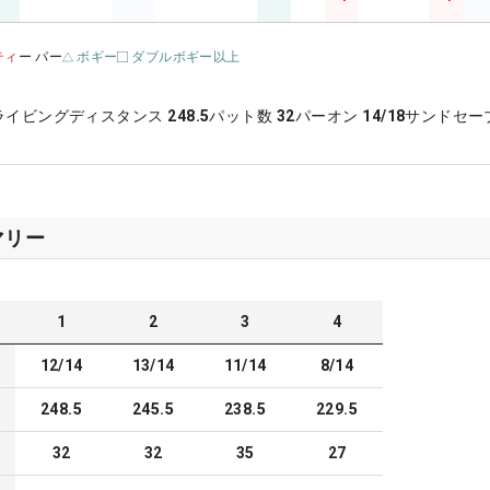
ティ
ー パー
ボギー
ダブルボギー以上
ライビングディスタンス
248.5
パット数
32
パーオン
14/18
サンドセー
マリー
1
2
3
4
12/14
13/14
11/14
8/14
248.5
245.5
238.5
229.5
32
32
35
27