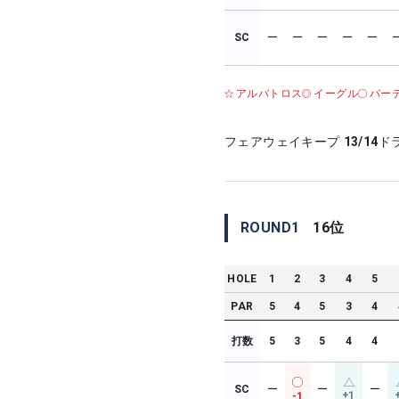
SC
ー
ー
ー
ー
ー
アルバトロス
イーグル
バー
フェアウェイキープ
13/14
ド
ROUND
1
16
位
HOLE
1
2
3
4
5
PAR
5
4
5
3
4
打数
5
3
5
4
4
SC
ー
ー
ー
+1
-1