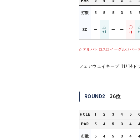
PAR
5
4
5
3
4
打数
5
5
5
3
3
SC
ー
ー
ー
+1
+
-1
アルバトロス
イーグル
バー
フェアウェイキープ
11/14
ド
ROUND
2
36
位
HOLE
1
2
3
4
5
PAR
5
4
5
3
4
打数
5
4
5
3
4