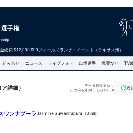
ロ選手権
nship
金総額
$12,000,000
フィールズランチ・イースト（テキサス州）
組み合せ
ニュース
ライブフォト
出場選手
概要など
TV
データ最終更新：
コア詳細）
更
2025年6月24日 (火) 09:00
スワンナプーラ
Jasmine Suwannapura
（
33
歳）