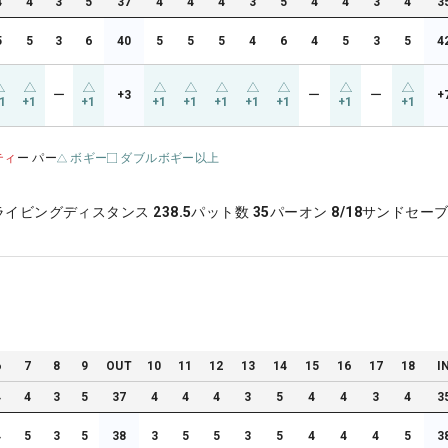
4
4
3
5
37
4
4
4
3
5
4
4
3
4
3
5
5
3
6
40
5
5
5
4
6
4
5
3
5
4
ー
+3
ー
ー
+
1
+1
+1
+1
+1
+1
+1
+1
+1
+1
ティ
ー パー
ボギー
ダブルボギー以上
ライビングディスタンス
238.5
パット数
35
パーオン
8/18
サンドセー
6
7
8
9
OUT
10
11
12
13
14
15
16
17
18
I
4
4
3
5
37
4
4
4
3
5
4
4
3
4
3
4
5
3
5
38
3
5
5
3
5
4
4
4
5
3