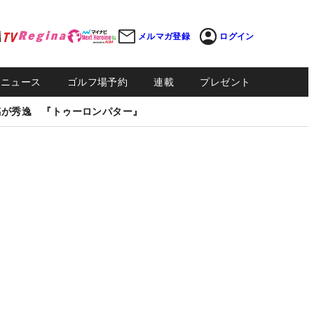
メルマガ登録
ログイン
Sニュース
ゴルフ場予約
連載
プレゼント
感が秀逸 『トゥーロンパター』