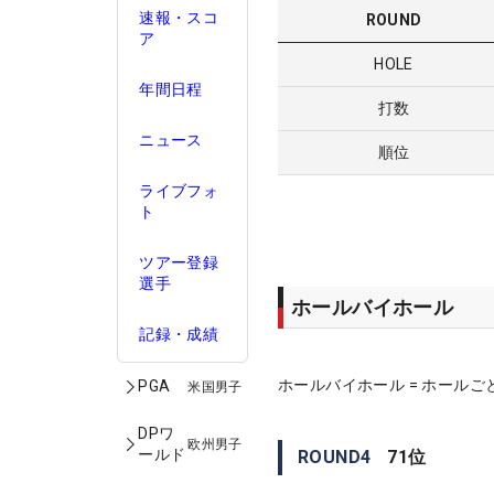
速報・スコ
ROUND
ア
HOLE
年間日程
打数
ニュース
順位
ライブフォ
ト
ツアー登録
選手
ホールバイホール
記録・成績
ホールバイホール = ホールご
PGA
米国男子
DPワ
欧州男子
ールド
ROUND
4
71
位