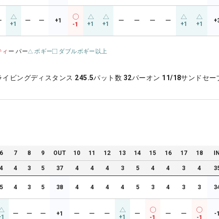
ー
ー
ー
+1
ー
ー
ー
ー
+
+1
+1
+1
+1
+1
-1
ティ
ー パー
ボギー
ダブルボギー以上
ライビングディスタンス
245.5
パット数
32
パーオン
11/18
サンドセー
6
7
8
9
OUT
10
11
12
13
14
15
16
17
18
I
4
4
3
5
37
4
4
4
3
5
4
4
3
4
3
5
4
3
5
38
4
4
4
4
5
3
4
3
3
3
ー
ー
ー
+1
ー
ー
ー
ー
ー
ー
-
+1
+1
-1
-1