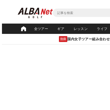
全ツアー
ギア
レッスン
ライフ
国内女子ツアー組み合わせ
注目