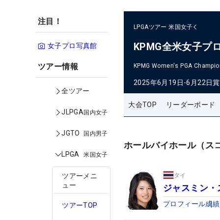
注目！
LPGAツアー
米国女子
KPMG全米女子プ
女子プロ写真館
ツアー情報
KPMG Women's PGA Champio
2025年6月19日-6月22日
賞
全ツアー
大会TOP
リーダーボード
JLPGA
国内女子
JGTO
国内男子
ホールバイホール（ス
LPGA
米国女子
タイ
ツアーメニ
ュー
ジャスミン・
プロフィール
成績
ツアーTOP