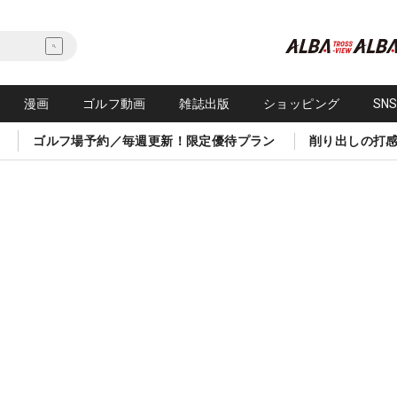
漫画
ゴルフ動画
雑誌出版
ショッピング
SN
ゴルフ場予約／毎週更新！限定優待プラン
削り出しの打