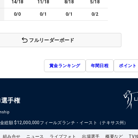
14/18
11/18
8/18
5/18
0/0
0/1
0/1
0/2
フルリーダーボード
賞金ランキング
年間日程
ポイント
ロ選手権
nship
金総額
$12,000,000
フィールズランチ・イースト（テキサス州）
組み合せ
ニュース
ライブフォト
出場選手
概要など
TV