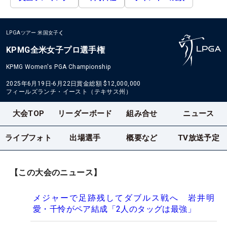
LPGAツアー
米国女子
KPMG全米女子プロ選手権
KPMG Women's PGA Championship
2025年6月19日-6月22日
賞金総額
$12,000,000
フィールズランチ・イースト（テキサス州）
大会TOP
リーダーボード
組み合せ
ニュース
ライブフォト
出場選手
概要など
TV放送予定
【この大会のニュース】
メジャーで足跡残してダブルス戦へ 岩井明
愛・千怜がペア結成「2人のタッグは最強」