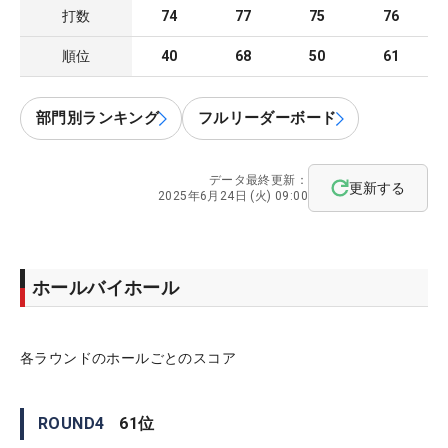
打数
74
77
75
76
順位
40
68
50
61
部門別ランキング
フルリーダーボード
データ最終更新：
更新する
2025年6月24日 (火) 09:00
ホールバイホール
各ラウンドのホールごとのスコア
ROUND
4
61
位