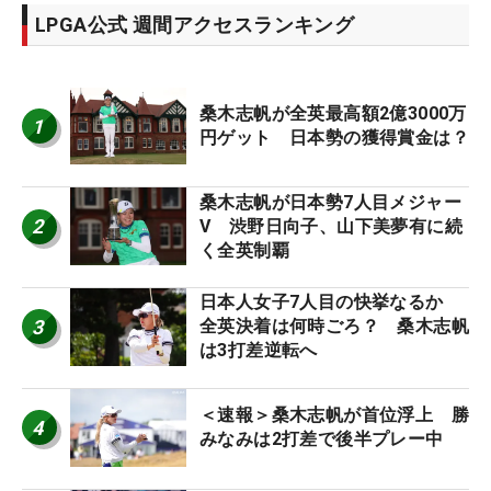
LPGA公式 週間アクセスランキング
桑木志帆が全英最高額2億3000万
1
円ゲット 日本勢の獲得賞金は？
桑木志帆が日本勢7人目メジャー
2
V 渋野日向子、山下美夢有に続
く全英制覇
日本人女子7人目の快挙なるか
3
全英決着は何時ごろ？ 桑木志帆
は3打差逆転へ
＜速報＞桑木志帆が首位浮上 勝
4
みなみは2打差で後半プレー中