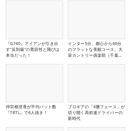
『G740』アイアンが引き出
インター5分、都心から60分
す“反則級”の寛容性と飛びは
のフラットな美観コース。大
本当だった！
栄カントリー俱楽部（千葉
県）
仲宗根澄香が平均パット数
プロギアの「4層フェース」が
『TRTL』で6人抜き！
切り開く高初速ドライバーの
新時代