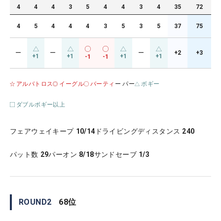
4
4
4
3
5
4
4
3
4
35
72
4
5
4
4
4
3
5
3
5
37
75
ー
ー
ー
+2
+3
+1
+1
+1
+1
-1
-1
アルバトロス
イーグル
バーティ
ー パー
ボギー
ダブルボギー以上
フェアウェイキープ
10/14
ドライビングディスタンス
240
パット数
29
パーオン
8/18
サンドセーブ
1/3
ROUND
2
68
位