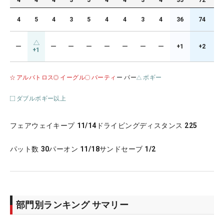
4
4
4
3
5
4
4
3
4
35
72
4
5
4
3
5
4
4
3
4
36
74
ー
ー
ー
ー
ー
ー
ー
ー
+1
+2
+1
アルバトロス
イーグル
バーティ
ー パー
ボギー
ダブルボギー以上
フェアウェイキープ
11/14
ドライビングディスタンス
225
パット数
30
パーオン
11/18
サンドセーブ
1/2
部門別ランキング サマリー