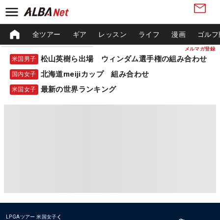
全ツアー
ギア
レッスン
ライフ
漫画
ゴルフ
メルマガ登録
松山英樹ら出場 ウィンダム選手権の組み合わせ
米国男子
北海道meijiカップ 組み合わせ
国内女子
最新の世界ランキング
米国女子
LPGAツアー
米国女子