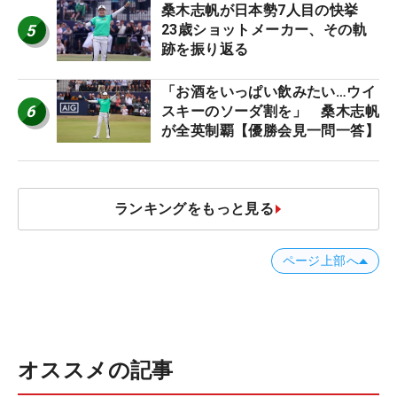
桑木志帆が日本勢7人目の快挙
5
23歳ショットメーカー、その軌
跡を振り返る
「お酒をいっぱい飲みたい…ウイ
6
スキーのソーダ割を」 桑木志帆
が全英制覇【優勝会見一問一答】
ランキングをもっと見る
ページ上部へ
オススメの記事