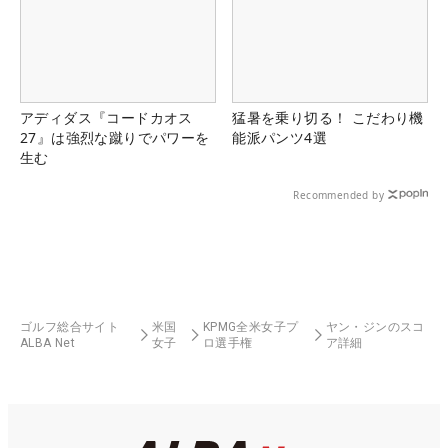
アディダス『コードカオス
猛暑を乗り切る！ こだわり機
27』は強烈な蹴りでパワーを
能派パンツ4選
生む
Recommended by
ゴルフ総合サイト
米国
KPMG全米女子プ
ヤン・ジンのスコ
ALBA Net
女子
ロ選手権
ア詳細