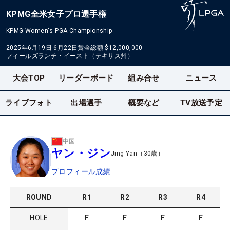
KPMG全米女子プロ選手権
KPMG Women's PGA Championship
2025年6月19日-6月22日
賞金総額
$12,000,000
フィールズランチ・イースト（テキサス州）
大会TOP
リーダーボード
組み合せ
ニュース
ライブフォト
出場選手
概要など
TV放送予定
中国
ヤン・ジン
Jing Yan
（
30
歳）
プロフィール
成績
ROUND
R
1
R
2
R
3
R
4
HOLE
F
F
F
F