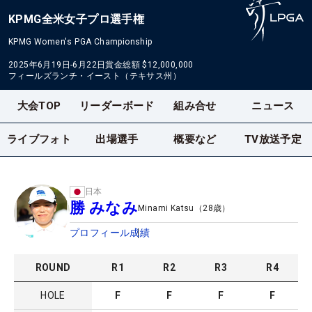
KPMG全米女子プロ選手権
KPMG Women's PGA Championship
2025年6月19日-6月22日
賞金総額
$12,000,000
フィールズランチ・イースト（テキサス州）
大会TOP
リーダーボード
組み合せ
ニュース
ライブフォト
出場選手
概要など
TV放送予定
日本
勝 みなみ
Minami Katsu
（
28
歳）
プロフィール
成績
ROUND
R
1
R
2
R
3
R
4
HOLE
F
F
F
F