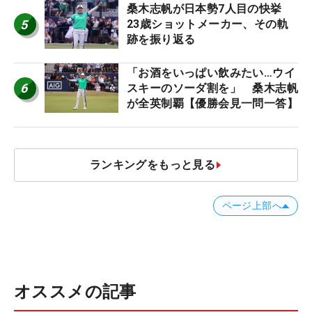
桑木志帆が日本勢7人目の快挙
5
23歳ショットメーカー、その軌
跡を振り返る
「お酒をいっぱい飲みたい…ウイ
6
スキーのソーダ割を」 桑木志帆
が全英制覇【優勝会見一問一答】
ランキングをもっと見る
ページ上部へ
オススメの記事