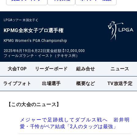
LPGAツアー
米国女子
KPMG全米女子プロ選手権
KPMG Women's PGA Championship
2025年6月19日-6月22日
賞金総額
$12,000,000
フィールズランチ・イースト（テキサス州）
大会TOP
リーダーボード
組み合せ
ニュース
ライブフォト
出場選手
概要など
TV放送予定
【この大会のニュース】
メジャーで足跡残してダブルス戦へ 岩井明
愛・千怜がペア結成「2人のタッグは最強」