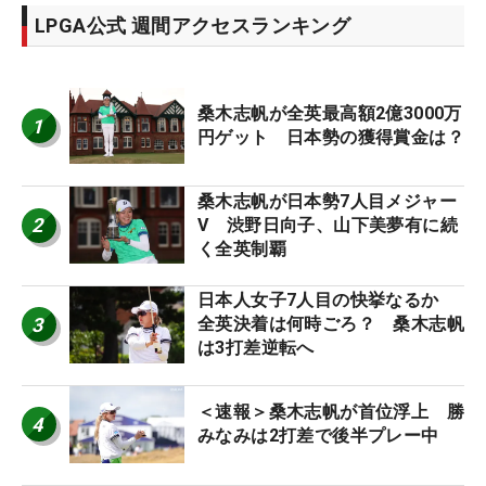
LPGA公式 週間アクセスランキング
桑木志帆が全英最高額2億3000万
1
円ゲット 日本勢の獲得賞金は？
桑木志帆が日本勢7人目メジャー
2
V 渋野日向子、山下美夢有に続
く全英制覇
日本人女子7人目の快挙なるか
3
全英決着は何時ごろ？ 桑木志帆
は3打差逆転へ
＜速報＞桑木志帆が首位浮上 勝
4
みなみは2打差で後半プレー中