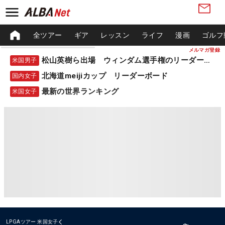
全ツアー
ギア
レッスン
ライフ
漫画
ゴルフ
メルマガ登録
松山英樹ら出場 ウィンダム選手権のリーダーボード
米国男子
北海道meijiカップ リーダーボード
国内女子
最新の世界ランキング
米国女子
LPGAツアー
米国女子