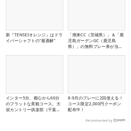
新『TENSEIオレンジ』はドラ
「潮来CC（茨城県）」＆「鹿
イバーシャフトの“最適解”
児島ガーデンGC（鹿児島
県）」の無料プレー券が当た
る！！
インター5分、都心から60分
8-9月のプレーに2回使える！
のフラットな美観コース。大
コース限定2,000円クーポン
栄カントリー俱楽部（千葉
配布中！
県）
Recommended by