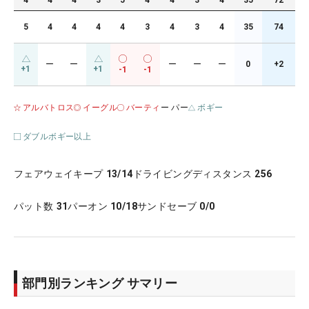
4
4
4
3
5
4
4
3
4
35
72
5
4
4
4
4
3
4
3
4
35
74
ー
ー
ー
ー
ー
0
+2
+1
+1
-1
-1
アルバトロス
イーグル
バーティ
ー パー
ボギー
ダブルボギー以上
フェアウェイキープ
13/14
ドライビングディスタンス
256
パット数
31
パーオン
10/18
サンドセーブ
0/0
部門別ランキング サマリー