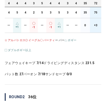
4
4
4
3
5
4
4
3
4
35
72
4
5
4
2
5
3
5
3
4
35
75
ー
ー
ー
ー
ー
0
+3
+1
+1
-1
-1
アルバトロス
イーグル
バーティ
ー パー
ボギー
ダブルボギー以上
フェアウェイキープ
7/14
ドライビングディスタンス
231.5
パット数
27
パーオン
7/18
サンドセーブ
0/0
ROUND
2
36
位