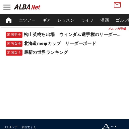
全ツアー
ギア
レッスン
ライフ
漫画
ゴルフ
メルマガ登録
松山英樹ら出場 ウィンダム選手権のリーダーボード
米国男子
北海道meijiカップ リーダーボード
国内女子
最新の世界ランキング
米国女子
LPGAツアー
米国女子