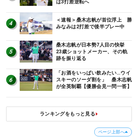
は3打差逆転へ
＜速報＞桑木志帆が首位浮上 勝
4
みなみは2打差で後半プレー中
桑木志帆が日本勢7人目の快挙
5
23歳ショットメーカー、その軌
跡を振り返る
「お酒をいっぱい飲みたい…ウイ
6
スキーのソーダ割を」 桑木志帆
が全英制覇【優勝会見一問一答】
ランキングをもっと見る
ページ上部へ