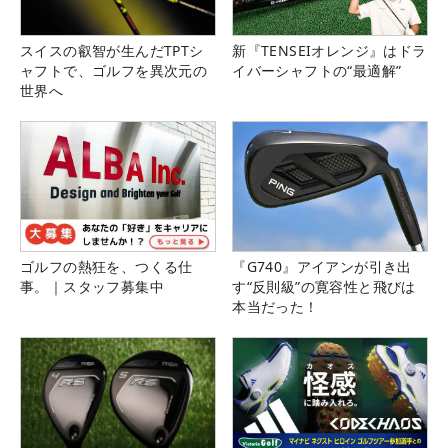
スイスの叡智が生んだTPTシ
新『TENSEIオレンジ』はドラ
ャフトで、ゴルフを異次元の
イバーシャフトの“最適解”
世界へ
ゴルフの熱狂を、つくる仕
『G740』アイアンが引き出
事。｜スタッフ募集中
す“反則級”の寛容性と飛びは
本当だった！