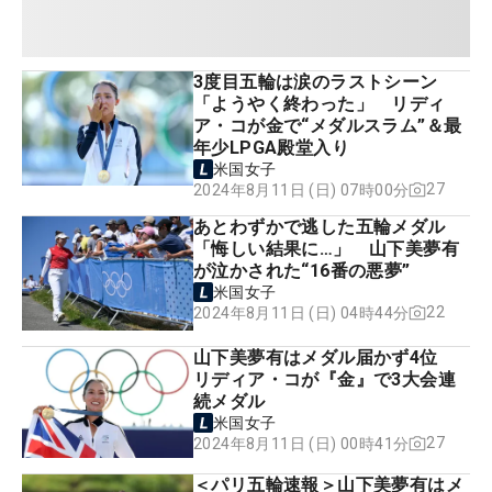
3度目五輪は涙のラストシーン
「ようやく終わった」 リディ
ア・コが金で“メダルスラム”＆最
年少LPGA殿堂入り
米国女子
27
2024年8月11日 (日) 07時00分
あとわずかで逃した五輪メダル
「悔しい結果に…」 山下美夢有
が泣かされた“16番の悪夢”
米国女子
22
2024年8月11日 (日) 04時44分
山下美夢有はメダル届かず4位
リディア・コが『金』で3大会連
続メダル
米国女子
27
2024年8月11日 (日) 00時41分
＜パリ五輪速報＞山下美夢有はメ