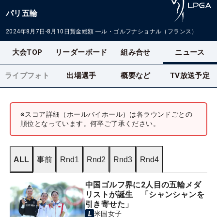
パリ五輪
2024年8月7日-8月10日
賞金総額
―
ル・ゴルフナショナル（フランス）
大会TOP
リーダーボード
組み合せ
ニュース
ライブフォト
出場選手
概要など
TV放送予定
※スコア詳細（ホールバイホール）は各ラウンドごとの
順位となっています。何卒ご了承ください。
ALL
事前
Rnd1
Rnd2
Rnd3
Rnd4
中国ゴルフ界に2人目の五輪メダ
リストが誕生 「シャンシャンを
引き寄せた」
米国女子