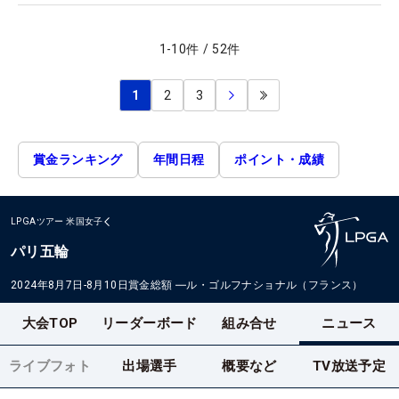
1
-
10
件
/
52
件
1
2
3
賞金ランキング
年間日程
ポイント・成績
LPGAツアー
米国女子
パリ五輪
2024年8月7日-8月10日
賞金総額
―
ル・ゴルフナショナル（フランス）
大会TOP
リーダーボード
組み合せ
ニュース
ライブフォト
出場選手
概要など
TV放送予定