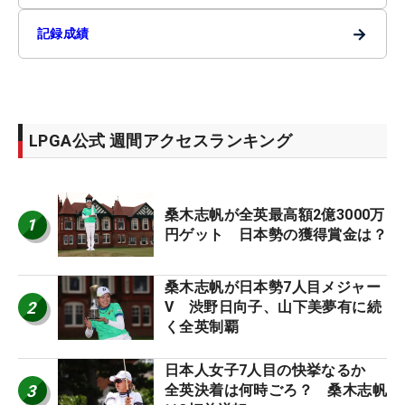
→
記録成績
LPGA公式 週間アクセスランキング
桑木志帆が全英最高額2億3000万
1
円ゲット 日本勢の獲得賞金は？
桑木志帆が日本勢7人目メジャー
2
V 渋野日向子、山下美夢有に続
く全英制覇
日本人女子7人目の快挙なるか
3
全英決着は何時ごろ？ 桑木志帆