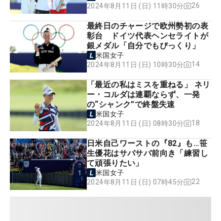
26
2024年8月11日 (日) 11時30分
最終日のチャージで欧州勢初の表
彰台 ドイツ代表ヘンセライトが
銀メダル「自分でもびっくり」
米国女子
14
2024年8月11日 (日) 10時30分
「最近の私はミスを重ねる」 ネリ
ー・コルダは連覇ならず、一発
の“シャンク”で終盤失速
米国女子
18
2024年8月11日 (日) 08時30分
日米自己ワーストの『82』も…笹
生優花はサバサバ前向き「練習し
て頑張りたい」
米国女子
22
2024年8月11日 (日) 07時45分