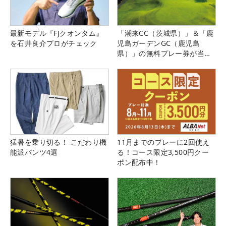
最新モデル『FJクオンタム』
「潮来CC（茨城県）」＆「鹿
を石井良介プロがチェック
児島ガーデンGC（鹿児島
県）」の無料プレー券が当た
る！！
猛暑を乗り切る！ こだわり機
11月までのプレーに2回使え
能派パンツ4選
る！コース限定3,500円クー
ポン配布中！