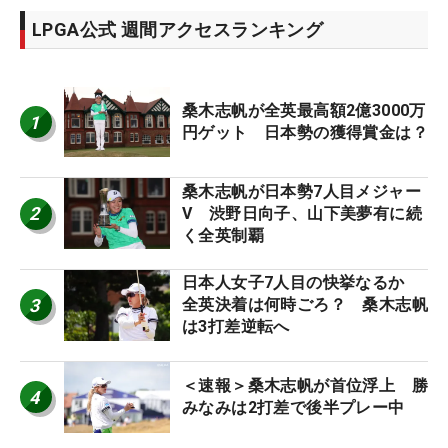
LPGA公式 週間アクセスランキング
桑木志帆が全英最高額2億3000万
1
円ゲット 日本勢の獲得賞金は？
桑木志帆が日本勢7人目メジャー
2
V 渋野日向子、山下美夢有に続
く全英制覇
日本人女子7人目の快挙なるか
3
全英決着は何時ごろ？ 桑木志帆
は3打差逆転へ
＜速報＞桑木志帆が首位浮上 勝
4
みなみは2打差で後半プレー中