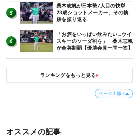
桑木志帆が日本勢7人目の快挙
5
23歳ショットメーカー、その軌
跡を振り返る
「お酒をいっぱい飲みたい…ウイ
6
スキーのソーダ割を」 桑木志帆
が全英制覇【優勝会見一問一答】
ランキングをもっと見る
ページ上部へ
オススメの記事