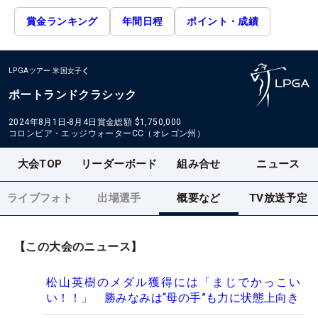
賞金ランキング
年間日程
ポイント・成績
LPGAツアー
米国女子
ポートランドクラシック
2024年8月1日-8月4日
賞金総額
$1,750,000
コロンビア・エッジウォーターCC（オレゴン州）
大会TOP
リーダーボード
組み合せ
ニュース
ライブフォト
出場選手
概要など
TV放送予定
【この大会のニュース】
松山英樹のメダル獲得には「まじでかっこい
い！！」 勝みなみは“母の手”も力に状態上向き