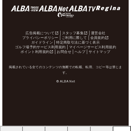
広告掲載について
スタッフ募集
運営会社
プライバシーポリシー
ご利用に際して
会員規約
ガイドライン
特定商取引法に基づく表示
ゴルフ場予約サービス利用規約
マイページサービス利用規約
ポイント利用規約
お問合せ
ヘルプ
サイトマップ
掲載されている全てのコンテンツの無断での転載、転用、コピー等は禁じま
す。
© ALBA Net