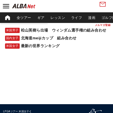
全ツアー
ギア
レッスン
ライフ
漫画
ゴルフ
メルマガ登録
松山英樹ら出場 ウィンダム選手権の組み合わせ
米国男子
北海道meijiカップ 組み合わせ
国内女子
最新の世界ランキング
米国女子
LPGAツアー
米国女子