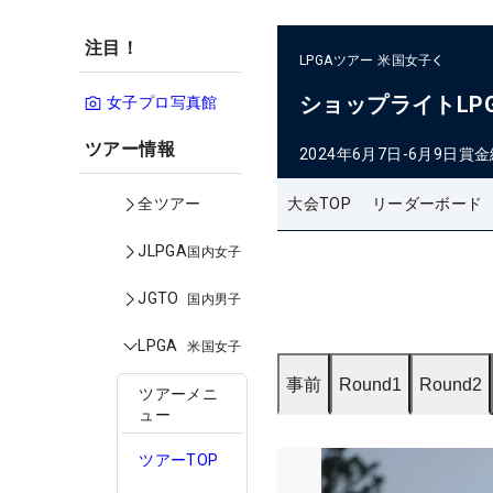
注目！
LPGAツアー
米国女子
ショップライトLP
女子プロ写真館
ツアー情報
2024年6月7日-6月9日
賞金
大会TOP
リーダーボード
全ツアー
JLPGA
国内女子
JGTO
国内男子
LPGA
米国女子
事前
Round1
Round2
ツアーメニ
ュー
ツアーTOP