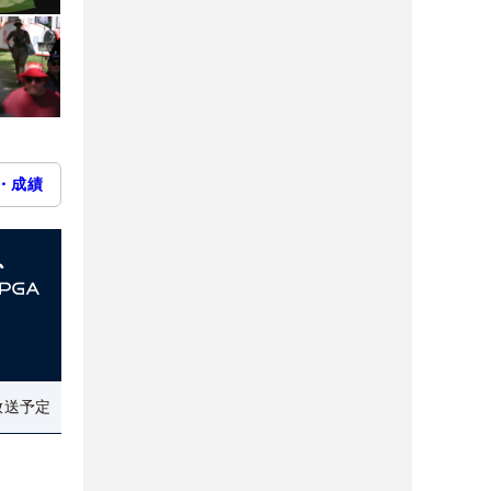
・成績
放送予定