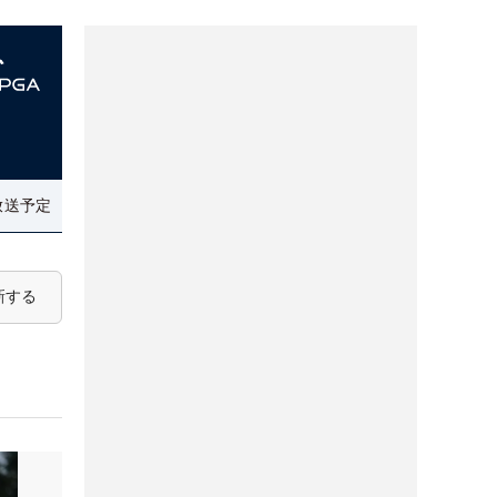
放送予定
新する