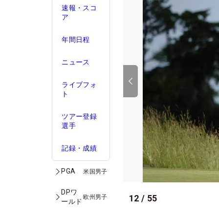
速報・スコ
ア
年間日程
ニュース
ライブフォ
ト
ツアー登録
選手
記録・成績
PGA
米国男子
DPワ
12
/
55
欧州男子
ールド