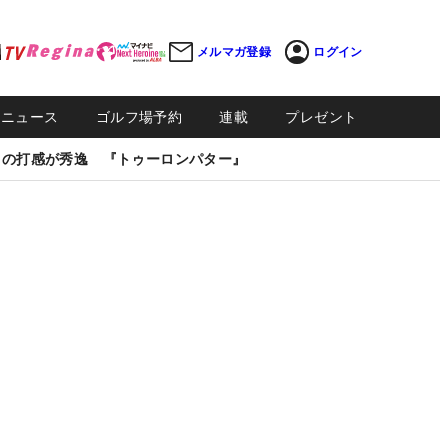
メルマガ登録
ログイン
Sニュース
ゴルフ場予約
連載
プレゼント
しの打感が秀逸 『トゥーロンパター』