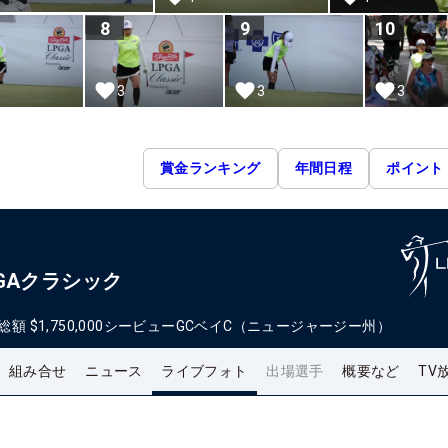
8
9
10
3
3
3
賞金ランキング
年間日程
ポイント
GAクラシック
総額
$1,750,000
シービューGCベイC（ニュージャージー州）
組み合せ
ニュース
ライブフォト
出場選手
概要など
TV