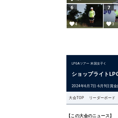
6
7
4
3
LPGAツアー
米国女子
ショップライトLP
2024年6月7日-6月9日
賞金
大会TOP
リーダーボード
【この大会のニュース】