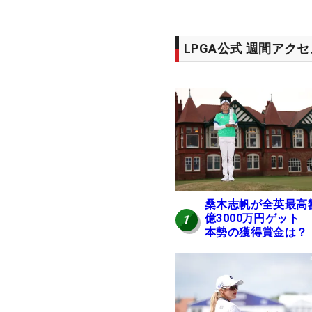
LPGA公式 週間アク
桑木志帆が全英最高
億3000万円ゲット
1
本勢の獲得賞金は？