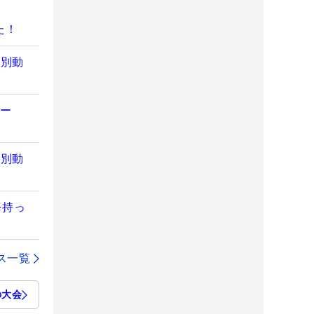
た！
特別動
ュー
特別動
を持っ
ス一覧
の大会