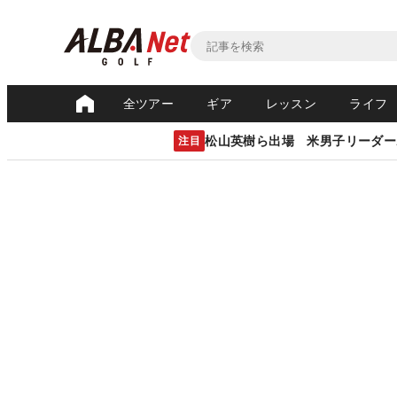
全ツアー
ギア
レッスン
ライフ
松山英樹ら出場 米男子リーダー
注目