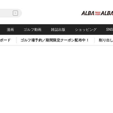
漫画
ゴルフ動画
雑誌出版
ショッピング
SN
ボード
ゴルフ場予約／期間限定クーポン配布中！
削り出