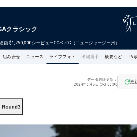
GAクラシック
総額
$1,750,000
シービューGCベイC（ニュージャージー州）
組み合せ
ニュース
ライブフォト
出場選手
概要など
TV
データ最終更新：
更
2024年6月5日 (水) 06:00
Round3