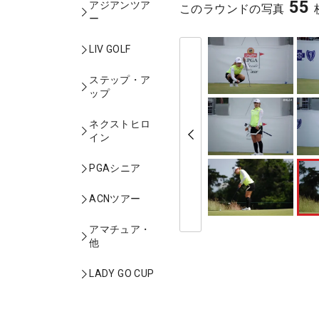
55
アジアンツア
このラウンドの写真
ー
LIV GOLF
ステップ・ア
ップ
ネクストヒロ
イン
PGAシニア
ACNツアー
アマチュア・
他
LADY GO CUP