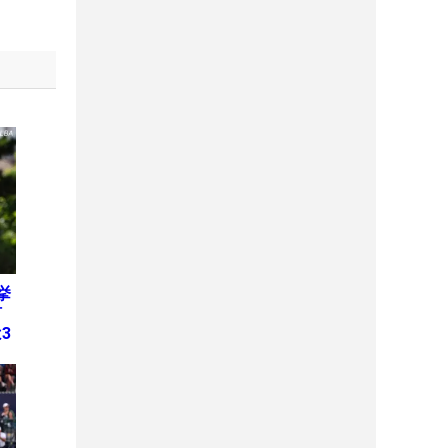
挙
何
3