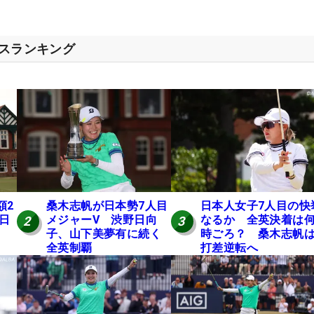
セスランキング
額2
桑木志帆が日本勢7人目
日本人女子7人目の快
 日
メジャーV 渋野日向
なるか 全英決着は
2
3
子、山下美夢有に続く
時ごろ？ 桑木志帆は
全英制覇
打差逆転へ